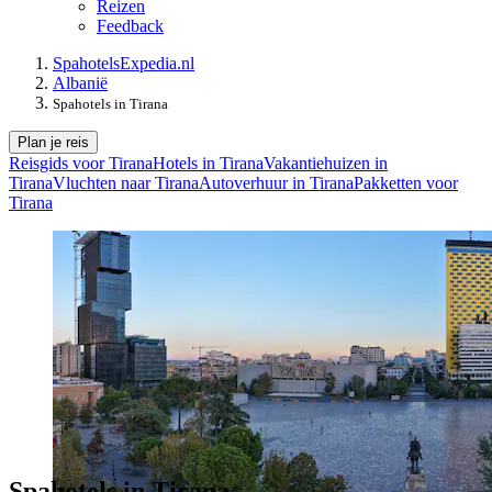
Reizen
Feedback
Spahotels
Expedia.nl
Albanië
Spahotels in Tirana
Plan je reis
Reisgids voor Tirana
Hotels in Tirana
Vakantiehuizen in
Tirana
Vluchten naar Tirana
Autoverhuur in Tirana
Pakketten voor
Tirana
Spahotels in Tirana