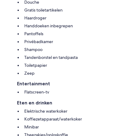
Douche
Gratis toiletartikelen
Haardroger
Handdoeken inbegrepen
Pantoffels
Privébadkamer
Shampoo
Tandenborstel en tandpasta
Toiletpapier
Zeep
Entertainment
Flatscreen-tv
Eten en drinken
Elektrische waterkoker
Koffiezetapparaat/waterkoker
Minibar
Theezakjes/oploskoffie