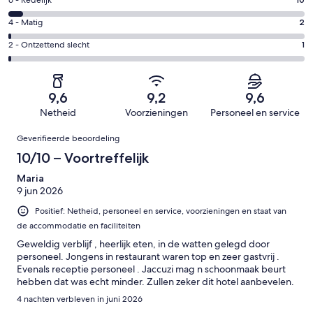
Uitstekend.
Gastenscore:
-
125
6
Goed.
Gastenscore:
4 - Matig
2
van
-
47
4
185
Redelijk.
Gastenscore:
2 - Ontzettend slecht
1
van
-
beoordelingen
10
2
185
Matig.
van
-
beoordelingen
2
185
Ontzettend
van
9,6
9,2
9,6
beoordelingen
slecht.
185
Netheid
Voorzieningen
Personeel en service
1
beoordelingen
Beoordelingen
van
Geverifieerde beoordeling
185
10/10 – Voortreffelijk
beoordelingen
Maria
9 jun 2026
Positief: Netheid, personeel en service, voorzieningen en staat van
de accommodatie en faciliteiten
Geweldig verblijf , heerlijk eten, in de watten gelegd door
personeel. Jongens in restaurant waren top en zeer gastvrij .
Evenals receptie personeel . Jaccuzi mag n schoonmaak beurt
hebben dat was echt minder. Zullen zeker dit hotel aanbevelen.
4 nachten verbleven in juni 2026