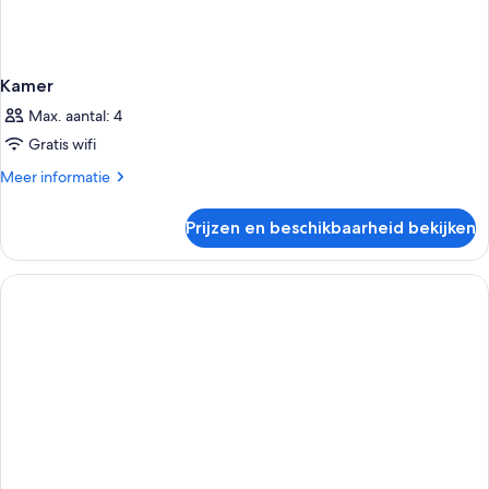
Kamer
Max. aantal: 4
Gratis wifi
Meer
Meer informatie
details
over
Prijzen en beschikbaarheid bekijken
Kamer