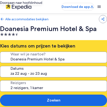
Doorgaan naar hoofdinhoud
Download de app
Alle accommodaties bekijken
Doanesia Premium Hotel & Spa
4.5-
sterrenaccommodatie
Kies datums om prijzen te bekijken
Waar wil je naartoe?
Datums
Reizigers
Zoeken