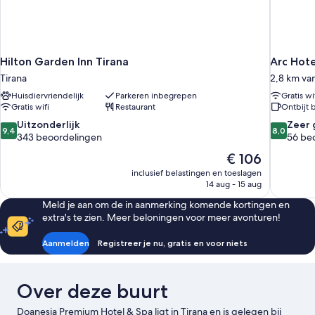
Hilton Garden Inn Tirana
Arc Hote
Tirana
2,8 km van
Huisdiervriendelijk
Parkeren inbegrepen
Gratis wi
Gratis wifi
Restaurant
Ontbijt 
9.4
8.0
Uitzonderlijk
Zeer 
9,4
8,0
van
van
343 beoordelingen
56 be
10,
10,
De
€ 106
Uitzonderlijk,
Zeer
prijs
inclusief belastingen en toeslagen
343
goed,
is
14 aug - 15 aug
beoordelingen
56
€ 106
beoordel
Meld je aan om de in aanmerking komende kortingen en
extra's te zien. Meer beloningen voor meer avonturen!
Aanmelden
Registreer je nu, gratis en voor niets
Over deze buurt
Doanesia Premium Hotel & Spa ligt in Tirana en is gelegen bij