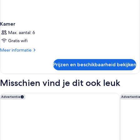
Kamer
Max. aantal: 6
Gratis wifi
Meer
Meer informatie
details
over
Prijzen en beschikbaarheid bekijken
Kamer
Misschien vind je dit ook leuk
Hilton Garden Inn Tirana
Arc Hote
Advertentie
Advertenti