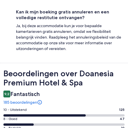
Kan ik mijn boeking gratis annuleren en een
volledige restitutie ontvangen?
Ja, bij deze accommodatie kun je voor bepaalde
kamertarieven gratis annuleren, omdat we flexibiliteit
belangrijk vinden. Raadpleeg het annuleringsbeleid van de
accommodatie op onze site voor meer informatie over
uitzonderingen of vereisten.
Beoordelingen
Beoordelingen over Doanesia
Premium Hotel & Spa
Fantastisch
9,2
185 beoordelingen
Gastenscore:
10 - Uitstekend
125
10
Gastenscore:
8 - Goed
47
-
8
6 - Redelijk
10