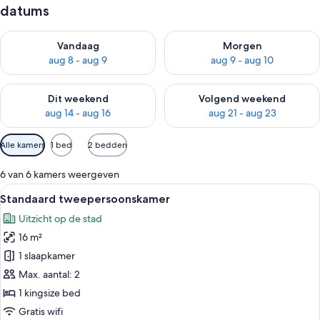
datums
De beschikbaarheid controleren voor vanavond aug 8 - aug 9
De beschikbaarheid controler
Vandaag
Morgen
aug 8 - aug 9
aug 9 - aug 10
De beschikbaarheid controleren voor dit weekend aug 14 - au
De beschikbaarheid controler
Dit weekend
Volgend weekend
aug 14 - aug 16
aug 21 - aug 23
Beschikbare
Alle kamers
1 bed
2 bedden
filters
voor
6 van 6 kamers weergeven
kamers
Alle
Een net opgemaakt bed met een beige 
13
Standaard tweepersoonskamer
foto's
Uitzicht op de stad
voor
16 m²
Standaard
tweepersoonskamer
1 slaapkamer
laden
Max. aantal: 2
1 kingsize bed
Gratis wifi