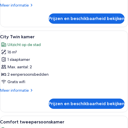
Meer
Meer informatie
details
over
Prijzen en beschikbaarheid bekijken
Standaard
tweepersoonskamer
Alle
Een hotelkamer met twee bedden, een 
19
City Twin kamer
foto's
Uitzicht op de stad
voor
16 m²
City
Twin
1 slaapkamer
kamer
Max. aantal: 2
laden
2 eenpersoonsbedden
Gratis wifi
Meer
Meer informatie
details
over
Prijzen en beschikbaarheid bekijken
City
Twin
kamer
Alle
Een hotelkamer met een groot bed, ee
22
Comfort tweepersoonskamer
foto's