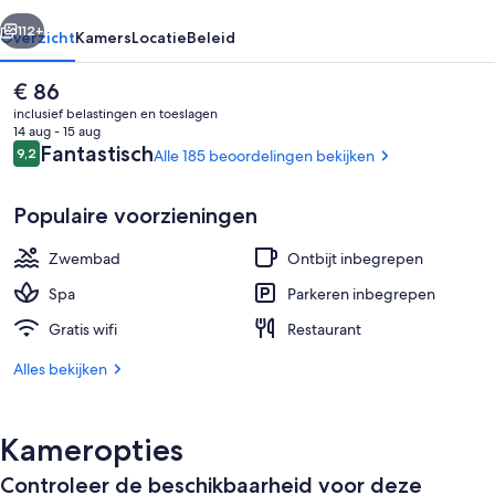
rige
Volgende
112+
Overzicht
Kamers
Locatie
Beleid
De
€ 86
huidige
inclusief belastingen en toeslagen
prijs
14 aug - 15 aug
is
Beoordelingen
Fantastisch
9,2
Alle 185 beoordelingen bekijken
9,2 op 10 –
€ 86
Populaire voorzieningen
Zwembad
Ontbijt inbegrepen
15 binnenzwembaden, ligstoelen bij 
Spa
Parkeren inbegrepen
Gratis wifi
Restaurant
Alles bekijken
Kameropties
Controleer de beschikbaarheid voor deze