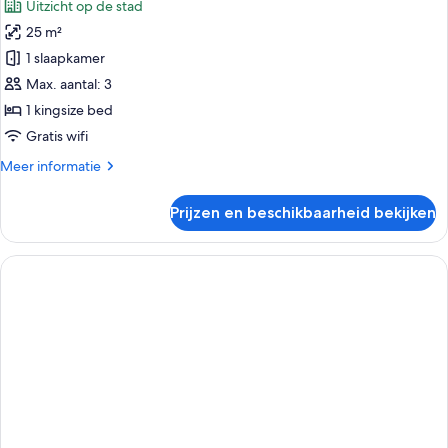
Uitzicht op de stad
voor
25 m²
Comfort
tweepersoonskamer
1 slaapkamer
laden
Max. aantal: 3
1 kingsize bed
Gratis wifi
Meer
Meer informatie
details
over
Prijzen en beschikbaarheid bekijken
Comfort
tweepersoonskamer