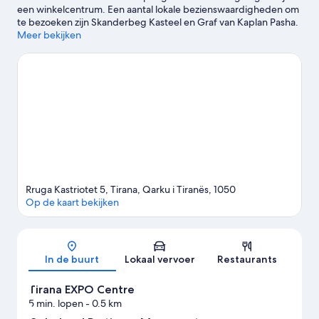
een winkelcentrum. Een aantal lokale bezienswaardigheden om
te bezoeken zijn Skanderbeg Kasteel en Graf van Kaplan Pasha.
Heb je bovendien zin om het natuurschoon in de omgeving te
Meer bekijken
bewonderen? Neem dan een kijkje bij Grote Park van Tirana en
Aangelegd Meer van Tirana. Onbekend Partizaan Monument en
Kompleksi Delijorgji zijn ook zeker het bezoeken waard. Maak
van de gelegenheid gebruik om de activiteiten in de omgeving
te ontdekken, zoals wijntours.
Bekijk onze reisgids voor Tirana
Rruga Kastriotet 5, Tirana, Qarku i Tiranës, 1050
Op de kaart bekijken
Kaart
In de buurt
Lokaal vervoer
Restaurants
Tirana EXPO Centre
5 min. lopen
- 0.5 km