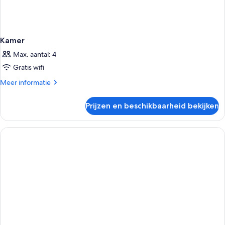
Kamer
Max. aantal: 4
Gratis wifi
Meer
Meer informatie
details
over
Prijzen en beschikbaarheid bekijken
Kamer