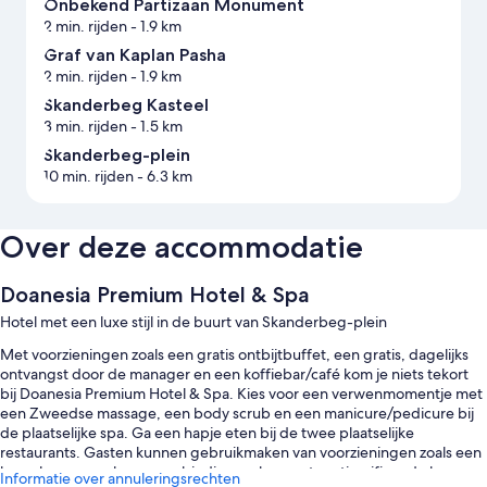
Onbekend Partizaan Monument
2 min. rijden
- 1.9 km
Graf van Kaplan Pasha
2 min. rijden
- 1.9 km
Skanderbeg Kasteel
3 min. rijden
- 1.5 km
Skanderbeg-plein
10 min. rijden
- 6.3 km
Over deze accommodatie
Doanesia Premium Hotel & Spa
Hotel met een luxe stijl in de buurt van Skanderbeg-plein
Met voorzieningen zoals een gratis ontbijtbuffet, een gratis, dagelijks
ontvangst door de manager en een koffiebar/café kom je niets tekort
bij Doanesia Premium Hotel & Spa. Kies voor een verwenmomentje met
een Zweedse massage, een body scrub en een manicure/pedicure bij
de plaatselijke spa. Ga een hapje eten bij de twee plaatselijke
restaurants. Gasten kunnen gebruikmaken van voorzieningen zoals een
kapsalon en een bar en verbinding maken met gratis wifi op de kamer
Informatie over annuleringsrechten