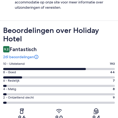
accommodatie op onze site voor meer informatie over
uitzonderingen of vereisten.
Beoordelingen
Beoordelingen over Holiday
Hotel
Fantastisch
9,2
261 beoordelingen
Gastenscore:
10 - Uitstekend
193
10
Gastenscore:
8 - Goed
44
-
8
Uitstekend.
Gastenscore:
6 - Redelijk
7
-
193
6
Goed.
Gastenscore:
4 - Matig
8
van
-
44
4
261
Redelijk.
Gastenscore:
2 - Ontzettend slecht
9
van
-
beoordelingen
7
2
261
Matig.
van
-
beoordelingen
8
261
Ontzettend
van
9,6
9,0
9,4