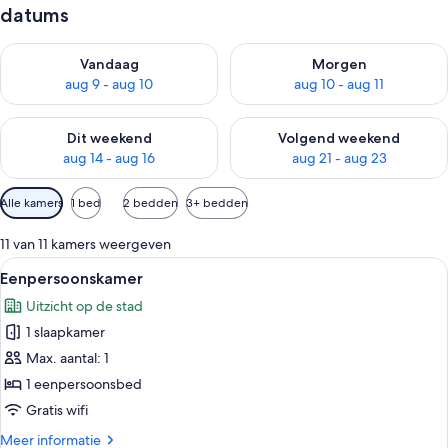
datums
De beschikbaarheid controleren voor vanavond aug 9 - aug 1
De beschikbaarheid controler
Vandaag
Morgen
aug 9 - aug 10
aug 10 - aug 11
De beschikbaarheid controleren voor dit weekend aug 14 - au
De beschikbaarheid controler
Dit weekend
Volgend weekend
aug 14 - aug 16
aug 21 - aug 23
Beschikbare
Alle kamers
1 bed
2 bedden
3+ bedden
filters
voor
11 van 11 kamers weergeven
kamers
Alle
Een moderne hotelkamer met een bed, n
15
Eenpersoonskamer
foto's
Uitzicht op de stad
voor
1 slaapkamer
Eenpersoonskamer
laden
Max. aantal: 1
1 eenpersoonsbed
Gratis wifi
Meer
Meer informatie