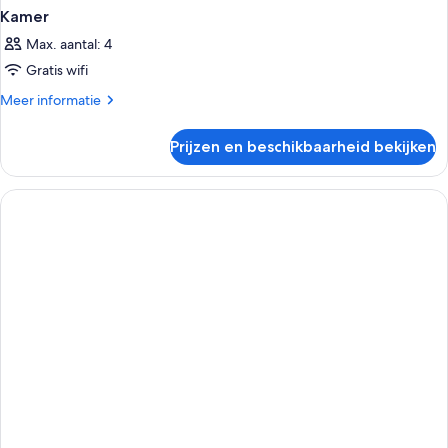
Kamer
Max. aantal: 4
Gratis wifi
Meer
Meer informatie
details
over
Prijzen en beschikbaarheid bekijken
Kamer