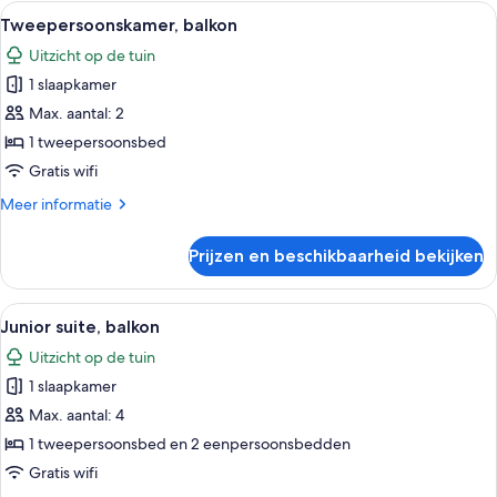
op
Alle
Een hotelkamer met een groot bed, tw
20
tuin
Tweepersoonskamer, balkon
foto's
Uitzicht op de tuin
voor
1 slaapkamer
Tweepersoonskamer,
balkon
Max. aantal: 2
laden
1 tweepersoonsbed
Gratis wifi
Meer
Meer informatie
details
over
Prijzen en beschikbaarheid bekijken
Tweepersoonskamer,
balkon
Alle
Een moderne hotelkamer met een gro
14
Junior suite, balkon
foto's
Uitzicht op de tuin
voor
1 slaapkamer
Junior
suite,
Max. aantal: 4
balkon
1 tweepersoonsbed en 2 eenpersoonsbedden
laden
Gratis wifi