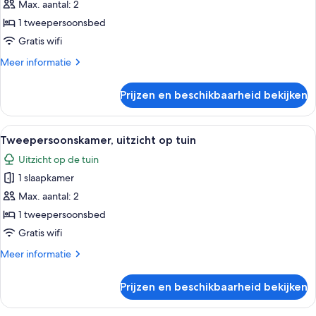
uitzicht
Max. aantal: 2
op
1 tweepersoonsbed
bergen
Gratis wifi
laden
Meer
Meer informatie
details
over
Prijzen en beschikbaarheid bekijken
Tweepersoonskamer,
uitzicht
op
Alle
Een moderne hotelkamer met een groot
12
bergen
Tweepersoonskamer, uitzicht op tuin
foto's
Uitzicht op de tuin
voor
1 slaapkamer
Tweepersoonskamer,
uitzicht
Max. aantal: 2
op
1 tweepersoonsbed
tuin
Gratis wifi
laden
Meer
Meer informatie
details
over
Prijzen en beschikbaarheid bekijken
Tweepersoonskamer,
uitzicht