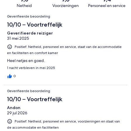
beoordelingen
slecht.
261
Netheid
Voorzieningen
Personeel en service
9
beoordelingen
Beoordelingen
van
Geverifieerde beoordeling
261
10/10 – Voortreffelijk
beoordelingen
Geverifieerde reiziger
31 mei 2025
Positief: Netheid, personeel en service, staat van de accommodatie
en faciliteiten en comfort kamer
Heel netjes en goed.
1 nacht verbleven in mei 2025
0
Geverifieerde beoordeling
10/10 – Voortreffelijk
Andon
29 jul 2026
Positief: Netheid, personeel en service, voorzieningen en staat van
de accommodatie en faciliteiten