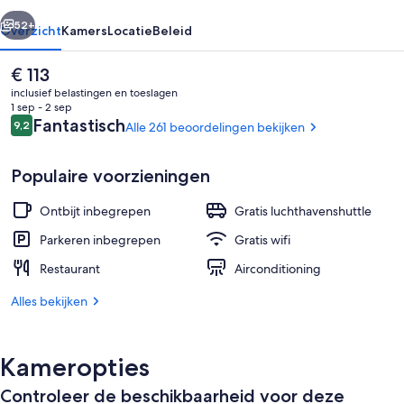
rige
Volgende
52+
Overzicht
Kamers
Locatie
Beleid
De
€ 113
huidige
inclusief belastingen en toeslagen
prijs
1 sep - 2 sep
is
Beoordelingen
Fantastisch
9,2
Alle 261 beoordelingen bekijken
9,2 op 10 –
€ 113
Populaire voorzieningen
Ontbijt inbegrepen
Gratis luchthavenshuttle
Trap
Parkeren inbegrepen
Gratis wifi
Restaurant
Airconditioning
Alles bekijken
Kameropties
Controleer de beschikbaarheid voor deze