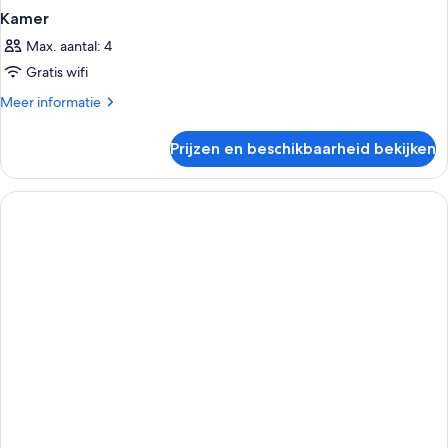
Kamer
Max. aantal: 4
Gratis wifi
Meer
Meer informatie
details
over
Prijzen en beschikbaarheid bekijken
Kamer