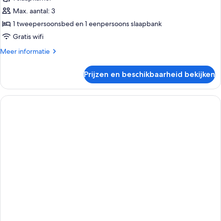
Deluxe
suite,
Max. aantal: 3
uitzicht
1 tweepersoonsbed en 1 eenpersoons slaapbank
op
Gratis wifi
stad
Meer
Meer informatie
laden
details
over
Prijzen en beschikbaarheid bekijken
Deluxe
suite,
uitzicht
op
stad