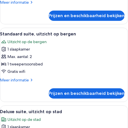
Meer
Meer informatie
details
over
Prijzen en beschikbaarheid bekijken
Junior
suite,
balkon
Alle
Een hotelkamer met een groot bed, tw
12
Standaard suite, uitzicht op bergen
foto's
Uitzicht op de bergen
voor
1 slaapkamer
Standaard
suite,
Max. aantal: 2
uitzicht
1 tweepersoonsbed
op
Gratis wifi
bergen
Meer
Meer informatie
laden
details
over
Prijzen en beschikbaarheid bekijken
Standaard
suite,
uitzicht
Alle
Een moderne hotelkamer met een groot
10
op
Deluxe suite, uitzicht op stad
foto's
bergen
Uitzicht op de stad
voor
1 slaapkamer