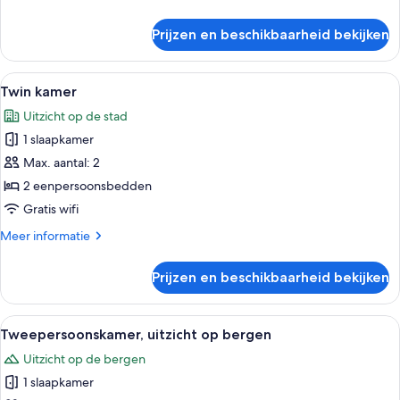
details
over
Prijzen en beschikbaarheid bekijken
Eenpersoonskamer
Alle
Een moderne hotelkamer met twee bed
12
Twin kamer
foto's
Uitzicht op de stad
voor
1 slaapkamer
Twin
kamer
Max. aantal: 2
laden
2 eenpersoonsbedden
Gratis wifi
Meer
Meer informatie
details
over
Prijzen en beschikbaarheid bekijken
Twin
kamer
Alle
Een moderne hotelkamer met een gro
15
Tweepersoonskamer, uitzicht op bergen
foto's
Uitzicht op de bergen
voor
1 slaapkamer
Tweepersoonskamer,