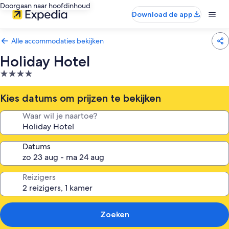
Doorgaan naar hoofdinhoud
Download de app
Alle accommodaties bekijken
Holiday Hotel
4.0-
sterrenaccommodatie
Kies datums om prijzen te bekijken
Waar wil je naartoe?
Datums
Reizigers
Zoeken