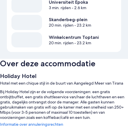
Universiteit Epoka
3 min. rijden
- 2.6 km
Skanderbeg-plein
20 min. rijden
- 23.2 km
Winkelcentrum Toptani
20 min. rijden
- 23.2 km
Over deze accommodatie
Holiday Hotel
Hotel met een chique stijl in de buurt van Aangelegd Meer van Tirana
Bij Holiday Hotel zijn er de volgende voorzieningen: een gratis
ontbijtbuffet, een gratis shuttleservice van/naar de luchthaven en een
gratis, dagelijks ontvangst door de manager. Alle gasten kunnen
gebruikmaken van gratis wifi op de kamer met een snelheid van 250+
Mbps (voor 3-5 personen of maximaal 10 toestellen) en van
voorzieningen zoals een koffiebar/café en een tuin.
Informatie over annuleringsrechten
Daarnaast profiteer je van het volgende: