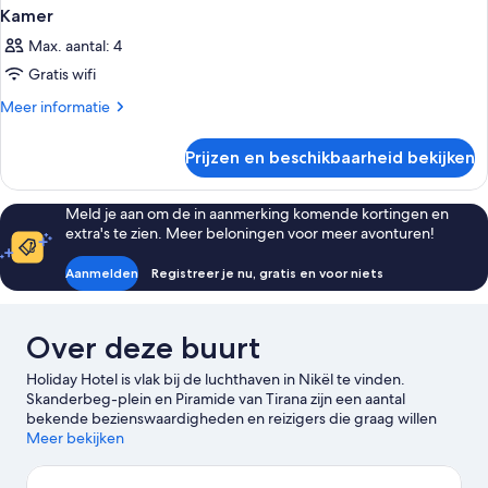
Kamer
Max. aantal: 4
Gratis wifi
Meer
Meer informatie
details
over
Prijzen en beschikbaarheid bekijken
Kamer
Meld je aan om de in aanmerking komende kortingen en
extra's te zien. Meer beloningen voor meer avonturen!
Aanmelden
Registreer je nu, gratis en voor niets
Over deze buurt
Holiday Hotel is vlak bij de luchthaven in Nikël te vinden.
Skanderbeg-plein en Piramide van Tirana zijn een aantal
bekende bezienswaardigheden en reizigers die graag willen
winkelen, kunnen een bezoekje brengen aan Winkelcentrum
Meer bekijken
Toptani. Heb je zin om een evenement of wedstrijd bij te wonen
tijdens je verblijf? Bekijk het programma van Stadion Air Albania.