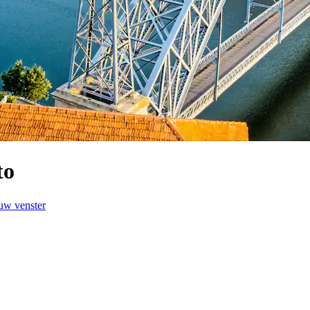
to
uw venster