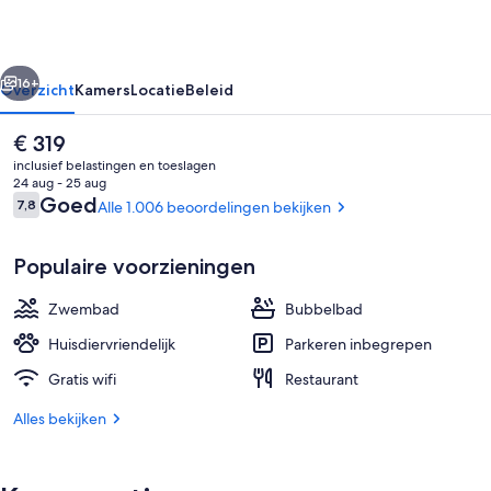
rige
Volgende
16+
Overzicht
Kamers
Locatie
Beleid
De
€ 319
huidige
inclusief belastingen en toeslagen
prijs
24 aug - 25 aug
is
Beoordelingen
Goed
7,8
Alle 1.006 beoordelingen bekijken
7,8 op 10 –
€ 319
Populaire voorzieningen
Zwembad
Bubbelbad
Spabad buiten
Huisdiervriendelijk
Parkeren inbegrepen
Gratis wifi
Restaurant
Alles bekijken