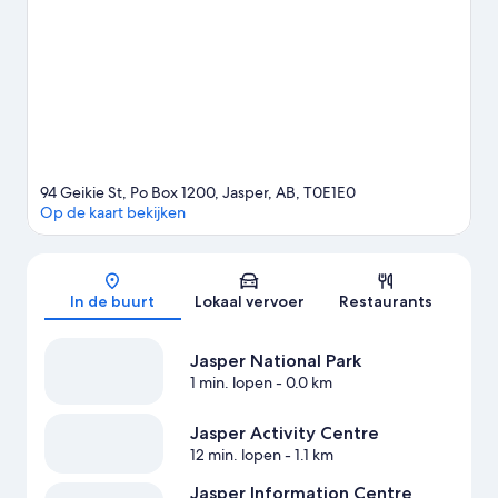
snowboardervaringen in de omgeving en ga ook zeker een keer
sneeuwschoenwandelen.
Bekijk onze reisgids voor Jasper
94 Geikie St, Po Box 1200, Jasper, AB, T0E1E0
Op de kaart bekijken
Kaart
In de buurt
Lokaal vervoer
Restaurants
Jasper National Park
1 min. lopen
- 0.0 km
Jasper Activity Centre
12 min. lopen
- 1.1 km
Jasper Information Centre