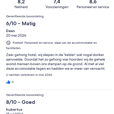
van
8,2
7,4
8,6
beoordelingen
slecht.
1006
Netheid
Voorzieningen
Personeel en service
45
beoordelingen
Beoordelingen
van
Geverifieerde beoordeling
1006
6/10 – Matig
beoordelingen
Daan
20 mei 2026
Positief: Personeel en service, staat van de accommodatie en
faciliteiten
Zeer gehorig hotel, wij sliepen in de 'kelder' wat nogal donker
aanvoelde. Doordat het zo gehorig was hoorden wij de gehele
avond mensen boven ons stampen op de grond. Al met al viel
deze accomodatie tegen en hadden we er meer van verwacht.
2 nachten verbleven in mei 2026
0
Geverifieerde beoordeling
8/10 – Goed
hubertus