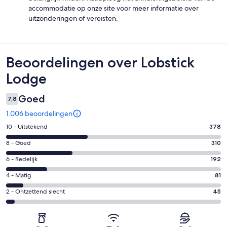
accommodatie op onze site voor meer informatie over
uitzonderingen of vereisten.
Beoordelingen
Beoordelingen over Lobstick
Lodge
Goed
7,8
1.006 beoordelingen
Gastenscore:
10 - Uitstekend
378
10
Gastenscore:
8 - Goed
310
-
8
Uitstekend.
Gastenscore:
6 - Redelijk
192
-
378
6
Goed.
Gastenscore:
4 - Matig
81
van
-
310
4
1006
Redelijk.
Gastenscore:
2 - Ontzettend slecht
45
van
-
beoordelingen
192
2
1006
Matig.
van
-
beoordelingen
81
1006
Ontzettend