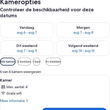
Kameropties
Controleer de beschikbaarheid voor deze
datums
De beschikbaarheid controleren voor vanavond aug 6 - aug 7
De beschikbaarheid controler
Vandaag
Morgen
aug 6 - aug 7
aug 7 - aug 8
De beschikbaarheid controleren voor dit weekend aug 7 - aug
De beschikbaarheid controler
Dit weekend
Volgend weekend
aug 7 - aug 9
aug 14 - aug 16
Beschikbare
Alle kamers
2 bedden
1 bed
3+ bedden
filters
voor
6 van 6 kamers weergeven
kamers
Alle
Een hotelkamer met twee bedden, een 
3
Kamer
foto's
Max. aantal: 4
voor
Gratis wifi
Kamer
laden
Meer
Meer informatie
details
over