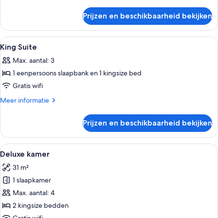
details
over
Prijzen en beschikbaarheid bekijken
Deluxe
Room
Alle
Een hotelkamer met een bed, nachtkast
2
King Suite
foto's
Max. aantal: 3
voor
1 eenpersoons slaapbank en 1 kingsize bed
King
Suite
Gratis wifi
laden
Meer
Meer informatie
details
over
Prijzen en beschikbaarheid bekijken
King
Suite
Alle
Een hotelkamer met twee bedden, een 
3
Deluxe kamer
foto's
31 m²
voor
1 slaapkamer
Deluxe
kamer
Max. aantal: 4
laden
2 kingsize bedden