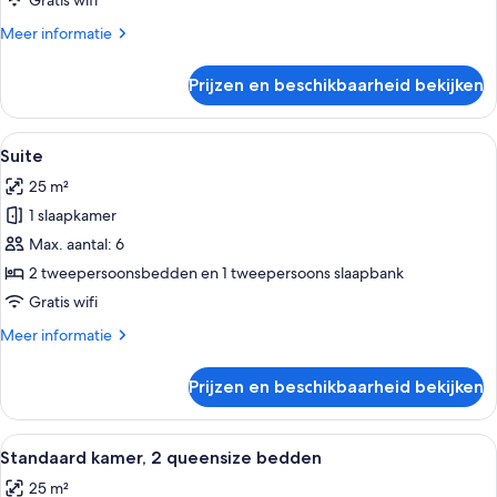
Gratis wifi
Meer
Meer informatie
details
over
Prijzen en beschikbaarheid bekijken
Deluxe
kamer
Alle
Een knus woongedeelte met een kitche
7
Suite
foto's
25 m²
voor
1 slaapkamer
Suite
laden
Max. aantal: 6
2 tweepersoonsbedden en 1 tweepersoons slaapbank
Gratis wifi
Meer
Meer informatie
details
over
Prijzen en beschikbaarheid bekijken
Suite
Alle
Een binnenzwembad met een stenen muu
3
Standaard kamer, 2 queensize bedden
foto's
25 m²
voor