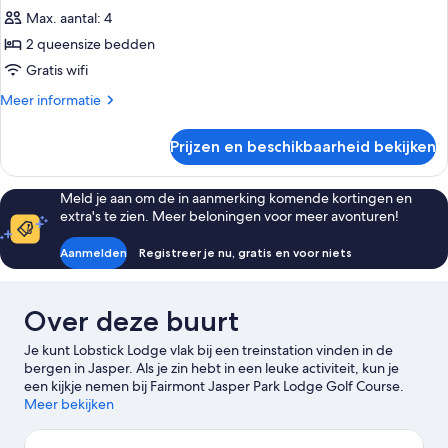
Max. aantal: 4
Standaard
kamer,
2 queensize bedden
2
Gratis wifi
queensize
Meer
Meer informatie
bedden
details
laden
over
Prijzen en beschikbaarheid bekijken
Standaard
kamer,
2
Meld je aan om de in aanmerking komende kortingen en
queensize
extra's te zien. Meer beloningen voor meer avonturen!
bedden
Aanmelden
Registreer je nu, gratis en voor niets
Over deze buurt
Je kunt Lobstick Lodge vlak bij een treinstation vinden in de
bergen in Jasper. Als je zin hebt in een leuke activiteit, kun je
een kijkje nemen bij Fairmont Jasper Park Lodge Golf Course.
Geniet je liever op een rustige manier van de natuur? Ga dan
Meer bekijken
naar Pyramid Lake of Jasper National Park. Geniet van de
geweldige langlaufmogelijkheden, ski-ervaringen en