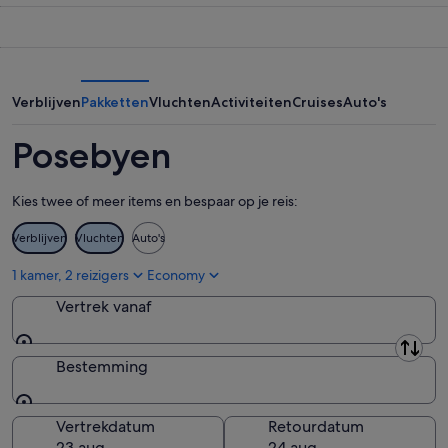
-
10
voor
10
aug
volgend
aug,
-
weekend,
bekijken
11
14
aug,
aug
Verblijven
Pakketten
Vluchten
Activiteiten
Cruises
Auto's
bekijken
-
16
Posebyen
aug,
bekijken
Kies twee of meer items en bespaar op je reis:
Verblijven
Vluchten
Auto's
1 kamer, 2 reizigers
Economy
Vertrek vanaf
Vertrek vanaf
Bestemming
Bestemming
Vertrekdatum
Retourdatum
23 aug
24 aug