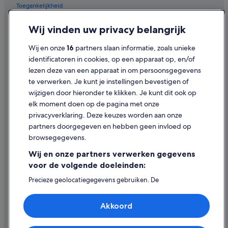
Toegankelijkheid
Privacy
Wij vinden uw privacy belangrijk
Cookies
Wij en onze
16
partners slaan informatie, zoals unieke
Gebruiksvoorwaarden
identificatoren in cookies, op een apparaat op, en/of
lezen deze van een apparaat in om persoonsgegevens
Juridische informatie/Contact
te verwerken. Je kunt je instellingen bevestigen of
Inhoudsrichtlijnen en inhoud rapporteren
wijzigen door hieronder te klikken. Je kunt dit ook op
elk moment doen op de pagina met onze
Hulp
privacyverklaring. Deze keuzes worden aan onze
partners doorgegeven en hebben geen invloed op
Contact
browsegegevens.
Je boeking wijzigen of annuleren
Wij en onze partners verwerken gegevens
Restitutieproces en tijdsbestek
voor de volgende doeleinden:
Boek een vlucht met airlinetegoed
Precieze geolocatiegegevens gebruiken. De
apparaatkenmerken actief scannen ter identificatie.
Internationale reisdocumenten
Informatie op een apparaat opslaan en/of openen.
Akkoord
Gepersonaliseerde advertenties en content, advertentie-
en contentmetingen, doelgroepenonderzoek en
ontwikkeling van diensten.