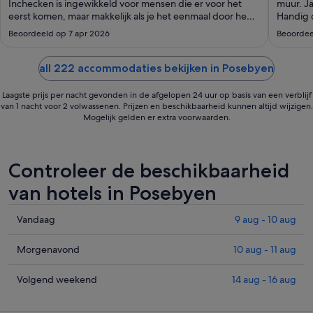
tot
Inchecken is ingewikkeld voor mensen die er voor het
muur. J
eerst komen, maar makkelijk als je het eenmaal door hebt.
7
Handig 
Ik miste wel een tv."
plaatsen
sep
Beoordeeld op 7 apr 2026
Beoordee
all 222 accommodaties bekijken in Posebyen
Laagste prijs per nacht gevonden in de afgelopen 24 uur op basis van een verblijf
van 1 nacht voor 2 volwassenen. Prijzen en beschikbaarheid kunnen altijd wijzigen.
Mogelijk gelden er extra voorwaarden.
Controleer de beschikbaarheid
van hotels in Posebyen
Prijzen
Vandaag
9 aug - 10 aug
in
Posebyen
Prijzen
Morgenavond
10 aug - 11 aug
voor
in
vanavond,
Posebyen
Prijzen
Volgend weekend
14 aug - 16 aug
9
voor
in
aug
morgenavond,
Posebyen