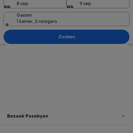
8 sep
9 sep
Gasten
1 kamer, 2 reizigers
Een bloemenzee van paarse en roze he
Zoeken
Kaart verkennen
Bezoek Posebyen