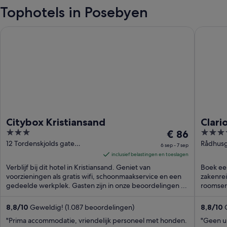
Tophotels in Posebyen
Citybox Kristiansand
Clarion 
Citybox Kristiansand
Clari
3
De
4
€ 86
out
prijs
out
12 Tordenskjolds gate
Rådhusgt
6 sep - 7 sep
Kristiansand Agder
of
is
of
inclusief belastingen en toeslagen
5
€ 86
5
Verblijf bij dit hotel in Kristiansand. Geniet van
Boek een
per
voorzieningen als gratis wifi, schoonmaakservice en een
zakenrei
gedeelde werkplek. Gasten zijn in onze beoordelingen ...
nacht
roomserv
van
6
8,8
/
10
Geweldig! (1.087 beoordelingen)
8,8
/
10
G
sep
"Prima accommodatie, vriendelijk personeel met honden.
"Geen ui