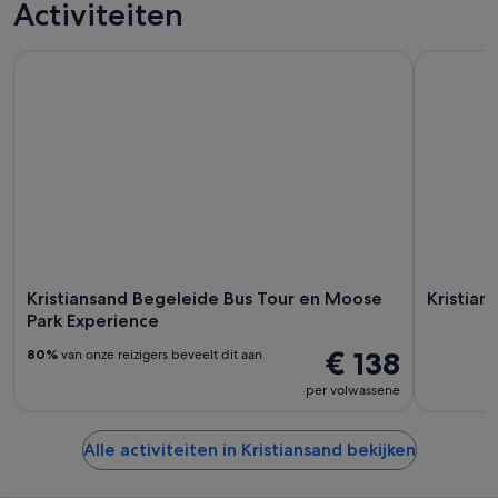
Activiteiten
Kristiansand Begeleide Bus Tour en Moose Park Experience
Kristiansa
Kristiansand Begeleide Bus Tour en Moose
Kristian
Park Experience
€ 138
80%
van onze reizigers beveelt dit aan
per volwassene
Alle activiteiten in Kristiansand bekijken