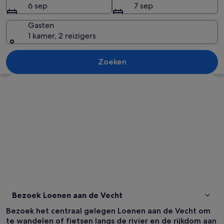
6 sep
7 sep
Vecht
Gasten
1 kamer, 2 reizigers
Een gebouw van baksteen met een sch
Zoeken
Kaart verkennen
Bezoek Loenen aan de Vecht
Bezoek het centraal gelegen Loenen aan de Vecht om
te wandelen of fietsen langs de rivier en de rijkdom aan