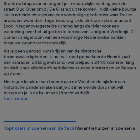
Steek de brug over en begeef je in noordelijke richting over de
straat Oud Over om bij De Glashut uit te komen. In dit kleine buurtje
staan arbeidershuisjes van een voormalige glasfabriek waar Duitse
arbeiders woonden. Tegenwoordig is de plek een rijksmonument.
Loop in tegenovergestelde richting langs de rivier voor een
wandeling over het uitgestrekte terrein van Landgoed Vrederijk. Dit
domein is eigendom van een voormalige Nederlandse bankier,
maar wel openbaar toegankelijk.
Als je geen genoeg kunt krijgen van de historische
bezienswaardigheden, is het wit-rood gemarkeerde Floris V-pad
een aanrader. Dit lange-afstand-wandelpad is 244,5 kilometer lang
en leidt langs allerlei erfgoedplaatsen tussen Amsterdam en Bergen
op Zoom.
Het eigen karakter van Loenen aan de Vecht en de rijkdom aan
historische panden maken dat je dit innemende dorp niet wilt
missen als je in de buurt van Utrecht verblijft.
Lees minder
Tophotels in Loenen aan de Vecht
Vakantiehuizen in Loenen aan