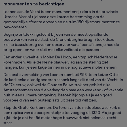
monumenten te bezichtigen.
Loenen aan de Vecht is een monumentenrijk dorp in de provincie
Utrecht. Vaar of rijd naar deze knusse bestemming om de
gemoedelijke sfeer te ervaren en de ruim 150 rijksmonumenten te
bewonderen.
Begin je ontdekkingstocht bij een van de meest opvallende
bouwwerken van de stad: de Cronenburgherbrug. Steek deze
kleine basculebrug over en observeer vanaf een afstandje hoe de
brug opent en weer sluit met elke zeilboot die passeert.
Een ander juweeltje is Molen De Hoop, een typisch Nederlandse
korenmolen. Als je de kleine blauwe vlag aan de stelling ziet
hangen, kun je een kijkje binnen in de nog actieve molen nemen.
De eerste vermelding van Loenen stamt uit 953, toen keizer Otto I
de kerk enkele landgoederen schonk langs dit deel van de Vecht. In
de 17e eeuw, ook wel de Gouden Eeuw, trok het gebied rijke
Amsterdammers aan die verlangden naar een weekend- of vakantie
huis in een ruimere omgeving. Bezoek Bijdorp als je een goed
voorbeeld van een buitenplaats uit deze tijd wilt zien.
Stap de Grote Kerk binnen. De toren van de middeleeuwse kerk is
een replica van de oorspronkelijke toevoeging uit 1320. Als je goed
kijkt, zie je dat het 56 meter hoge bouwwerk niet helemaal recht
staat.