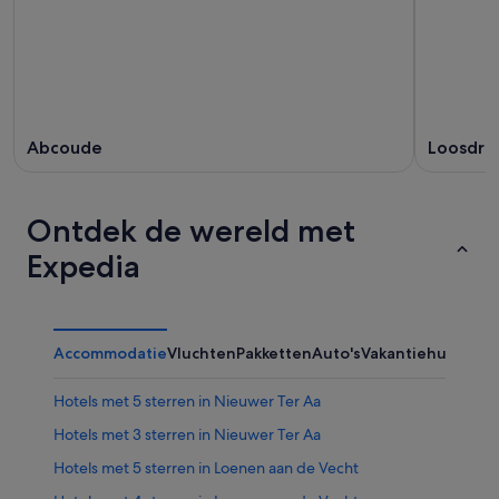
Abcoude
Loosdre
Ontdek de wereld met
Expedia
Accommodatie
Vluchten
Pakketten
Auto's
Vakantiehuizen
Ov
Hotels met 5 sterren in Nieuwer Ter Aa
Hotels met 3 sterren in Nieuwer Ter Aa
Hotels met 5 sterren in Loenen aan de Vecht