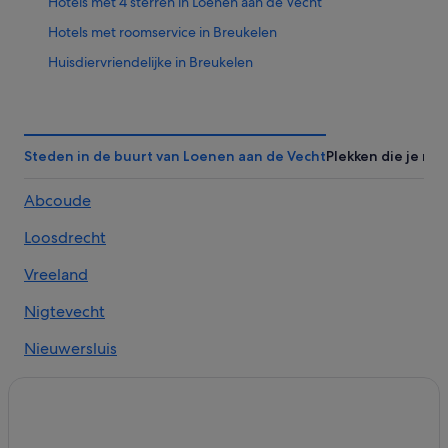
Hotels met 4 sterren in Loenen aan de Vecht
Hotels met roomservice in Breukelen
Huisdiervriendelijke in Breukelen
Hotels met restaurant in Breukelen
Romantische in Breukelen
Hotels met airconditioning in Breukelen
Steden in de buurt van Loenen aan de Vecht
Plekken die je ni
Historische in Breukelen
Abcoude
Golf in Breukelen
Loosdrecht
Hotels met zwembad in Breukelen
Hotels met parkeerplaatsen in Breukelen
Vreeland
Spa in Breukelen
Nigtevecht
Hotels met fitnessruimte in Breukelen
Nieuwersluis
Hotels in Nieuwersluis
Nederhorst den Berg
Hotels in Loenen aan de Vecht
Kortenhoef
Hotels in Nieuwer Ter Aa