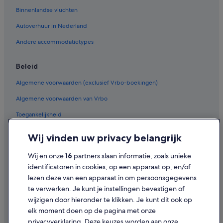
Villa's in Loenen aan de Vecht
Binnenlandse vluchten
Flats in Loenen aan de Vecht
Autoverhuur in Nederland
Particuliere vakantiehuizen in Loenen aan de Vecht
Andere accommodatietypes
Campings en stacaravans in Nieuwersluis
Campings en stacaravans in Nieuwer Ter Aa
Beleid
Appartementen in Nieuwer Ter Aa
Algemene voorwaarden (exclusief Vrbo-boekingen)
Campings en stacaravans in Vinkenkade
Algemene voorwaarden van Vrbo
Fletcher-Hotels in Nieuwersluis
Toegankelijkheid
Van der Valk Hotels in Vreeland
Privacy
Wij vinden uw privacy belangrijk
Van der Valk Hotels in Nieuwer Ter Aa
Cookies
Van der Valk Hotels in Loenen aan de Vecht
Wij en onze
16
partners slaan informatie, zoals unieke
Gebruiksvoorwaarden
identificatoren in cookies, op een apparaat op, en/of
Fletcher-Hotels in Loenen aan de Vecht
lezen deze van een apparaat in om persoonsgegevens
Juridische informatie/Contact
Leonardo Hotels in Loenen aan de Vecht
te verwerken. Je kunt je instellingen bevestigen of
Inhoudsrichtlijnen en inhoud rapporteren
Van der Valk Hotels in Breukelen
wijzigen door hieronder te klikken. Je kunt dit ook op
elk moment doen op de pagina met onze
Fletcher-Hotels in Breukelen
Hulp
privacyverklaring. Deze keuzes worden aan onze