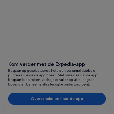
Hotels in Vreeland
Baambrugge
Hotels in Gemeente Stichtse Vecht
Groenlandsekade
Hotels in de buurt van Golfclub Old Course Loenen
Nieuwer Ter Aa
Hotels in Breukelen
Appartementen in Groenlandsekade
Blokhutten in Breukelen
Pensions in Breukelen
Appartementen in Breukelen
Flats in Breukelen
Kom verder met de Expedia-app
Particuliere vakantiehuizen in Breukelen
Bespaar op geselecteerde hotels en verzamel dubbele
punten als je via de app boekt. Met onze deals in de app
B&B in Breukelen
bespaar je op reizen, zodat je er vaker op uit kunt gaan.
Bovendien beheer je alles terwijl je onderweg bent.
Aparthotels in Breukelen
Villa's in Breukelen
Overschakelen naar de app
Woonboten in Breukelen
Campings en stacaravans in Breukelen