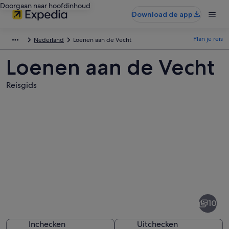
Doorgaan naar hoofdinhoud
Download de app
Plan je reis
Nederland
Loenen aan de Vecht
Loenen aan de Vecht
Reisgids
Afbeeldingen
van
Loenen
10
aan
de
Inchecken
Uitchecken