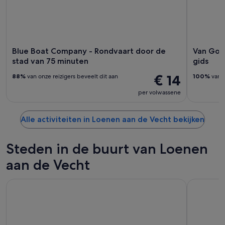
Blue Boat Company - Rondvaart door de
Van Gog
stad van 75 minuten
gids
€ 14
88%
van onze reizigers beveelt dit aan
100%
van o
per volwassene
Alle activiteiten in Loenen aan de Vecht bekijken
Steden in de buurt van Loenen
aan de Vecht