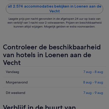
all 2.574 accommodaties bekijken in Loenen aan de
Vecht
Laagste prijs per nacht gevonden in de afgelopen 24 uur op basis van
een verblijf van 1 nacht voor 2 volwassenen. Prijzen en beschikbaarheid
kunnen altijd wijzigen. Mogelijk gelden er extra voorwaarden.
Controleer de beschikbaarheid
van hotels in Loenen aan de
Vecht
Prijzen
Vandaag
7 aug - 8 aug
in
Loenen
Prijzen
Morgenavond
8 aug - 9 aug
aan
in
de
Loenen
Prijzen
Dit weekend
7 aug - 9 aug
Vecht
aan
in
voor
de
Loenen
Verblijf in de buurt van
vanavond,
Vecht
aan