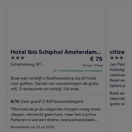
Hotel ibis Schiphol Amsterdam Airport
citizenM Am
Hotel ibis Schiphol Amsterdam
citizen
3
De
4
Airport
€ 75
Schipho
out
prijs
out
Schipholweg 181
Jan Plezier
30 aug - 31 aug
Badhoevedorp
Schiphol
Volledig
of
is
of
inclusief belastingen en toeslagen
restitueerb
5
€ 75
5
Boek een verblijf in Badhoevedorp bij dit hotel
Reserveer n
per
voor golfers. Geniet van voorzieningen als gratis
tijdens je ver
wifi, 2 restaurants en ontbijt. Uit onze
nacht
Boek een verb
beoordelingen blijkt ...
van
zakenreizige
30
8
/
10
Zeer goed! (1.829 beoordelingen)
gratis wifi,
aug
"Ma hotel als je de volgende morgen vroeg moet
onze beoord
tot
vliegen, verwacht geen luxe, maar het is prima.
Parkeren is wel een drama, veel parkeerplaats
31
maar alles vol... Met geluk nog een plekje
aug
Beoordeeld op 23 jul 2026
gevonden."