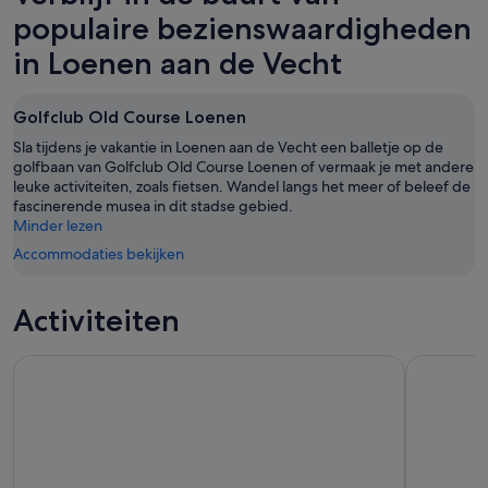
7
voor
de
populaire bezienswaardigheden
aug
morgenavond,
Vecht
in Loenen aan de Vecht
-
8
voor
8
aug
dit
aug,
-
weekend,
Golfclub Old Course Loenen
bekijken
9
7
Sla tijdens je vakantie in Loenen aan de Vecht een balletje op de
aug,
aug
golfbaan van Golfclub Old Course Loenen of vermaak je met andere
bekijken
-
leuke activiteiten, zoals fietsen. Wandel langs het meer of beleef de
9
fascinerende musea in dit stadse gebied.
aug,
Minder lezen
bekijken
Accommodaties bekijken
Activiteiten
Blue Boat Company - Rondvaart door de stad van 75 minut
Van Gogh 