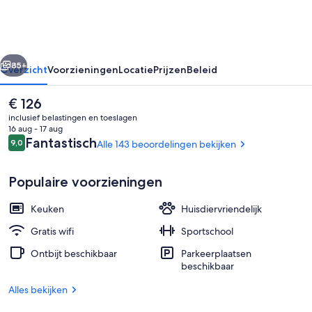
Noord
rige
Volgende
85+
Overzicht
Voorzieningen
Locatie
Prijzen
Beleid
De
€ 126
huidige
inclusief belastingen en toeslagen
prijs
16 aug - 17 aug
is
Beoordelingen
Fantastisch
9,0
Alle 143 beoordelingen bekijken
9,0 op 10 –
€ 126
Populaire voorzieningen
Keuken
Huisdiervriendelijk
Studio | Woonruimte | Een 55-inch ledt
Gratis wifi
Sportschool
Ontbijt beschikbaar
Parkeerplaatsen
beschikbaar
Alles bekijken