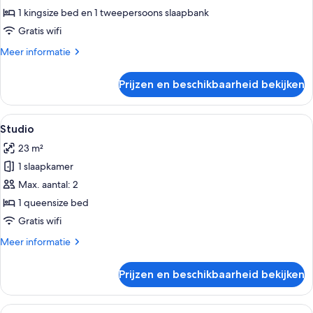
1 kingsize bed en 1 tweepersoons slaapbank
Gratis wifi
Meer
Meer informatie
details
over
Prijzen en beschikbaarheid bekijken
Appartement
Alle
Een hotelkamer met een bed, twee sto
18
Studio
foto's
23 m²
voor
1 slaapkamer
Studio
laden
Max. aantal: 2
1 queensize bed
Gratis wifi
Meer
Meer informatie
details
over
Prijzen en beschikbaarheid bekijken
Studio
Alle
Een hotelkamer met een bed, een aan d