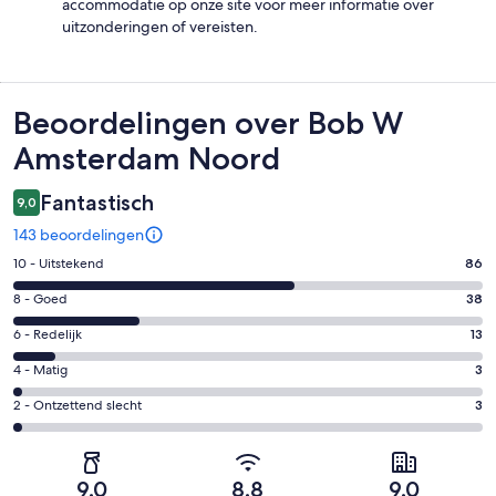
accommodatie op onze site voor meer informatie over
uitzonderingen of vereisten.
Beoordelingen
Beoordelingen over Bob W
Amsterdam Noord
Fantastisch
9,0
143 beoordelingen
Gastenscore:
10 - Uitstekend
86
10
Gastenscore:
8 - Goed
38
-
8
Uitstekend.
Gastenscore:
6 - Redelijk
13
-
86
6
Goed.
Gastenscore:
4 - Matig
3
van
-
38
4
143
Redelijk.
Gastenscore:
2 - Ontzettend slecht
3
van
-
beoordelingen
13
2
143
Matig.
van
-
beoordelingen
3
143
Ontzettend
van
9,0
8,8
9,0