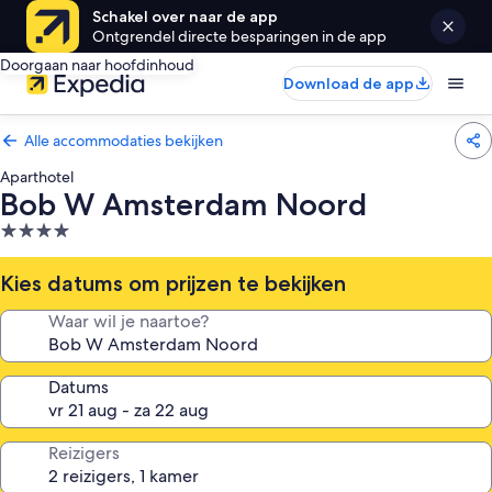
Schakel over naar de app
Ontgrendel directe besparingen in de app
Doorgaan naar hoofdinhoud
Download de app
Alle accommodaties bekijken
Aparthotel
Bob W Amsterdam Noord
4.0-
sterrenaccommodatie
Kies datums om prijzen te bekijken
Waar wil je naartoe?
Datums
Reizigers