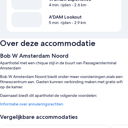
4 min. rijden
- 2.6 km
A'DAM Lookout
5 min. rijden
- 2.9 km
Over deze accommodatie
Bob W Amsterdam Noord
Aparthotel met een chique stijl in de buurt van Passagiersterminal
Amsterdam
Bob W Amsterdam Noord biedt onder meer voorzieningen zoals een
fitnesscentrum aan. Gasten kunnen verbinding maken met gratis wifi
op de kamer.
Daarnaast biedt dit aparthotel de volgende voordelen:
Informatie over annuleringsrechten
Een ontbijt met lokale gerechten (tegen een toeslag), fietsverhuur
en parkeerplaatsen (toeslag)
Vergelijkbare accommodaties
Een snelle uitcheckservice, een rookvrije accommodatie en een lift
Een 24-uurs receptie en een automaat
WestCord Fashion Hotel Amsterdam
The Hoxt