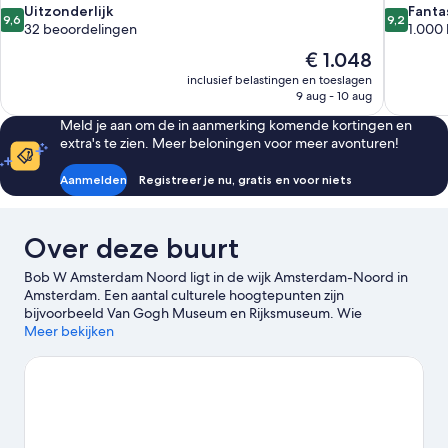
9.6
9.2
Uitzonderlijk
Fanta
9,6
9,2
van
van
32 beoordelingen
1.000
10,
10,
De
€ 1.048
Uitzonderlijk,
Fantastisc
prijs
inclusief belastingen en toeslagen
32
1.000
is
9 aug - 10 aug
beoordelingen
beoordel
€ 1.048
Meld je aan om de in aanmerking komende kortingen en
extra's te zien. Meer beloningen voor meer avonturen!
Aanmelden
Registreer je nu, gratis en voor niets
Over deze buurt
Bob W Amsterdam Noord ligt in de wijk Amsterdam-Noord in
Amsterdam. Een aantal culturele hoogtepunten zijn
bijvoorbeeld Van Gogh Museum en Rijksmuseum. Wie
daarnaast graag de winkelstraten afstruint, kan zich bij De
Meer bekijken
Negen Straatjes en Bloemenmarkt uitleven. Zin om van een
evenement of wedstrijd te genieten? Kijk dan eens wat er bij
Ziggo Dome of Johan Cruijff ArenA op het programma staat.
Bekijk onze reisgids voor Amsterdam
Meer aparthotels in Amsterdam