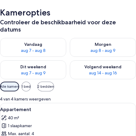
Kameropties
Controleer de beschikbaarheid voor deze
datums
De beschikbaarheid controleren voor vanavond aug 7 - aug 8
De beschikbaarheid controler
Vandaag
Morgen
aug 7 - aug 8
aug 8 - aug 9
De beschikbaarheid controleren voor dit weekend aug 7 - aug
De beschikbaarheid controler
Dit weekend
Volgend weekend
aug 7 - aug 9
aug 14 - aug 16
Beschikbare
Alle kamers
1 bed
2 bedden
filters
voor
4 van 4 kamers weergeven
kamers
Alle
Een moderne kamer met een groot raa
21
Appartement
foto's
40 m²
voor
1 slaapkamer
Appartement
laden
Max. aantal: 4