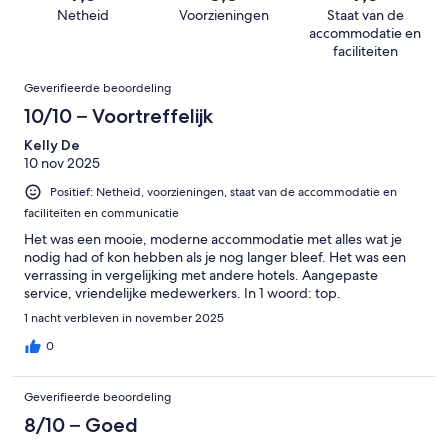
beoordelingen
slecht.
143
Netheid
Voorzieningen
Staat van de
3
beoordelingen
accommodatie en
van
faciliteiten
143
Beoordelingen
beoordelingen
Geverifieerde beoordeling
10/10 – Voortreffelijk
Kelly De
10 nov 2025
Positief: Netheid, voorzieningen, staat van de accommodatie en
faciliteiten en communicatie
Het was een mooie, moderne accommodatie met alles wat je
nodig had of kon hebben als je nog langer bleef. Het was een
verrassing in vergelijking met andere hotels. Aangepaste
service, vriendelijke medewerkers. In 1 woord: top.
1 nacht verbleven in november 2025
0
Geverifieerde beoordeling
8/10 – Goed