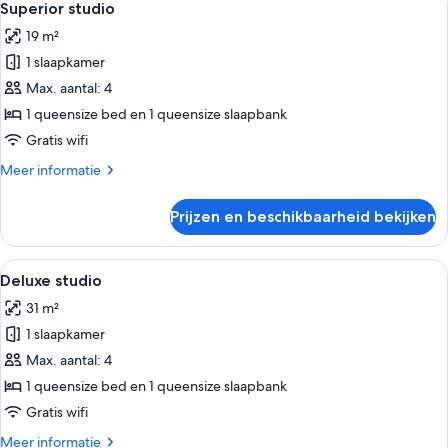
12
Superior studio
foto's
19 m²
voor
1 slaapkamer
Superior
studio
Max. aantal: 4
laden
1 queensize bed en 1 queensize slaapbank
Gratis wifi
Meer
Meer informatie
details
over
Prijzen en beschikbaarheid bekijken
Superior
studio
Alle
Een bed met een wit kussen en een bl
14
Deluxe studio
foto's
31 m²
voor
1 slaapkamer
Deluxe
studio
Max. aantal: 4
laden
1 queensize bed en 1 queensize slaapbank
Gratis wifi
Meer
Meer informatie