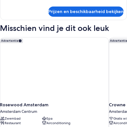
details
over
Prijzen en beschikbaarheid bekijken
Deluxe
studio
Misschien vind je dit ook leuk
Rosewood Amsterdam
Crowne 
Advertentie
Advertenti
Rosewood Amsterdam
Crowne 
Amsterdam Centrum
Amsterda
Zwembad
Spa
Gratis wi
Restaurant
Airconditioning
Aircondi