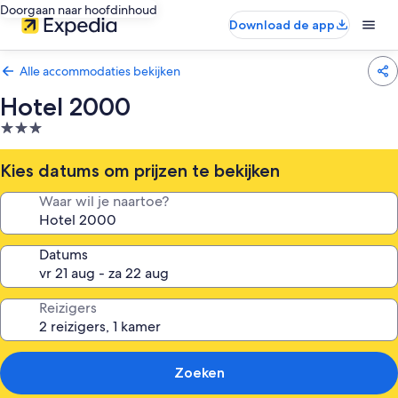
Doorgaan naar hoofdinhoud
Download de app
Alle accommodaties bekijken
Hotel 2000
3.0-
sterrenaccommodatie
Kies datums om prijzen te bekijken
Waar wil je naartoe?
Datums
Reizigers
Zoeken