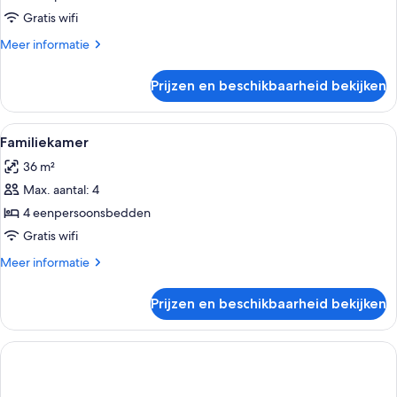
Gratis wifi
Meer
Meer informatie
details
over
Prijzen en beschikbaarheid bekijken
Driepersoonskamer
Alle
Een hotelkamer met een bed, witte la
3
Familiekamer
foto's
36 m²
voor
Max. aantal: 4
Familiekamer
laden
4 eenpersoonsbedden
Gratis wifi
Meer
Meer informatie
details
over
Prijzen en beschikbaarheid bekijken
Familiekamer