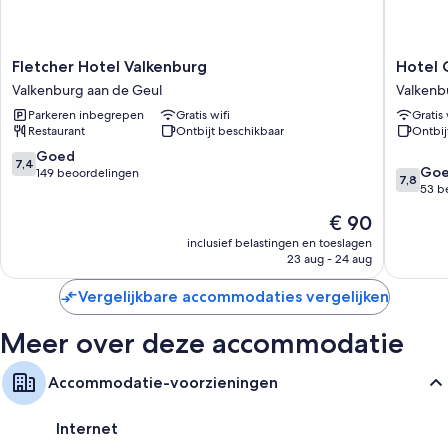
Alle 64 kamers bieden voorzieningen zoals gratis wifi.
Aanvullende voorzieningen zijn o.a.:
Fletcher
Hotel
Fletcher Hotel Valkenburg
Hotel 
Flatscreentelevisies met kabelzenders
Hotel
Courag
Valkenburg aan de Geul
Valkenb
Verwarming en dagelijkse schoonmaakservice
Valkenburg
Valkenb
Parkeren inbegrepen
Gratis wifi
Gratis 
Valkenburg
Valkenb
Restaurant
Ontbijt beschikbaar
Ontbij
aan
aan
de
de
7.4
Goed
7,4
7.8
Geul
Geul
Go
van
149 beoordelingen
7,8
van
53 b
10,
10,
Goed,
De
€ 90
Goed,
149
prijs
53
inclusief belastingen en toeslagen
beoordelingen
is
23 aug - 24 aug
beoorde
€ 90
Vergelijkbare accommodaties vergelijken
Meer over deze accommodatie
Accommodatie-voorzieningen
Internet