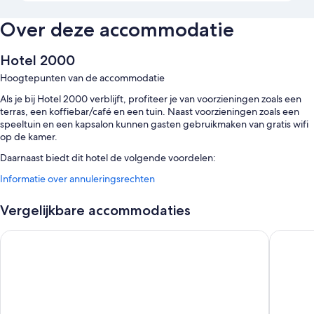
Over deze accommodatie
Hotel 2000
Hoogtepunten van de accommodatie
Als je bij Hotel 2000 verblijft, profiteer je van voorzieningen zoals een
terras, een koffiebar/café en een tuin. Naast voorzieningen zoals een
speeltuin en een kapsalon kunnen gasten gebruikmaken van gratis wifi
op de kamer.
Daarnaast biedt dit hotel de volgende voordelen:
Informatie over annuleringsrechten
Een ontbijtbuffet (tegen een toeslag), parkeerplaatsen (toeslag) en
een bagageopslagruimte
Vergelijkbare accommodaties
Een kluis bij de receptie, een automaat en een rookvrije
accommodatie
Fletcher Hotel Valkenburg
Hotel Co
Een lift, vergaderruimtes en een bankethal
Uit de gastbeoordelingen blijkt dat gasten vol lof zijn over het
behulpzame personeel
Kamervoorzieningen