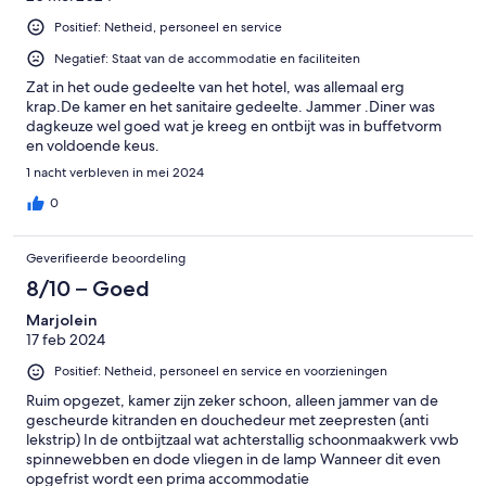
Positief: Netheid, personeel en service
Negatief: Staat van de accommodatie en faciliteiten
Zat in het oude gedeelte van het hotel, was allemaal erg
krap.De kamer en het sanitaire gedeelte. Jammer .Diner was
dagkeuze wel goed wat je kreeg en ontbijt was in buffetvorm
en voldoende keus.
1 nacht verbleven in mei 2024
0
Geverifieerde beoordeling
8/10 – Goed
Marjolein
17 feb 2024
Positief: Netheid, personeel en service en voorzieningen
Ruim opgezet, kamer zijn zeker schoon, alleen jammer van de
gescheurde kitranden en douchedeur met zeepresten (anti
lekstrip) In de ontbijtzaal wat achterstallig schoonmaakwerk vwb
spinnewebben en dode vliegen in de lamp Wanneer dit even
opgefrist wordt een prima accommodatie