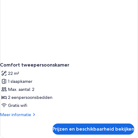
Comfort tweepersoonskamer
22 m²
1 slaapkamer
Max. aantal: 2
2 eenpersoonsbedden
Gratis wifi
Meer
Meer informatie
details
over
Prijzen en beschikbaarheid bekijken
Comfort
tweepersoonskamer