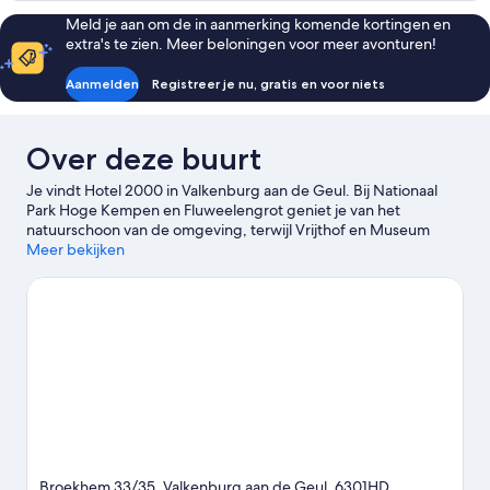
Meld je aan om de in aanmerking komende kortingen en
extra's te zien. Meer beloningen voor meer avonturen!
Aanmelden
Registreer je nu, gratis en voor niets
Over deze buurt
Je vindt Hotel 2000 in Valkenburg aan de Geul. Bij Nationaal
Park Hoge Kempen en Fluweelengrot geniet je van het
natuurschoon van de omgeving, terwijl Vrijthof en Museum
Land van Valkenburg hier twee van de culturele hoogtepunten
Meer bekijken
zijn. Wil je tijdens je bezoek graag van een evenement of
wedstrijd genieten? Bekijk wat De Geusselt of Yogaplace
Maastricht op het programma heeft staan. Maak van de
gelegenheid gebruik om de buitenactiviteiten in de omgeving
te ontdekken, zoals wandel- en fietsroutes afleggen.
Bekijk
onze reisgids voor Valkenburg aan de Geul
Broekhem 33/35, Valkenburg aan de Geul, 6301HD