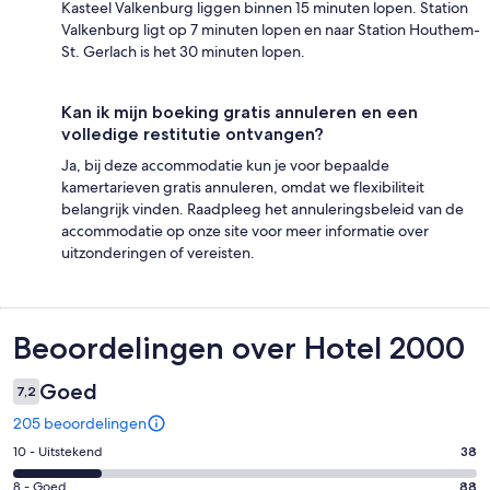
Kasteel Valkenburg liggen binnen 15 minuten lopen. Station
Valkenburg ligt op 7 minuten lopen en naar Station Houthem-
St. Gerlach is het 30 minuten lopen.
Kan ik mijn boeking gratis annuleren en een
volledige restitutie ontvangen?
Ja, bij deze accommodatie kun je voor bepaalde
kamertarieven gratis annuleren, omdat we flexibiliteit
belangrijk vinden. Raadpleeg het annuleringsbeleid van de
accommodatie op onze site voor meer informatie over
uitzonderingen of vereisten.
Beoordelingen
Beoordelingen over Hotel 2000
Goed
7,2
205 beoordelingen
Gastenscore:
10 - Uitstekend
38
10
Gastenscore:
8 - Goed
88