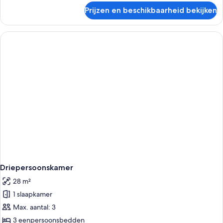
over
Prijzen en beschikbaarheid bekijken
Eenpersoonskamer
Driepersoonskamer
28 m²
1 slaapkamer
Max. aantal: 3
3 eenpersoonsbedden