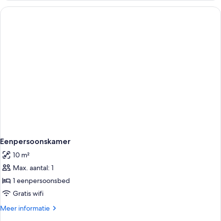
Eenpersoonskamer
10 m²
Max. aantal: 1
1 eenpersoonsbed
Gratis wifi
Meer
Meer informatie
details