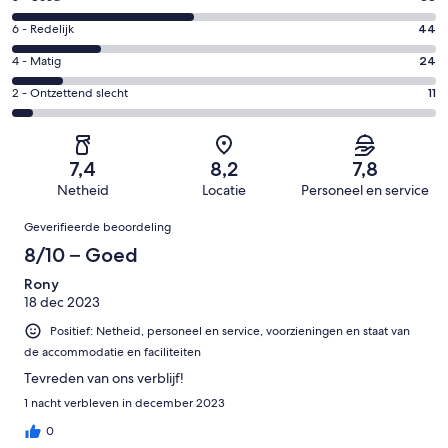
-
8
Uitstekend.
Gastenscore:
6 - Redelijk
44
-
38
6
Goed.
Gastenscore:
4 - Matig
24
van
-
88
4
205
Redelijk.
Gastenscore:
2 - Ontzettend slecht
11
van
-
beoordelingen
44
2
205
Matig.
van
-
beoordelingen
24
205
Ontzettend
van
7,4
8,2
7,8
beoordelingen
slecht.
205
Netheid
Locatie
Personeel en service
11
beoordelingen
Beoordelingen
van
Geverifieerde beoordeling
205
8/10 – Goed
beoordelingen
Rony
18 dec 2023
Positief: Netheid, personeel en service, voorzieningen en staat van
de accommodatie en faciliteiten
Tevreden van ons verblijf!
1 nacht verbleven in december 2023
0