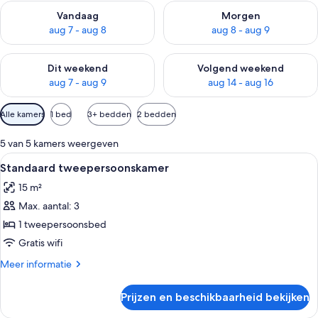
De beschikbaarheid controleren voor vanavond aug 7 - aug 8
De beschikbaarheid controler
Vandaag
Morgen
aug 7 - aug 8
aug 8 - aug 9
De beschikbaarheid controleren voor dit weekend aug 7 - aug
De beschikbaarheid controler
Dit weekend
Volgend weekend
aug 7 - aug 9
aug 14 - aug 16
Beschikbare
Alle kamers
1 bed
3+ bedden
2 bedden
filters
voor
5 van 5 kamers weergeven
kamers
Alle
Een hotelkamer met een bed, een schi
1
Standaard tweepersoonskamer
foto's
15 m²
voor
Max. aantal: 3
Standaard
tweepersoonskamer
1 tweepersoonsbed
laden
Gratis wifi
Meer
Meer informatie
details
over
Prijzen en beschikbaarheid bekijken
Standaard
tweepersoonskamer