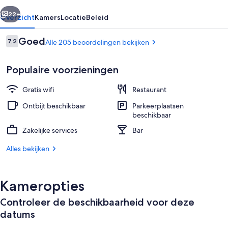
rige
Volgende
22+
Overzicht
Kamers
Locatie
Beleid
Beoordelingen
Goed
7,2
Alle 205 beoordelingen bekijken
7,2 op 10 –
Populaire voorzieningen
Gratis wifi
Restaurant
Ontbijt beschikbaar
Parkeerplaatsen
beschikbaar
Voorkant accommodatie - avond/nac
Zakelijke services
Bar
Alles bekijken
Kameropties
Controleer de beschikbaarheid voor deze
datums