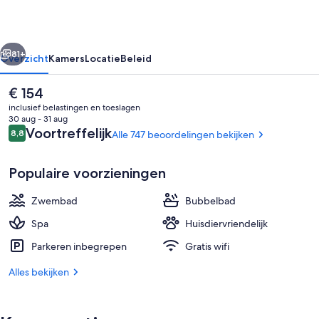
Maastricht
rige
Volgende
81+
Overzicht
Kamers
Locatie
Beleid
De
€ 154
huidige
inclusief belastingen en toeslagen
prijs
30 aug - 31 aug
is
Beoordelingen
Voortreffelijk
8,8
Alle 747 beoordelingen bekijken
8,8 op 10 –
€ 154
Populaire voorzieningen
Zwembad
Bubbelbad
Bar (ter plaatse)
Spa
Huisdiervriendelijk
Parkeren inbegrepen
Gratis wifi
Alles bekijken