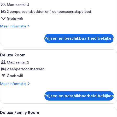
(Deluxe)
Max. aantal: 4
laden
2 eenpersoonsbedden en 1 eenpersoons stapelbed
Gratis wifi
Meer
Meer informatie
details
over
Prijzen en beschikbaarheid bekijken
Familiekamer
(Deluxe)
Alle
Luxe beddengoed, donzen dekbedden, 
5
Deluxe Room
foto's
Max. aantal: 2
voor
2 eenpersoonsbedden
Deluxe
Room
Gratis wifi
laden
Meer
Meer informatie
details
over
Prijzen en beschikbaarheid bekijken
Deluxe
Room
Alle
Een hotelkamer met een bed, een burea
5
Deluxe Family Room
foto's