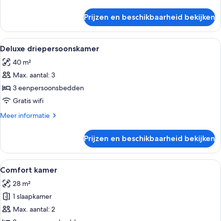
laden
details
over
Prijzen en beschikbaarheid bekijken
Deluxe
King
Room
Alle
Een hotelkamer met twee bedden, een
4
Deluxe driepersoonskamer
foto's
40 m²
voor
Max. aantal: 3
Deluxe
driepersoonskamer
3 eenpersoonsbedden
laden
Gratis wifi
Meer
Meer informatie
details
over
Prijzen en beschikbaarheid bekijken
Deluxe
driepersoonskamer
Alle
Een moderne hotelkamer met een groot
6
Comfort kamer
foto's
28 m²
voor
1 slaapkamer
Comfort
kamer
Max. aantal: 2