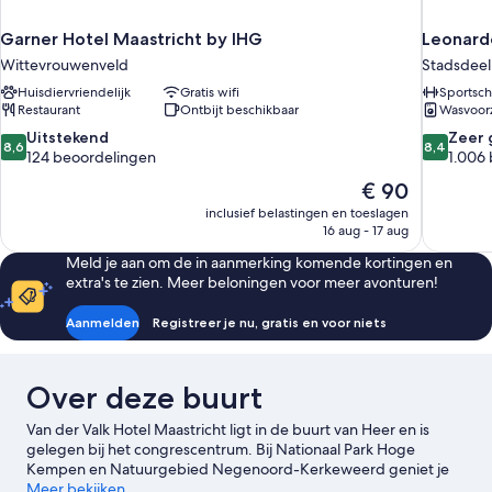
Garner Hotel Maastricht by IHG
Leonardo
Wittevrouwenveld
Stadsdeel
Huisdiervriendelijk
Gratis wifi
Sportsch
Restaurant
Ontbijt beschikbaar
Wasvoor
8.6
8.4
Uitstekend
Zeer 
8,6
8,4
van
van
124 beoordelingen
1.006
10,
10,
De
€ 90
Uitstekend,
Zeer
prijs
inclusief belastingen en toeslagen
124
goed,
is
16 aug - 17 aug
beoordelingen
1.006
€ 90
beoordel
Meld je aan om de in aanmerking komende kortingen en
extra's te zien. Meer beloningen voor meer avonturen!
Aanmelden
Registreer je nu, gratis en voor niets
Over deze buurt
Van der Valk Hotel Maastricht ligt in de buurt van Heer en is
gelegen bij het congrescentrum. Bij Nationaal Park Hoge
Kempen en Natuurgebied Negenoord-Kerkeweerd geniet je
van het natuurschoon van de omgeving, terwijl Vrijthof en
Meer bekijken