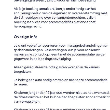
beveiligingssysteem, EHBO-doos en raambeveiliging
Als je je boeking annuleert, ben je onderhevig aan het
annuleringsbeleid van de eigenaar. In overeenstemming met
de EU-regelgeving over consumentenrechten, vallen
boekingsservices voor accommodaties niet onder het
herroepingsrecht.
Overige info
Je dient vooraf te reserveren voor massagebehandelingen en
spabehandelingen. Reserveringen kun je voor aankomst
maken als je contact opneemt met de accommodatie via de
gegevens in de boekingsbevestiging.
Alleen geregistreerde hotelgasten worden in de kamers
toegelaten.
Je hebt geen auto nodig om van en naar deze accommodatie
te reizen.
Kinderen jonger dan 15 jaar oud worden niet tot het zwembad,
de fitnessruimte en het bubbelbad toegelaten zonder toezicht
van volwassenen.
Kinderen jonger dan 15 jaar oud worden zonder toezicht van