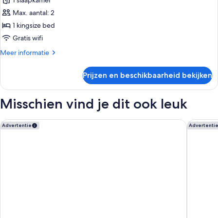
tweepersoonskamer
1 slaapkamer
laden
Max. aantal: 2
1 kingsize bed
Gratis wifi
Meer
Meer informatie
details
over
Prijzen en beschikbaarheid bekijken
Deluxe
tweepersoonskamer
Misschien vind je dit ook leuk
Garner Hotel Maastricht by IHG
Leonardo
Advertentie
Advertenti