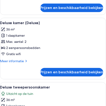
details
over
Prijzen en beschikbaarheid bekijken
Comfort
Twin
kamer
Alle
Een moderne hotelkamer met een groot
4
(Plus)
Deluxe kamer (Deluxe)
foto's
36 m²
voor
1 slaapkamer
Deluxe
kamer
Max. aantal: 2
(Deluxe)
2 eenpersoonsbedden
laden
Gratis wifi
Meer
Meer informatie
details
over
Prijzen en beschikbaarheid bekijken
Deluxe
kamer
(Deluxe)
Alle
Een moderne hotelkamer met een groot
8
Deluxe tweepersoonskamer
foto's
Uitzicht op de tuin
voor
36 m²
Deluxe