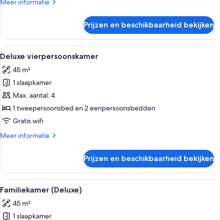
Meer
Meer informatie
details
over
Prijzen en beschikbaarheid bekijken
Suite
Maastricht
Alle
Een hotelkamer met twee bedden, een 
6
Deluxe vierpersoonskamer
foto's
45 m²
voor
1 slaapkamer
Deluxe
vierpersoonskamer
Max. aantal: 4
laden
1 tweepersoonsbed en 2 eenpersoonsbedden
Gratis wifi
Meer
Meer informatie
details
over
Prijzen en beschikbaarheid bekijken
Deluxe
vierpersoonskamer
Alle
Familiekamer (Deluxe) | Luxe beddeng
5
Familiekamer (Deluxe)
foto's
45 m²
voor
1 slaapkamer
Familiekamer