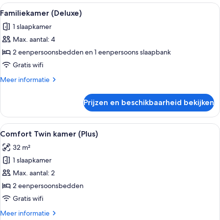
Alle
Een moderne hotelkamer met een groo
4
Familiekamer (Deluxe)
foto's
1 slaapkamer
voor
Max. aantal: 4
Familiekamer
(Deluxe)
2 eenpersoonsbedden en 1 eenpersoons slaapbank
laden
Gratis wifi
Meer
Meer informatie
details
over
Prijzen en beschikbaarheid bekijken
Familiekamer
(Deluxe)
Alle
Een moderne hotelkamer met een groo
4
Comfort Twin kamer (Plus)
foto's
32 m²
voor
1 slaapkamer
Comfort
Twin
Max. aantal: 2
kamer
2 eenpersoonsbedden
(Plus)
Gratis wifi
laden
Meer
Meer informatie