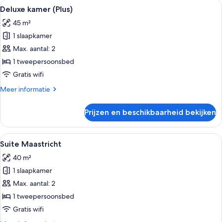
Alle
Een moderne hotelkamer met een bed,
6
Deluxe kamer (Plus)
foto's
45 m²
voor
1 slaapkamer
Deluxe
kamer
Max. aantal: 2
(Plus)
1 tweepersoonsbed
laden
Gratis wifi
Meer
Meer informatie
details
over
Prijzen en beschikbaarheid bekijken
Deluxe
kamer
(Plus)
Alle
Suite Maastricht | Luxe beddengoed, 
5
Suite Maastricht
foto's
40 m²
voor
1 slaapkamer
Suite
Maastricht
Max. aantal: 2
laden
1 tweepersoonsbed
Gratis wifi