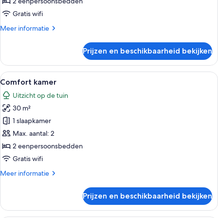
laden
2 eenpersoonsbedden
Gratis wifi
Meer
Meer informatie
details
over
Prijzen en beschikbaarheid bekijken
Comfort
kamer
Alle
Een moderne hotelkamer met een groo
6
Comfort kamer
foto's
Uitzicht op de tuin
voor
30 m²
Comfort
kamer
1 slaapkamer
laden
Max. aantal: 2
2 eenpersoonsbedden
Gratis wifi
Meer
Meer informatie
details
over
Prijzen en beschikbaarheid bekijken
Comfort
kamer