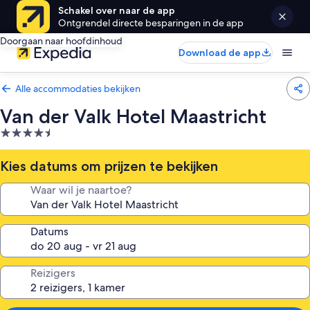
Schakel over naar de app
Ontgrendel directe besparingen in de app
Doorgaan naar hoofdinhoud
Download de app
Alle accommodaties bekijken
Van der Valk Hotel Maastricht
4.5-
sterrenaccommodatie
Kies datums om prijzen te bekijken
Waar wil je naartoe?
Datums
Reizigers