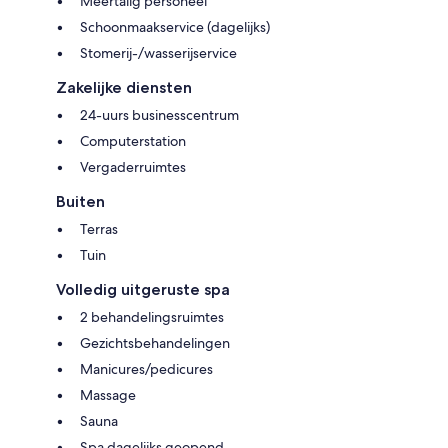
Meertalig personeel
Schoonmaakservice (dagelijks)
Stomerij-/wasserijservice
Zakelijke diensten
24-uurs businesscentrum
Computerstation
Vergaderruimtes
Buiten
Terras
Tuin
Volledig uitgeruste spa
2 behandelingsruimtes
Gezichtsbehandelingen
Manicures/pedicures
Massage
Sauna
Spa dagelijks geopend