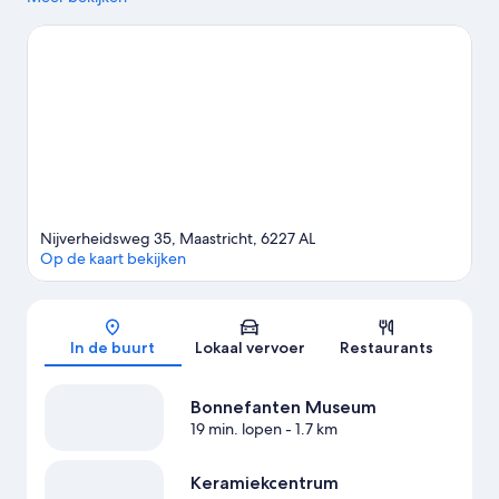
Bonnefanten Museum hier twee van de culturele hoogtepunten
zijn. Keramiekcentrum en Natuurhistorisch Museum zijn ook
zeker het bezoeken waard. Ontdek de wateractiviteiten in de
omgeving. Er zijn namelijk tal van faciliteiten in de buurt,
bijvoorbeeld voor waterskiën en windsurfen. Je kunt ook de
natuur in trekken en mountainbiken en wandel- en fietsroutes
afleggen.
Bekijk onze reisgids voor Maastricht
Nijverheidsweg 35, Maastricht, 6227 AL
Op de kaart bekijken
Kaart
In de buurt
Lokaal vervoer
Restaurants
Bonnefanten Museum
19 min. lopen
- 1.7 km
Keramiekcentrum