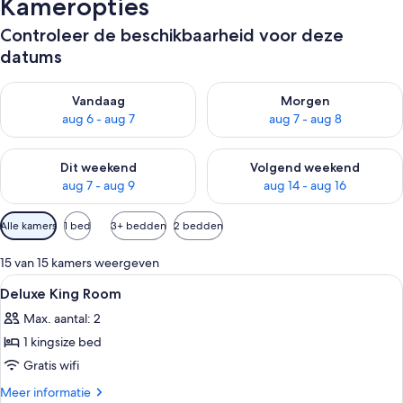
Kameropties
Controleer de beschikbaarheid voor deze
datums
De beschikbaarheid controleren voor vanavond aug 6 - aug 7
De beschikbaarheid controler
Vandaag
Morgen
aug 6 - aug 7
aug 7 - aug 8
De beschikbaarheid controleren voor dit weekend aug 7 - aug
De beschikbaarheid controler
Dit weekend
Volgend weekend
aug 7 - aug 9
aug 14 - aug 16
Beschikbare
Alle kamers
1 bed
3+ bedden
2 bedden
filters
voor
15 van 15 kamers weergeven
kamers
Alle
Luxe beddengoed, donzen dekbedden, 
5
Deluxe King Room
foto's
Max. aantal: 2
voor
1 kingsize bed
Deluxe
King
Gratis wifi
Room
Meer
Meer informatie