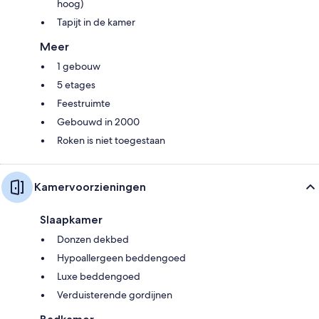
hoog)
Tapijt in de kamer
Meer
1 gebouw
5 etages
Feestruimte
Gebouwd in 2000
Roken is niet toegestaan
Kamervoorzieningen
Slaapkamer
Donzen dekbed
Hypoallergeen beddengoed
Luxe beddengoed
Verduisterende gordijnen