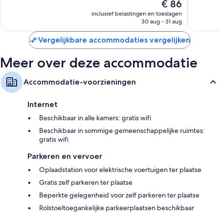
De
€ 86
goed,
goed,
Badkamers met gratis toiletartikelen en haardrogers
prijs
994
1.001
inclusief belastingen en toeslagen
Flatscreentelevisies van 50 inch met kabelzenders
is
beoordelingen
beoorde
30 aug - 31 aug
€ 86
Waterkokers, dagelijkse schoonmaakservice en bureaus
Vergelijkbare accommodaties vergelijken
Meer over deze accommodatie
Accommodatie-voorzieningen
Internet
Beschikbaar in alle kamers: gratis wifi
Beschikbaar in sommige gemeenschappelijke ruimtes:
gratis wifi
Parkeren en vervoer
Oplaadstation voor elektrische voertuigen ter plaatse
Gratis zelf parkeren ter plaatse
Beperkte gelegenheid voor zelf parkeren ter plaatse
Rolstoeltoegankelijke parkeerplaatsen beschikbaar