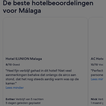
De beste hotelbeoordelingen
voor Málaga
Hotel ILUNION Malaga
AC Hotel M
Hotel ILUNION Malaga
AC Hotel 
8/10
Goed
10/10
Voortr
"Heel fijn verblijf gehad in dit hotel! Niet veel
"Perfecte
aanmerkingen behalve dat onlangs de airco aan
personeel
stond, dat het nog steeds aardig warm was op de
Lees mind
kamer."
Lees minder
Esther
Verblijf van 5 nachten
Nick
Verbli
5 dagen geleden geplaatst
1 maand ge