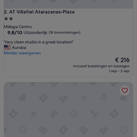
AT Villafiel Atarazanas-Plaza
2. AT Villafiel Atarazanas-Plaza
2.0-
sterrenaccommodatie
Málaga Centro
9.8
9,8/10
Uitzonderlijk
(18 beoordelingen)
van
'
'Very clean studio in a great location!'
10,
V
Auroba
Uitzonderlijk,
e
Minder weergeven
(18
r
De
€ 216
beoordelingen)
y
prijs
inclusief belastingen en toeslagen
c
is
1 sep - 2 sep
l
€ 216
e
La Maison del Mar: 1º4 Deluxe Room with Terrace/Bathroom
a
n
s
t
u
d
i
o
i
n