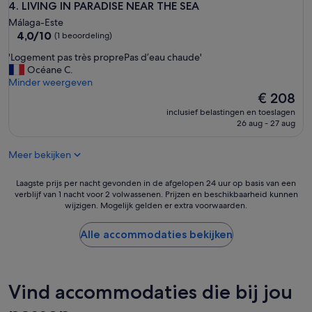
LIVING IN PARADISE NEAR THE SEA
4. LIVING IN PARADISE NEAR THE SEA
Málaga-Este
4.0
4,0/10
(1 beoordeling)
van
'
'Logement pas très proprePas d’eau chaude'
10,
L
Océane C.
(1
o
Minder weergeven
beoordeling)
g
De
€ 208
e
prijs
inclusief belastingen en toeslagen
m
is
26 aug - 27 aug
e
€ 208
n
Meer bekijken
t
p
a
Laagste
Laagste prijs per nacht gevonden in de afgelopen 24 uur op basis van een
s
verblijf van 1 nacht voor 2 volwassenen. Prijzen en beschikbaarheid kunnen
prijs
wijzigen. Mogelijk gelden er extra voorwaarden.
t
per
r
nacht
è
gevonden
Alle accommodaties bekijken
s
in
p
de
r
afgelopen
o
24
Vind accommodaties die bij jou
p
uur
r
op