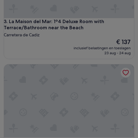
a
g
r
e
La Maison del Mar: 1º4 Deluxe Room with Terrace/Bathroom
3. La Maison del Mar: 1º4 Deluxe Room with
a
Terrace/Bathroom near the Beach
t
Carretera de Cadiz
l
De
€ 137
o
prijs
c
inclusief belastingen en toeslagen
is
23 aug - 24 aug
a
€ 137
t
i
LIVING IN PARADISE NEAR THE SEA
o
n
!
'