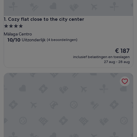
Cozy flat close to the city center
1. Cozy flat close to the city center
4.0-
sterrenaccommodatie
Málaga Centro
10.0
10/10
Uitzonderlijk
(4 beoordelingen)
van
De
€ 187
10,
prijs
Uitzonderlijk,
inclusief belastingen en toeslagen
is
(4
27 aug - 28 aug
€ 187
beoordelingen)
AT Villafiel Atarazanas-Plaza