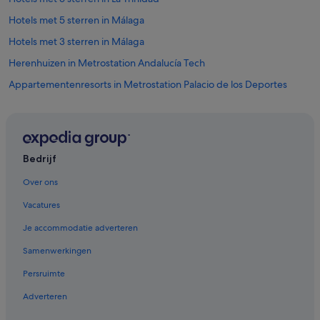
Hotels met 5 sterren in Málaga
Hotels met 3 sterren in Málaga
Herenhuizen in Metrostation Andalucía Tech
Appartementenresorts in Metrostation Palacio de los Deportes
Kastelen in Málaga
Pensions in Málaga
Chalets in Málaga
Bedrijf
Campings en stacaravans in Málaga
Over ons
Cottages in Málaga
Vacatures
Flats in Málaga
Je accommodatie adverteren
B&B in Málaga
Samenwerkingen
Villa's in Málaga
Persruimte
Pensions in Málaga
Adverteren
Appartementen in Málaga
Blokhutten in Málaga