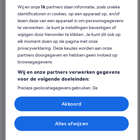
Campings en stacaravans in Provincie Málaga
Cookies
Wij en onze
16
partners slaan informatie, zoals unieke
Vakantieparken in Provincie Málaga
Gebruiksvoorwaarden
identificatoren in cookies, op een apparaat op, en/of
Hotelresorts in Provincie Málaga
lezen deze van een apparaat in om persoonsgegevens
Juridische informatie/Contact
te verwerken. Je kunt je instellingen bevestigen of
Historische in Historisch Centrum van Málaga
Inhoudsrichtlijnen en inhoud rapporteren
wijzigen door hieronder te klikken. Je kunt dit ook op
Hotels met uitzicht op zee in Historisch Centrum van Málaga
elk moment doen op de pagina met onze
Hulp
Hotels met gratis ontbijt in Málaga Centro
privacyverklaring. Deze keuzes worden aan onze
partners doorgegeven en hebben geen invloed op
Hotels met uitzicht op zee in Málaga
Contact
browsegegevens.
Hotels met sauna in Málaga
Je boeking wijzigen of annuleren
Wij en onze partners verwerken gegevens
Hotels voor shoppers in Málaga
Restitutieproces en tijdsbestek
voor de volgende doeleinden:
Spa in Málaga
Boek een vlucht met airlinetegoed
Precieze geolocatiegegevens gebruiken. De
apparaatkenmerken actief scannen ter identificatie.
Hotels met waterpark in Málaga
Internationale reisdocumenten
Informatie op een apparaat opslaan en/of openen.
Hotels met casino in Málaga
Akkoord
Gepersonaliseerde advertenties en content, advertentie-
en contentmetingen, doelgroepenonderzoek en
Familie in Málaga
ontwikkeling van diensten.
Partnerlijst (derden)
Budget in Málaga
Alles afwijzen
© 2026 Expedia, Inc. - een bedrijf van Expedia Group. Alle rechten
voorbehouden. Expedia en het Expedia-logo zijn handelsmerken of
Hotels met wifi in Málaga
geregistreerde handelsmerken van Expedia, Inc.