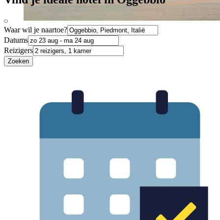
Waar wil je naartoe?
Datums
Reizigers
Zoeken