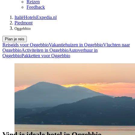
Reizen
Feedback
Italië
Hotels
Expedia.nl
Piedmont
Oggebbio
Plan je reis
Reisgids voor Oggebbio
Vakantiehuizen in Oggebbio
Vluchten naar
Oggebbio
Activiteiten in Oggebbio
Autoverhuur in
Oggebbio
Pakketten voor Oggebbio
Vind je ideale hotel in Oggebbio