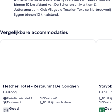
binnen 10 km afstand van De Schorren en Maritiem &
Juttersmuseum. Ook Vliegveld Texel en Texelse Bierbrouwerij
liggen binnen 10 km afstand.
Vergelijkbare accommodaties
Fletcher Hotel - Restaurant De Cooghen
Stayokay
Fletcher
Stayoka
Fletcher Hotel - Restaurant De Cooghen
Stayok
Hotel
Texel-
De Koog
Den Bu
-
Hostel
Huisdiervriendelijk
Gratis wifi
Ontbij
Restaurant
Den
Restaurant
Ontbijt beschikbaar
Gratis 
De
Burg
Cooghen
7.4
8.2
Goed
Zee
7,4
8,2