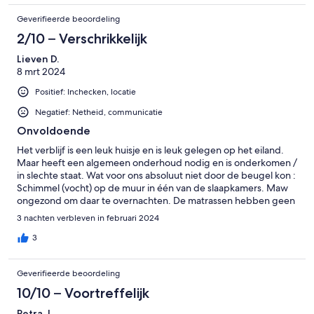
Geverifieerde beoordeling
2/10 – Verschrikkelijk
Lieven D.
8 mrt 2024
Positief: Inchecken, locatie
Negatief: Netheid, communicatie
Onvoldoende
Het verblijf is een leuk huisje en is leuk gelegen op het eiland.
Maar heeft een algemeen onderhoud nodig en is onderkomen /
in slechte staat. Wat voor ons absoluut niet door de beugel kon :
Schimmel (vocht) op de muur in één van de slaapkamers. Maw
ongezond om daar te overnachten. De matrassen hebben geen
beschermhoes. (Ik heb het niet over een hoeslaken). Als je een
3 nachten verbleven in februari 2024
pand verhuurd dan zorg je ook voor beschermhoezen voor de
matrassen die je na elk bezoek wast zodat de matrassen netjes
3
blijven. Ook de matrassen zijn zeer onverzorgd en eigenlijk te
vuil / onhygiënisch om te verblijven. Jammer want verder wel
Geverifieerde beoordeling
een leuk huisje. Ik zou er wel niet meer opnieuw willen verblijven
om deze reden.
10/10 – Voortreffelijk
Petra J.