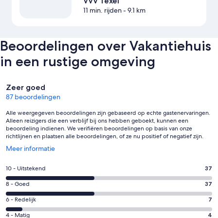
VVV Texel
11 min. rijden
- 9.1 km
Beoordelingen over Vakantiehuis
in een rustige omgeving
Beoordelingen
Zeer goed
87 beoordelingen
Alle weergegeven beoordelingen zijn gebaseerd op echte gastenervaringen.
Alleen reizigers die een verblijf bij ons hebben geboekt, kunnen een
beoordeling indienen. We verifiëren beoordelingen op basis van onze
richtlijnen en plaatsen alle beoordelingen, of ze nu positief of negatief zijn.
Opent
Meer informatie
in
een
Gastenscore:
10 - Uitstekend
37
nieuw
10
venster
Gastenscore:
8 - Goed
37
-
8
Uitstekend.
Gastenscore:
6 - Redelijk
7
-
37
6
Goed.
Gastenscore:
4 - Matig
4