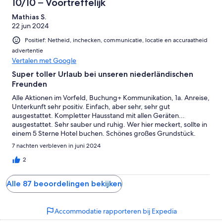
10/10 – Voortreffelijk
Mathias S.
22 jun 2024
Positief: Netheid, inchecken, communicatie, locatie en accuraatheid
advertentie
Vertalen met Google
Super toller Urlaub bei unseren niederländischen
Freunden
Alle Aktionen im Vorfeld, Buchung+ Kommunikation, 1a. Anreise,
Unterkunft sehr positiv. Einfach, aber sehr, sehr gut
ausgestattet. Kompletter Hausstand mit allen Geräten...
ausgestattet. Sehr sauber und ruhig. Wer hier meckert, sollte in
einem 5 Sterne Hotel buchen. Schönes großes Grundstück.
Ideal für Urlaub mit Hund. Wir waren rundum zufrieden und
7 nachten verbleven in juni 2024
würden es jeder Zeit wieder buchen.
2
Alle 87 beoordelingen bekijken
Accommodatie rapporteren bij Expedia