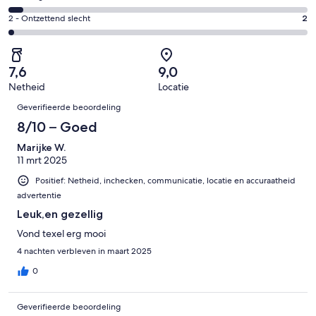
van
-
37
4
87
Redelijk.
Gastenscore:
2 - Ontzettend slecht
2
van
-
beoordelingen
7
2
87
Matig.
van
-
beoordelingen
4
87
Ontzettend
van
7,6
9,0
beoordelingen
slecht.
87
Netheid
Locatie
2
Beoordelingen
beoordelingen
van
Geverifieerde beoordeling
87
8/10 – Goed
beoordelingen
Marijke W.
11 mrt 2025
Positief: Netheid, inchecken, communicatie, locatie en accuraatheid
advertentie
Leuk,en gezellig
Vond texel erg mooi
4 nachten verbleven in maart 2025
0
Geverifieerde beoordeling