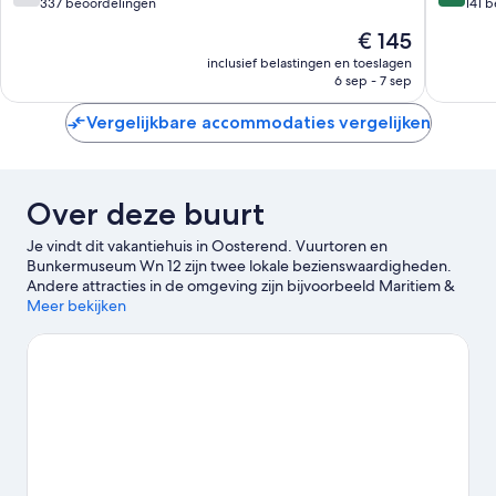
De
van
van
337 beoordelingen
141 
Koog
10,
10,
De
€ 145
Goed,
Zeer
prijs
337
goed,
inclusief belastingen en toeslagen
is
6 sep - 7 sep
beoordelingen
141
€ 145
beoorde
Vergelijkbare accommodaties vergelijken
Over deze buurt
Je vindt dit vakantiehuis in Oosterend. Vuurtoren en
Bunkermuseum Wn 12 zijn twee lokale bezienswaardigheden.
Andere attracties in de omgeving zijn bijvoorbeeld Maritiem &
Juttersmuseum en Surfschool Foamball. Marinemuseum en
Meer bekijken
Landgoed Hoenderdaell zijn ook zeker het bezoeken waard.
Bekijk onze reisgids voor Oosterend
Meer vakantiehuizen in Oosterend