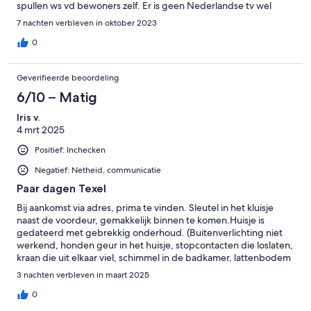
spullen ws vd bewoners zelf. Er is geen Nederlandse tv wel
Netflix. De bedden liggen prima. De buitenkant is slecht
7 nachten verbleven in oktober 2023
onderhouden de regen kwam onder de voordeur door. Het is er
heerlijk rustig.
0
Geverifieerde beoordeling
6/10 – Matig
Iris v.
4 mrt 2025
Positief: Inchecken
Negatief: Netheid, communicatie
Paar dagen Texel
Bij aankomst via adres, prima te vinden. Sleutel in het kluisje
naast de voordeur, gemakkelijk binnen te komen.Huisje is
gedateerd met gebrekkig onderhoud. (Buitenverlichting niet
werkend, honden geur in het huisje, stopcontacten die loslaten,
kraan die uit elkaar viel, schimmel in de badkamer, lattenbodem
die kapot is etc) ook waren de 2 persoons bedden/matrassen
3 nachten verbleven in maart 2025
erg slecht. Verder ligt alles redelijk in de buurt en is Oosterend
een mooi idyllisch dorpje.
0