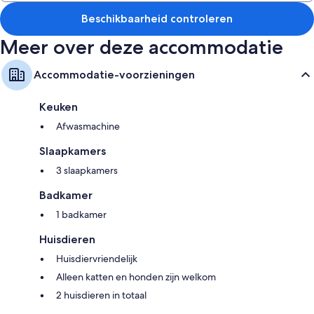
uitgerust met een "twijfelaar" voor 2 personen en een slaapkamer met
een stapelbed voor 2 personen.
Beschikbaarheid controleren
Meer over deze accommodatie
Accommodatie-voorzieningen
Keuken
Afwasmachine
Slaapkamers
3 slaapkamers
Badkamer
1 badkamer
Huisdieren
Huisdiervriendelijk
Alleen katten en honden zijn welkom
2 huisdieren in totaal