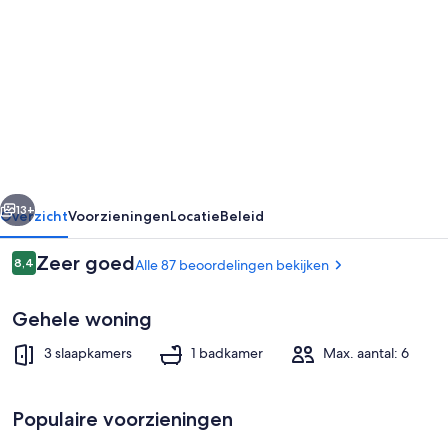
voor
Vakantiehuis
in
een
rustige
omgeving
rige
Volgende
13+
Overzicht
Voorzieningen
Locatie
Beleid
Beoordelingen
Zeer goed
8,4
Alle 87 beoordelingen bekijken
8,4 op 10 –
Gehele woning
3 slaapkamers
1 badkamer
Max. aantal: 6
Populaire voorzieningen
Terras