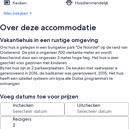
Keuken
Huisdiervriendelijk
Alles bekijken
Over deze accommodatie
Vakantiehuis in een rustige omgeving
Ons huis is gelegen in een bungalow park "De Noordel" op de rand van
Oosterend. De plot is ongeveer 700 vierkante meter en wordt
beschermd door een ongeveer 3 meter hoge heg. Het huis is zeer
geschikt voor gezinnen met kinderen.
Bij het huis zijn er 2 parkeerplaatsen. De keuken met vaatwasser is
gerenoveerd in 2016, de badkamer was gerenoveerd, 2015. Het huis
heeft een satelliet systeem om bijna alle Duitse programma's te
ontvangen.
In Oosterend is een kleine supermarkt, een slager en een wijn en sterke
Voeg datums toe voor prijzen
drank handel. Een klein aantal restaurants zijn beschikbaar.
Inchecken
Uitchecken
Er zijn een verscheidenheid aan winkels en restaurants in de
belangrijkste stad van Den Burg (ongeveer 7 km van het huisje).
Reizigers
Het huis heeft drie slaapkamers voor 6 personen. Twee slaapkamers zijn