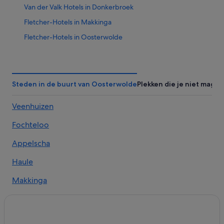
Van der Valk Hotels in Donkerbroek
Fletcher-Hotels in Makkinga
Fletcher-Hotels in Oosterwolde
Van der Valk Hotels in Oosterwolde
Best Western-hotels in Oosterwolde
Hotels in Ravenswoud
Steden in de buurt van Oosterwolde
Plekken die je niet mag m
Hotels in de buurt van Duinenzathe
Veenhuizen
Hotels in Waskemeer
Fochteloo
Hotels in Oosterwolde
Hotels in Donkerbroek
Appelscha
Hotels in Haule
Haule
Hotels in Nijeberkoop
Makkinga
Hotels in de buurt van Golfclub de Hildenberg
Donkerbroek
Hotels in Elsloo
Langedijke
Hotels in Makkinga