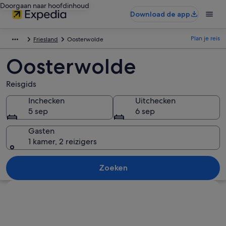
Doorgaan naar hoofdinhoud
Download de app
Plan je reis
Friesland
Oosterwolde
Oosterwolde
Reisgids
Inchecken
Uitchecken
5 sep
6 sep
Gasten
1 kamer, 2 reizigers
Zoeken
Kaart verkennen