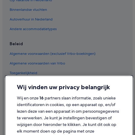
Pensions in Haulerwijk
Binnenlandse vluchten
Particuliere vakantiehuizen in Wijnjewoude
Autoverhuur in Nederland
Hostels in Wijnjewoude
Andere accommodatietypes
Vakantieparken in Wijnjewoude
B&B in Wijnjewoude
Beleid
Landhuizen in Ravenswoud
Algemene voorwaarden (exclusief Vrbo-boekingen)
Particuliere vakantiehuizen in Ravenswoud
Algemene voorwaarden van Vrbo
Particuliere vakantiehuizen in Haule
Toegankelijkheid
Particuliere vakantiehuizen in Nijeberkoop
Privacy
Hotels met 3 sterren in Makkinga
Wij vinden uw privacy belangrijk
Cookies
Hotels met 5 sterren in Wijnjewoude
Wij en onze
16
partners slaan informatie, zoals unieke
Hotels met 4 sterren in Oosterwolde
Gebruiksvoorwaarden
identificatoren in cookies, op een apparaat op, en/of
Hotels met 4 sterren in Ravenswoud
lezen deze van een apparaat in om persoonsgegevens
Juridische informatie/Contact
te verwerken. Je kunt je instellingen bevestigen of
Hotels met 5 sterren in Appelscha
Inhoudsrichtlijnen en inhoud rapporteren
wijzigen door hieronder te klikken. Je kunt dit ook op
Hotels met 3 sterren in Appelscha
elk moment doen op de pagina met onze