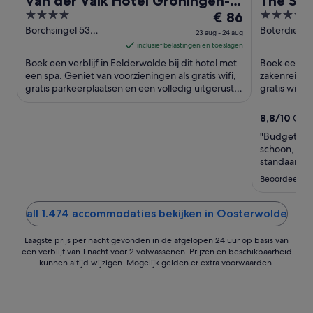
Van der Valk Hotel Groningen-
The Soc
4
De
3.5
Hoogkerk
€ 86
out
prijs
out
Borchsingel 53
Boterdiep 9
23 aug - 24 aug
Eelderwolde
Groningen
of
is
of
inclusief belastingen en toeslagen
5
€ 86
5
Boek een verblijf in Eelderwolde bij dit hotel met
Boek een ver
per
een spa. Geniet van voorzieningen als gratis wifi,
zakenreizige
gratis parkeerplaatsen en een volledig uitgeruste
nacht
gratis wifi,
spa. ...
buurt vind je
van
23
8,8
/
10
Gewe
aug
"Budget hot
tot
schoon, sle
24
standaard o
vloerbedekk
aug
Beoordeeld o
all 1.474 accommodaties bekijken in Oosterwolde
Laagste prijs per nacht gevonden in de afgelopen 24 uur op basis van
een verblijf van 1 nacht voor 2 volwassenen. Prijzen en beschikbaarheid
kunnen altijd wijzigen. Mogelijk gelden er extra voorwaarden.