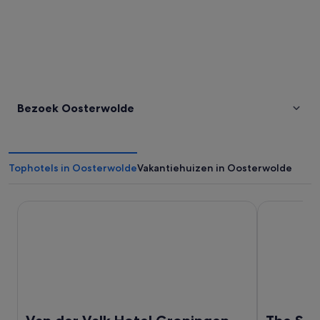
Bezoek Oosterwolde
Tophotels in Oosterwolde
Vakantiehuizen in Oosterwolde
Van der Valk Hotel Groningen-Hoogkerk
The Social 