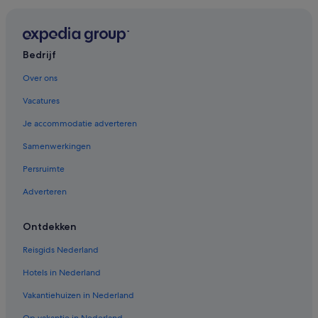
Vakantieparken in Makkinga
B&B in Makkinga
Campings en stacaravans in Langedijke
Bedrijf
Appartementen in Elsloo
Over ons
Particuliere vakantiehuizen in Elsloo
Vacatures
B&B in Waskemeer
Je accommodatie adverteren
Cottages in Oosterwolde
Samenwerkingen
Hostels in Oosterwolde
Persruimte
Vakantieparken in Oosterwolde
Adverteren
Chalets in Oosterwolde
Villa's in Oosterwolde
Ontdekken
Particuliere vakantiehuizen in Oosterwolde
Reisgids Nederland
B&B in Donkerbroek
Hotels in Nederland
Campings en stacaravans in Donkerbroek
Vakantiehuizen in Nederland
Particuliere vakantiehuizen in Donkerbroek
Op vakantie in Nederland