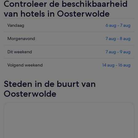
Controleer de beschikbaarheid
van hotels in Oosterwolde
Prijzen
Vandaag
6 aug - 7 aug
in
Oosterwolde
Prijzen
Morgenavond
7 aug - 8 aug
voor
in
vanavond,
Oosterwolde
Prijzen
Dit weekend
7 aug - 9 aug
6
voor
in
aug
morgenavond,
Oosterwolde
Prijzen
Volgend weekend
14 aug - 16 aug
-
7
voor
in
7
aug
dit
Oosterwolde
Steden in de buurt van
aug,
-
weekend,
voor
bekijken
8
7
volgend
Oosterwolde
aug,
aug
weekend,
bekijken
-
14
9
aug
aug,
-
bekijken
16
aug,
bekijken