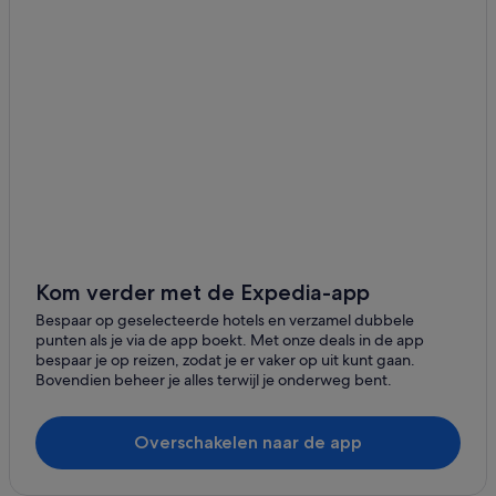
Hotels in de buurt van Nationaal Park Drents-Friese
Haulerwijk
Wold
Hotels in Appelscha
Particuliere vakantiehuizen in Fochteloo
Agriturismos in Appelscha
Herbergen in Appelscha
Appartementen in Appelscha
Chalets in Appelscha
Woonboten in Appelscha
Kom verder met de Expedia-app
Cottages in Appelscha
Bespaar op geselecteerde hotels en verzamel dubbele
Villa's in Appelscha
punten als je via de app boekt. Met onze deals in de app
bespaar je op reizen, zodat je er vaker op uit kunt gaan.
Particuliere vakantiehuizen in Appelscha
Bovendien beheer je alles terwijl je onderweg bent.
Campings en stacaravans in Appelscha
Particuliere vakantiehuizen in Makkinga
Overschakelen naar de app
Campings en stacaravans in Makkinga