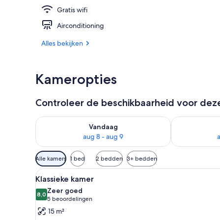
Gratis wifi
Restaurant
Airconditioning
Alles bekijken
Kameropties
Controleer de beschikbaarheid voor de
De beschikbaarheid controleren voor vanavond aug 
De beschikbaa
Vandaag
aug 8 - aug 9
Beschikbare
Alle kamers
1 bed
2 bedden
3+ bedden
filters
Alle
Een hotelkamer met een groot
voor
5
Klassieke kamer
foto's
kamers
Zeer goed
voor
8,0
8,0 van 10
(5
5 beoordelingen
Klassieke
beoordelingen)
15 m²
kamer