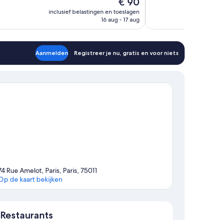
De
€ 90
Zeer
prijs
inclusief belastingen en toeslagen
goed,
is
16 aug - 17 aug
gen
1.680
€ 90
beoordelingen
Aanmelden
Registreer je nu, gratis en voor niets
74 Rue Amelot, Paris, Paris, 75011
Op de kaart bekijken
Kaart
Restaurants