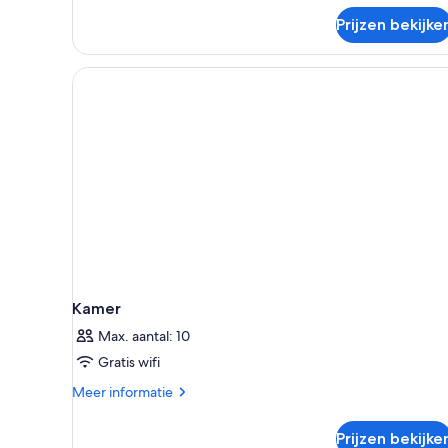
over
Prijzen bekijke
Executive
kamer
Kamer
Max. aantal: 10
Gratis wifi
Meer
Meer informatie
details
over
Prijzen bekijke
Kamer