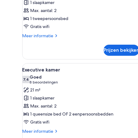
1 slaapkamer
laden
Max. aantal: 2
1 tweepersoonsbed
Gratis wifi
Meer
Meer informatie
details
over
Prijzen bekijke
Klassieke
kamer
Alle
Hotelkamer met een groot bed,
6
Executive kamer
foto's
Goed
voor
7,4
7,4 van 10
(8
8 beoordelingen
Executive
beoordelingen)
21 m²
kamer
1 slaapkamer
laden
Max. aantal: 2
1 queensize bed OF 2 eenpersoonsbedden
Gratis wifi
Meer
Meer informatie
details