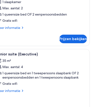
1 slaapkamer
aden
Max. aantal: 2
1 queensize bed OF 2 eenpersoonsbedden
Gratis wifi
er
er informatie
tails
er
Prijzen bekijken
perior
mer
dijnen.
au, een stoel en een lamp.
le
Een hotelkamer met een groot bed, nachtkastj
5
nior suite (Executive)
oto's
35 m²
oor
Max. aantal: 4
unior
uite
1 queensize bed en 1 tweepersoons slaapbank OF 2
eenpersoonsbedden en 1 tweepersoons slaapbank
Executive)
Gratis wifi
aden
er
er informatie
tails
er
nior