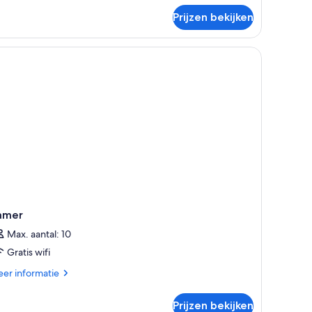
ite
xecutive)
Prijzen bekijken
amer
Max. aantal: 10
Gratis wifi
er
er informatie
tails
er
Prijzen bekijken
mer