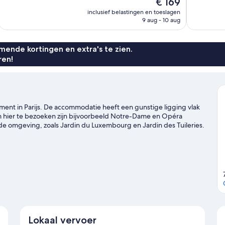
De
€ 169
Uitzonderlijk,
Uitstekend,
prijs
inclusief belastingen en toeslagen
457
1.004
is
9 aug - 10 aug
beoordelingen
beoordelin
€ 169
ende kortingen en extra's te zien.
ren!
sement in Parijs. De accommodatie heeft een gunstige ligging vlak
 hier te bezoeken zijn bijvoorbeeld Notre-Dame en Opéra
n de omgeving, zoals Jardin du Luxembourg en Jardin des Tuileries.
 dan eens wat er bij Accor Arena of Stade de France op het
ij het openbaar vervoer ligt: Metrostation Saint-Sebastien -
ation Filles du Calvaire is het 5 minuten lopen.
Bekijk onze
Lokaal vervoer