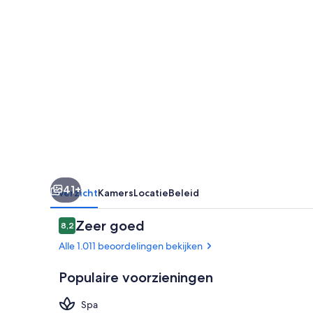
41+
Overzicht
Kamers
Locatie
Beleid
Beoordelingen
Zeer goed
8,2
8,2 op 10 –
Alle 1.011 beoordelingen bekijken
Populaire voorzieningen
Spa