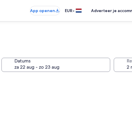
•
App openen
EUR
Adverteer je accom
Datums
Re