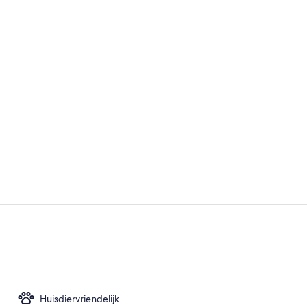
Businesscen
Lichaamsbeh
Huisdiervriendelijk