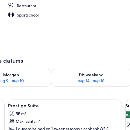
Restaurant
Sportschool
ze datums
8 - aug 9
rheid controleren voor morgen aug 9 - aug 10
De beschikbaarheid controleren voor 
Morgen
Dit weekend
aug 9 - aug 10
aug 14 - aug 16
 bed, twee bedlampen, een kunstwerk boven het bed en een nachtkastje m
Alle
Een hotelkamer met een groot bed, tw
Al
5
Prestige Suite
S
foto's
f
55 m²
voor
v
8,
Max. aantal: 4
Prestige
S
Suite
k
1 queensize bed en 1 tweepersoons slaapbank OF 2