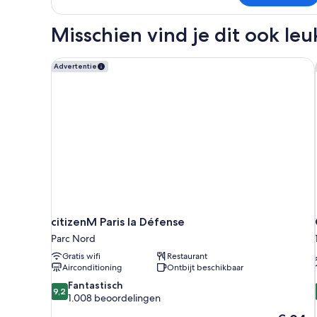
Misschien vind je dit ook leu
citizenM Paris la Défense
Advertentie
citizenM Paris la Défense
Parc Nord
Gratis wifi
Restaurant
Airconditioning
Ontbijt beschikbaar
9.2
Fantastisch
9,2
van
1.008 beoordelingen
10,