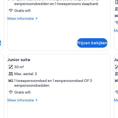
eenpersoonsbedden en 1 tweepersoons slaapbank
laden
l
Gratis wifi
Meer
Meer informatie
details
over
Me
Me
Prestige
de
Suite
ov
n
Prijzen bekijken
Su
ka
 een bureau met stoel, een ronde tafel met vaas en een groot raam met gor
Alle
Een hotelkamer met een bed, een bure
Al
6
Junior suite
Ju
foto's
f
30 m²
voor
v
Max. aantal: 3
Junior
J
suite
s
1 tweepersoonsbed en 1 eenpersoonsbed OF 3
eenpersoonsbedden
laden
(
Gratis wifi
l
Meer
Me
Meer informatie
Me
details
de
over
ov
Junior
Ju