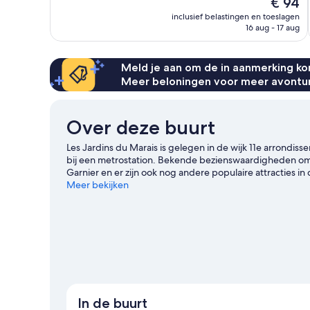
De
€ 94
Fantastisch,
prijs
inclusief belastingen en toeslagen
1.008
is
16 aug - 17 aug
beoordelingen
€ 94
Meld je aan om de in aanmerking kom
Meer beloningen voor meer avontu
Over deze buurt
Les Jardins du Marais is gelegen in de wijk 11e arrondis
bij een metrostation. Bekende bezienswaardigheden om
Garnier en er zijn ook nog andere populaire attracties i
Zin om van een evenement of wedstrijd te genieten? Kijk
Meer bekijken
programma staat. Gasten waarderen hoe dicht dit hotel b
Froissart bevindt zich maar even verderop en naar Metrost
reisgids voor Parijs
In de buurt