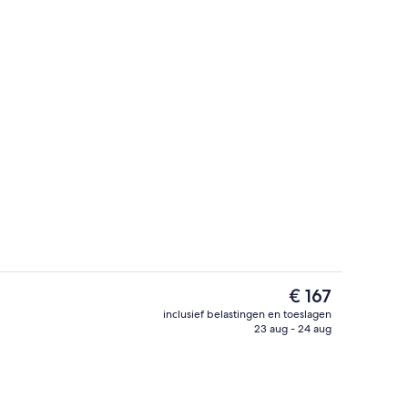
trum
Junior suite (Executive) | Luxe bedde
De
€ 167
huidige
inclusief belastingen en toeslagen
prijs
23 aug - 24 aug
andelingen, body scrubs, gezichtsbehandelingen
Executive kamer | Luxe beddengoed, 
is
€ 167