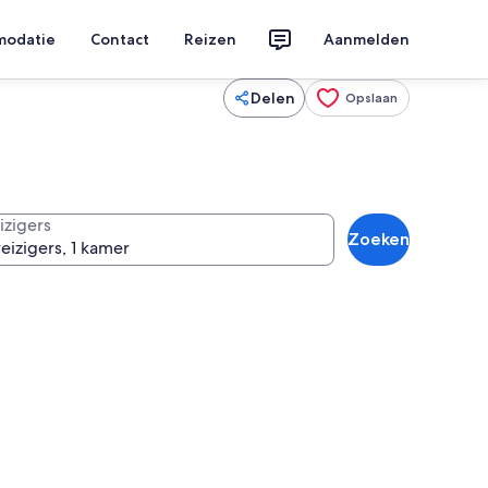
modatie
Contact
Reizen
Aanmelden
Delen
Opslaan
izigers
Zoeken