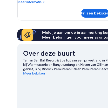
Meer
Meer informatie
details
over
Prijzen bekijke
Suite
(Shanti)
Meld je aan om de in aanmerking kom
Meer beloningen voor meer avontu
Over deze buurt
Taman Sari Bali Resort & Spa ligt aan een privéstrand in 
bij Warmwaterbron Banyuwedang en Haven van Gilimanuk.
geniet, is bij Biorock Pemuteran Bali en Pemuteran Beach
omgeving. Er zijn namelijk tal van faciliteiten in de buur
Meer bekijken
trekken en mountainbiken en wandel- en fietsroutes af