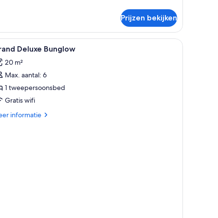
tails
er
Prijzen bekijken
ite,
zicht
le
1 slaapkamer, een minibar, een kluis op de ka
5
in
rand Deluxe Bunglow
oto's
20 m²
oor
Max. aantal: 6
rand
eluxe
1 tweepersoonsbed
unglow
Gratis wifi
aden
er
er informatie
tails
er
and
luxe
nglow