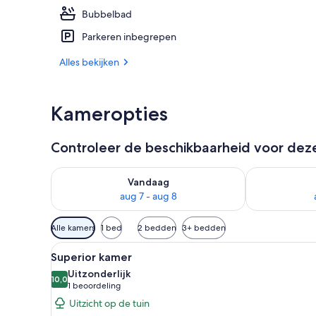
Bubbelbad
Ze serveren e
Parkeren inbegrepen
Alles bekijken
Kameropties
Controleer de beschikbaarheid voor de
De beschikbaarheid controleren voor vanavond aug 
De beschikbaa
Vandaag
aug 7 - aug 8
Beschikbare
Alle kamers
1 bed
2 bedden
3+ bedden
filters
Alle
Een hotelkamer met een bed, 
voor
8
Superior kamer
foto's
kamers
Uitzonderlijk
voor
10,0
10,0 van 10
(1
1 beoordeling
Superior
beoordeling)
Uitzicht op de tuin
kamer