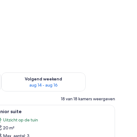
 dit weekend aug 7 - aug 9
De beschikbaarheid controleren voor volgend weekend aug 14
Volgend weekend
aug 14 - aug 16
18 van 18 kamers weergeven
 nachtkastje met een lamp, en een raam met gordijnen.
le
Een slaapkamer met een hemelbed, een houte
6
nior suite
oto's
Uitzicht op de tuin
oor
20 m²
unior
uite
Max. aantal: 3