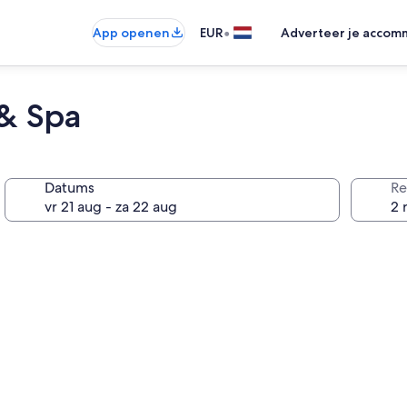
•
App openen
EUR
Adverteer je accom
 & Spa
Datums
Re