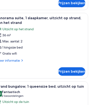
Prijzen bekijken
aapkamers
 door een raam.
r, een bed met wit en roze beddengoed, een nachtkastje met een lamp, een 
le
Een kamer met een blauwe bank, een houten ba
9
norama suite, 1 slaapkamer, uitzicht op strand,
oto's
n het strand
oor
Uitzicht op het strand
anorama
36 m²
ite,
Max. aantal: 2
laapkamer,
1 kingsize bed
tzicht
Gratis wifi
p
er
er informatie
trand,
tails
an
er
Prijzen bekijken
norama
et
te,
trand
visie, een bureau en een raam met gordijnen.
le
Een traditionele kamer met rieten dak, twee b
aden
12
aapkamer,
and bungalow, 1 queensize bed, uitzicht op tuin
oto's
zicht
Fantastisch
oor
0
9,0 van 10
(2
2 beoordelingen
rand,
rand
beoordelingen)
Uitzicht op de tuin
n