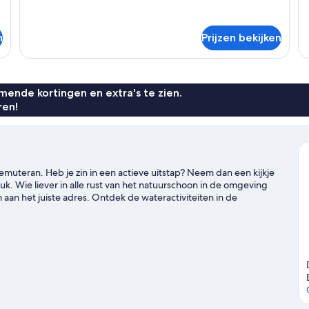
Kamer
n
Prijzen bekijken
ende kortingen en extra's te zien.
ren!
Pemuteran. Heb je zin in een actieve uitstap? Neem dan een kijkje
 Wie liever in alle rust van het natuurschoon in de omgeving
 aan het juiste adres. Ontdek de wateractiviteiten in de
t, bijvoorbeeld voor duiken en snorkelen. Je kunt ook de natuur in
leggen.
Bekijk onze reisgids voor Pemuteran