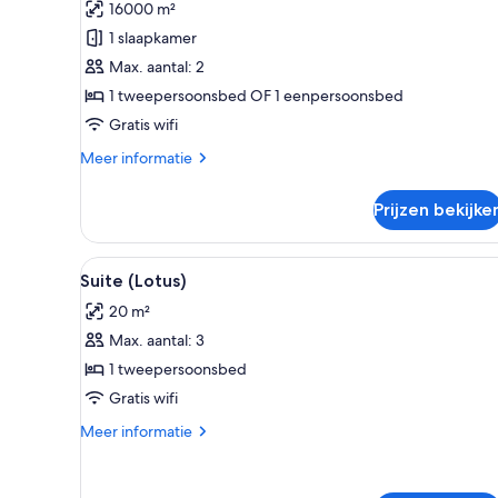
16000 m²
laden
1 slaapkamer
Max. aantal: 2
1 tweepersoonsbed OF 1 eenpersoonsbed
Gratis wifi
Meer
Meer informatie
details
over
Prijzen bekijke
Superior
kamer
Alle
Een slaapkamer met een bed, k
5
Suite (Lotus)
foto's
20 m²
voor
Max. aantal: 3
Suite
(Lotus)
1 tweepersoonsbed
laden
Gratis wifi
Meer
Meer informatie
details
over
Suite