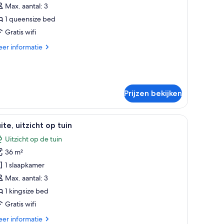
ungalow,
t
Max. aantal: 3
rand
1 queensize bed
ueensize
Gratis wifi
ed,
tzicht
er
er informatie
tails
p
er
uin
and
aden
ngalow,
Prijzen bekijken
eensize
d,
u, een televisie en een kledingkast.
zicht
le
Een bed met een hemelbed, twee kussens en 
9
ite, uitzicht op tuin
oto's
in
Uitzicht op de tuin
oor
36 m²
ite,
tzicht
1 slaapkamer
p
Max. aantal: 3
uin
1 kingsize bed
aden
Gratis wifi
er
er informatie