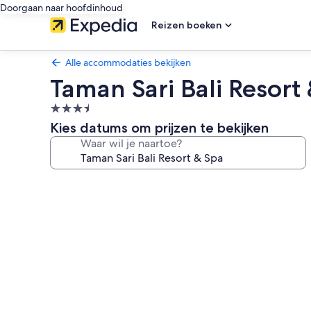
Doorgaan naar hoofdinhoud
Reizen boeken
Alle accommodaties bekijken
Taman Sari Bali Resort
3.5-
sterrenaccommodatie
Kies datums om prijzen te bekijken
Waar wil je naartoe?
Fotogalerie
voor
Taman
Sari
Bali
Resort
&