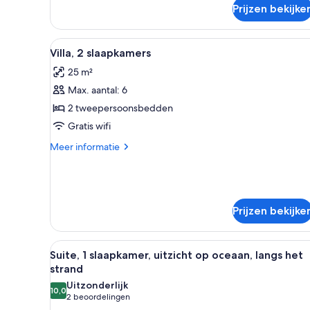
(Lotus)
Prijzen bekijke
Alle
Een slaapkamer met een hemelb
8
Villa, 2 slaapkamers
foto's
25 m²
voor
Max. aantal: 6
Villa,
2
2 tweepersoonsbedden
slaapkamers
Gratis wifi
laden
Meer
Meer informatie
details
over
Villa,
2
slaapkamers
Prijzen bekijke
Alle
Een slaapkamer met een bed, t
7
Suite, 1 slaapkamer, uitzicht op oceaan, langs het
foto's
strand
voor
Uitzonderlijk
10,0
Suite,
10,0 van 10
(2
2 beoordelingen