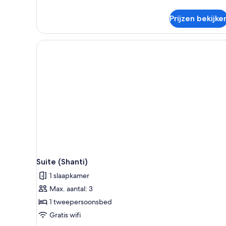
1
laden
Queen
Prijzen bekijke
Bed,
Garden
View
Suite (Shanti)
1 slaapkamer
Max. aantal: 3
1 tweepersoonsbed
Gratis wifi