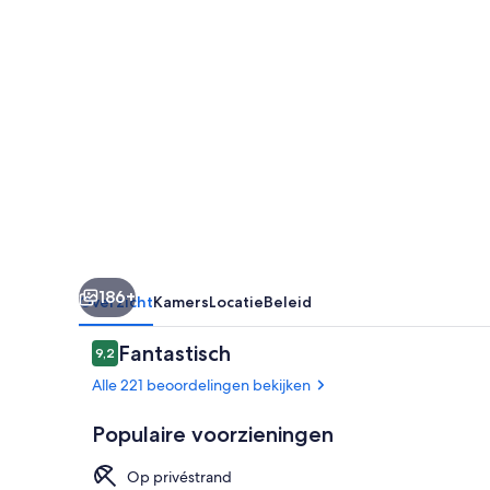
Spa
186+
Overzicht
Kamers
Locatie
Beleid
Beoordelingen
Fantastisch
9,2
9,2 op 10 –
Alle 221 beoordelingen bekijken
Populaire voorzieningen
Op privéstrand