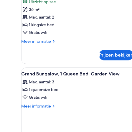
1
beoordelingen)
Uitzicht op zee
slaapkamer,
36 m²
uitzicht
Max. aantal: 2
op
1 kingsize bed
oceaan,
Gratis wifi
langs
het
Meer
Meer informatie
details
strand
over
laden
Prijzen bekijke
Suite,
1
slaapkamer,
Alle
Een kamer met een bed, een ra
8
uitzicht
Grand Bungalow, 1 Queen Bed, Garden View
foto's
op
Max. aantal: 3
oceaan,
voor
langs
1 queensize bed
Grand
het
Bungalow,
Gratis wifi
strand
1
Meer
Meer informatie
Queen
details
over
Bed,
Grand
Garden
Bungalow,
View