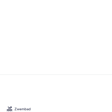
Suite (Lotus
Ze serveren e
Zwembad