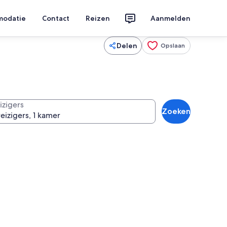
modatie
Contact
Reizen
Aanmelden
Delen
Opslaan
izigers
Zoeken