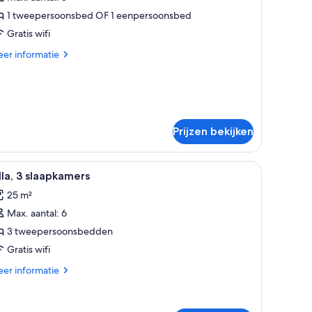
aden
1 tweepersoonsbed OF 1 eenpersoonsbed
Gratis wifi
er
er informatie
tails
er
nior
ite
Prijzen bekijken
htkastje, twee bedlampjes en uitzicht op het omliggende landschap door e
le
Een slaapkamer met een hemelbed, een bank m
8
lla, 3 slaapkamers
oto's
25 m²
oor
Max. aantal: 6
lla,
3 tweepersoonsbedden
laapkamers
Gratis wifi
aden
er
er informatie
tails
er
la,