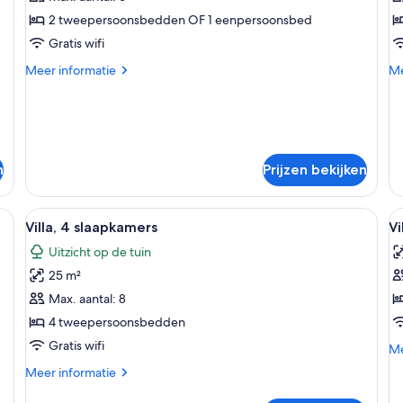
laden
l
2 tweepersoonsbedden OF 1 eenpersoonsbed
Gratis wifi
Meer
Me
Meer informatie
Me
details
de
over
ov
Familie
Ju
suite
su
n
Prijzen bekijken
ussens, een nachtkastje, een bureau, een stoel en een raam met gordijnen.
Alle
Een slaapkamer met een hemelbed, nac
Al
5
Villa, 4 slaapkamers
Vi
foto's
f
Uitzicht op de tuin
voor
v
25 m²
Villa,
Vi
4
3
Max. aantal: 8
slaapkamers
s
4 tweepersoonsbedden
laden
l
Gratis wifi
Me
Me
de
Meer
Meer informatie
ov
details
Vil