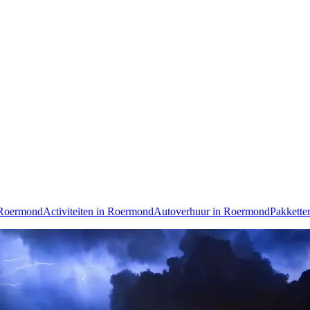
 Roermond
Activiteiten in Roermond
Autoverhuur in Roermond
Pakkette