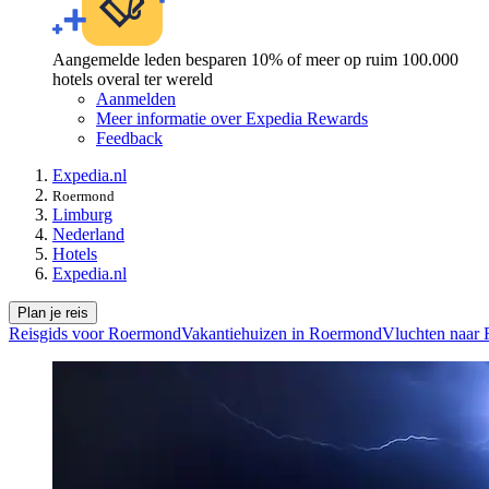
Aangemelde leden besparen 10% of meer op ruim 100.000
hotels overal ter wereld
Aanmelden
Meer informatie over Expedia Rewards
Feedback
Expedia.nl
Roermond
Limburg
Nederland
Hotels
Expedia.nl
Plan je reis
Reisgids voor Roermond
Vakantiehuizen in Roermond
Vluchten naar