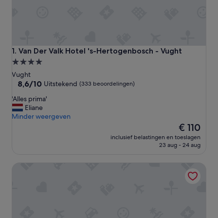
Van Der Valk Hotel 's-Hertogenbosch - Vught
1. Van Der Valk Hotel 's-Hertogenbosch - Vught
4.0-
sterrenaccommodatie
Vught
8.6
8,6/10
Uitstekend
(333 beoordelingen)
van
'
'Alles prima'
10,
A
Eliane
Uitstekend,
l
Minder weergeven
(333
l
De
€ 110
beoordelingen)
e
prijs
inclusief belastingen en toeslagen
s
is
23 aug - 24 aug
p
€ 110
r
De Ruwenberg Hotel Meetings Events
i
m
a
'