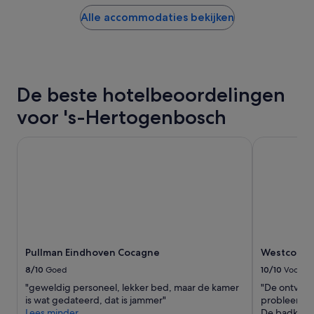
nacht
,
gevonden
d
Alle accommodaties bekijken
in
i
de
c
afgelopen
h
24
t
uur
b
De beste hotelbeoordelingen
op
i
basis
j
voor 's-Hertogenbosch
van
o
een
n
verblijf
Pullman Eindhoven Cocagne
Westcord H
z
van
e
1
b
nacht
e
voor
s
2
t
volwassenen.
e
Prijzen
m
en
m
Pullman Eindhoven Cocagne
Westcord H
beschikbaarheid
i
kunnen
n
8/10
Goed
10/10
Voortref
wijzigen.
g
"geweldig personeel, lekker bed, maar de kamer
"De ontvangs
Mogelijk
'
is wat gedateerd, dat is jammer"
probleemloo
gelden
Lees minder
De badkame