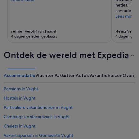
er
netjes. Het 
extra
aanrader"
voorwaarden.
Lees minder
reinier
Verblijf van 1 nacht
Heinz
Verblij
4 dagen geleden geplaatst
4 dagen gele
Ontdek de wereld met Expedia
Accommodatie
Vluchten
Pakketten
Auto's
Vakantiehuizen
Overig
Pensions in Vught
Hostels in Vught
Particuliere vakantiehuizen in Vught
Campings en stacaravans in Vught
Chalets in Vught
Vakantieparken in Gemeente Vught