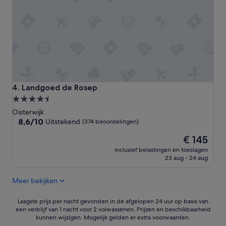
r
u
i
m
e
k
a
m
e
r
Landgoed de Rosep
4. Landgoed de Rosep
i
4.5-
n
sterrenaccommodatie
b
Oisterwijk
o
8.6
8,6/10
Uitstekend
(374 beoordelingen)
s
van
De
r
€ 145
10,
prijs
i
Uitstekend,
inclusief belastingen en toeslagen
is
j
(374
23 aug - 24 aug
€ 145
k
beoordelingen)
g
Meer bekijken
e
b
Laagste
i
Laagste prijs per nacht gevonden in de afgelopen 24 uur op basis van
een verblijf van 1 nacht voor 2 volwassenen. Prijzen en beschikbaarheid
prijs
e
kunnen wijzigen. Mogelijk gelden er extra voorwaarden.
per
d