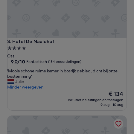
a
n
d
g
r
e
a
t
Hotel De Naaldhof
3. Hotel De Naaldhof
h
4.0-
o
sterrenaccommodatie
s
Oss
p
9.0
9,0/10
Fantastisch
(184 beoordelingen)
i
van
'
'Mooie schone ruime kamer in bosrijk gebied, dicht bij onze
t
10,
M
bestemming'
a
Fantastisch,
o
Julie
l
(184
o
Minder weergeven
i
beoordelingen)
i
De
t
€ 134
e
prijs
y
inclusief belastingen en toeslagen
s
is
'
9 aug - 10 aug
c
€ 134
h
Landgoed de Rosep
o
n
e