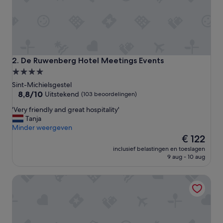
De Ruwenberg Hotel Meetings Events
2. De Ruwenberg Hotel Meetings Events
4.0-
sterrenaccommodatie
Sint-Michielsgestel
8.8
8,8/10
Uitstekend
(103 beoordelingen)
van
'
'Very friendly and great hospitality'
10,
V
Tanja
Uitstekend,
e
Minder weergeven
(103
r
De
€ 122
beoordelingen)
y
prijs
inclusief belastingen en toeslagen
f
is
9 aug - 10 aug
r
€ 122
i
Hotel De Naaldhof
e
n
d
l
y