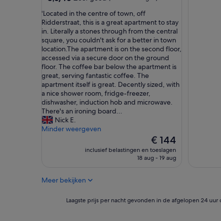
van
'
'Located in the centre of town, off
10,
L
Ridderstraat, this is a great apartment to stay
Zeer
o
in. Literally a stones through from the central
goed,
c
square, you couldn't ask for a better in town
(2
a
location.The apartment is on the second floor,
beoordelingen)
t
accessed via a secure door on the ground
e
floor. The coffee bar below the apartment is
d
great, serving fantastic coffee. The
i
apartment itself is great. Decently sized, with
n
a nice shower room, fridge-freezer,
t
dishwasher, induction hob and microwave.
h
There's an ironing board...
e
Nick E.
c
Minder weergeven
e
De
€ 144
n
prijs
inclusief belastingen en toeslagen
t
is
18 aug - 19 aug
r
€ 144
e
Meer bekijken
o
f
t
Laagste
Laagste prijs per nacht gevonden in de afgelopen 24 uur 
o
prijs
w
per