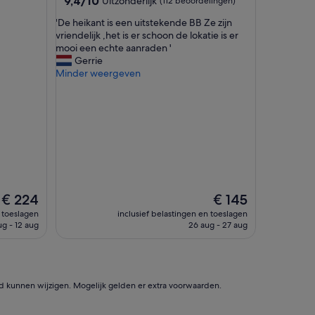
9,4/10
Uitzonderlijk
(112 beoordelingen)
W
van
i
'
'De heikant is een uitstekende BB Ze zijn
10,
j
D
vriendelijk ,het is er schoon de lokatie is er
Uitzonderlijk,
w
e
mooi een echte aanraden '
(112
a
h
Gerrie
beoordelingen)
r
e
Minder weergeven
e
i
n
k
m
a
e
n
t
t
5
i
v
s
o
e
l
e
w
De
De
€ 224
€ 145
n
a
prijs
prijs
u
n toeslagen
inclusief belastingen en toeslagen
s
is
is
i
ug - 12 aug
26 aug - 27 aug
s
€ 224
€ 145
t
e
s
n
t
e
e
n
id kunnen wijzigen. Mogelijk gelden er extra voorwaarden.
k
,
e
D
n