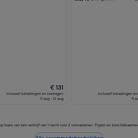
e
van
n
10,
o
Zeer
d
goed,
i
(1
g
beoordeling)
h
e
b
t
v
o
o
r
e
e
De
€ 131
n
prijs
inclusief belastingen en toeslagen
inclusief belastingen e
v
is
11 aug - 12 aug
11 a
e
€ 131
r
b
l
i
op basis van een verblijf van 1 nacht voor 2 volwassenen. Prijzen en beschikbaarhe
j
f
Alle accommodaties bekijken