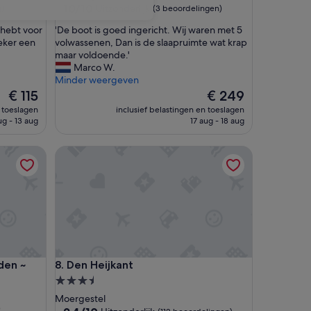
10.0
10/10
Uitzonderlijk
g)
(3 beoordelingen)
van
'
 hebt voor
'De boot is goed ingericht. Wij waren met 5
10,
D
Zeker een
volwassenen, Dan is de slaapruimte wat krap
Uitzonderlijk,
e
maar voldoende.'
(3
b
Marco W.
beoordelingen)
o
Minder weergeven
o
De
De
€ 115
€ 249
t
prijs
prijs
n toeslagen
inclusief belastingen en toeslagen
i
is
is
ug - 13 aug
17 aug - 18 aug
s
€ 115
€ 249
g
 ~ Walk to Lake
Den Heijkant
o
e
d
i
n
g
e
r
i
 ~ Walk to Lake
Den Heijkant
den ~
8. Den Heijkant
c
h
3.5-
t
sterrenaccommodatie
Moergestel
.
)
9.4