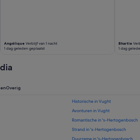
Angélique
Verblijf van 1 nacht
Bhartie
Verb
1 dag geleden geplaatst
1 dag gelede
dia
zen
Overig
Historische in Vught
Avonturen in Vught
Romantische in 's-Hertogenbosch
Strand in 's-Hertogenbosch
Duurzame in 's-Hertogenbosch