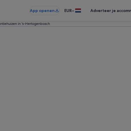
•
App openen
EUR
Adverteer je accom
ntiehuizen in 's-Hertogenbosch