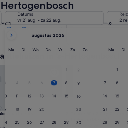
s-Hertogenbosch
Over twee maanden
Datums
Reiz
2 okt - 4 okt
vr 21 aug. - za 22 aug.
2 re
Over vier maanden
27 nov - 29 nov
De
augustus 2026
weergegeven
maanden
zijn
Maandag
Dinsdag
Woensdag
Donderdag
Vrijdag
Zaterdag
Zondag
Maand
D
Ma
Di
Wo
Do
Vr
Za
Zo
Ma
Di
antiehuizen in 's-Hertogenbosch
August
2026
en
 Apartments
Deluxe 35m2 City Center Stud
1
1
2
September
2026.
3
4
5
6
7
8
7
8
9
10
11
12
13
14
15
14
15
16
17
18
19
20
21
22
21
22
23
 Apartments
Deluxe 35m2 City Center Stud
uke Apartments
3. Deluxe 35m2 City Center 
with Views (DB-6-C)
24
25
26
27
28
29
28
29
30
ccommodatie
's-Hertogenbosch
enbosch