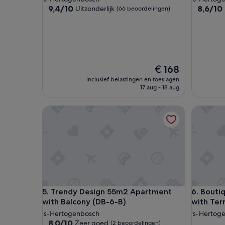
9.4
8.6
9,4/10
8,6/10
Uitzonderlijk
(66 beoordelingen)
van
van
10,
10,
Uitzonderlijk,
Uitsteke
(66
(102
beoordelingen)
beoordel
De
€ 168
prijs
inclusief belastingen en toeslagen
is
17 aug - 18 aug
€ 168
Trendy Design 55m2 Apartment with Balcony (DB
Boutique
Trendy Design 55m2 Apartment with Balcony (DB
Boutique
5. Trendy Design 55m2 Apartment
6. Bouti
with Balcony (DB-6-B)
with Ter
's-Hertogenbosch
's-Hertog
8.0
8,0/10
Zeer goed
(2 beoordelingen)