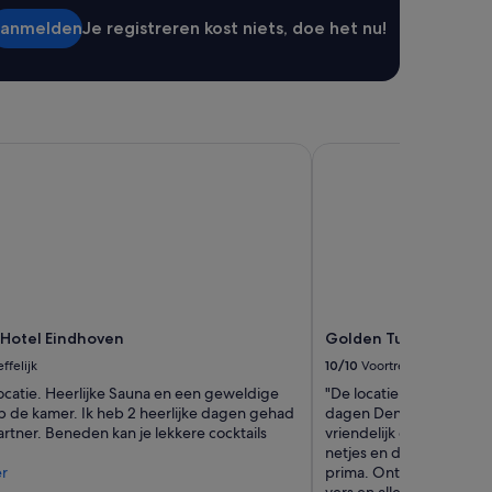
a
i
anmelden
Je registreren kost niets, doe het nu!
a
s
r
e
v
r
o
s
l
c
d
h
otel Eindhoven
Golden Tulip Hotel Ce
o
o
e
o
n
n
d
d
e
e
.
l
'
o
k
a
t
Hotel Eindhoven
Golden Tulip Hotel Ce
i
ffelijk
10/10
Voortreffelijk
e
locatie. Heerlijke Sauna en een geweldige
"De locatie is perfect v
i
p de kamer. Ik heb 2 heerlijke dagen gehad
dagen Den Bosch! Het p
s
rtner. Beneden kan je lekkere cocktails
vriendelijk en willen alt
e
netjes en de bedden lag
r
r
prima. Ontbijt was voor 
m
vers en alles werd netje