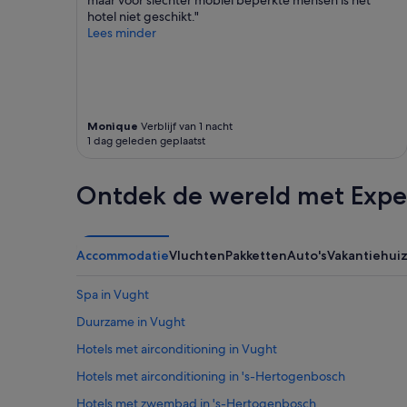
t
hotel niet geschikt."
e
Lees minder
r
a
l
l
y
a
Monique
Verblijf van 1 nacht
1 dag geleden geplaatst
s
t
o
Ontdek de wereld met Expe
n
e
s
t
Accommodatie
Vluchten
Pakketten
Auto's
Vakantiehui
h
r
o
Spa in Vught
u
Duurzame in Vught
g
h
Hotels met airconditioning in Vught
f
r
Hotels met airconditioning in 's-Hertogenbosch
o
Hotels met zwembad in 's-Hertogenbosch
m