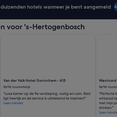
n
duizenden hotels wanneer je bent aangemeld
A
a
a
n
r
en voor 's-Hertogenbosch
a
d
Van der Valk Hotel Gorinchem - A15
Westcord H
e
r
.
'
Van der Valk Hotel Gorinchem - A15
Westcord 
10/10
Voortreffelijk
10/10
Voortre
"Luxe kamer op de 9e verdieping, rustig en ruim. Bed
"Perfecte 
ligt heerlijk en de service is uitstekend te noemen!"
whirpool o
Lees minder
met mijn pa
drinken."
Lees minde