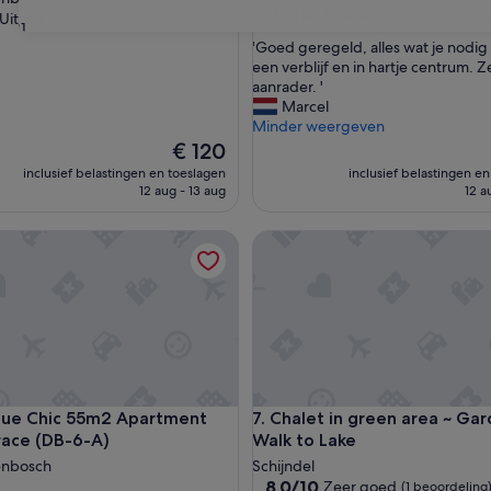
10.0
10/10
Uitzonderlijk
(1 beoordelin
Uitstekend
(102 beoordelingen)
31
van
'
'Goed geregeld, alles wat je nodig
10,
G
een verblijf en in hartje centrum. 
Uitzonderlijk,
nd,
o
aanrader. '
(1
e
Marcel
beoordeling)
ingen)
d
Minder weergeven
g
De
€ 120
e
prijs
inclusief belastingen en toeslagen
inclusief belastingen e
r
is
12 aug - 13 aug
12 a
e
€ 120
g
-6-B)
 Chic 55m2 Apartment with Terrace (DB-6-A)
Chalet in green area ~ Garden
e
l
d
,
a
l
l
e
s
-6-B)
 Chic 55m2 Apartment with Terrace (DB-6-A)
Chalet in green area ~ Garden
que Chic 55m2 Apartment
7. Chalet in green area ~ Gar
w
race (DB-6-A)
Walk to Lake
a
t
enbosch
Schijndel
j
8.0
8,0/10
Zeer goed
(1 beoordeling