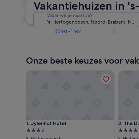
Vakantiehuizen in '
Over twee weken
Waar wil je naartoe?
21 aug - 23 aug
Over drie maanden
30 okt - 1 nov
Onze beste keuzes voor vak
Uylenhof Hotel
The Duke
Uylenhof Hotel
The Duke
1. Uylenhof Hotel
2. The D
3.5-
4.0-
sterrenaccommodatie
sterrena
's-Hertogenbosch
's-Hertog