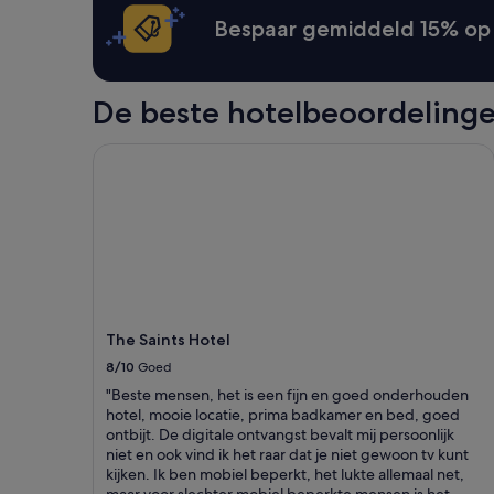
g
er
Bespaar gemiddeld 15% op 
r
extra
e
voorwaarden.
a
t
De beste hotelbeoordeling
a
p
a
The Saints Hotel
r
t
m
e
n
t
t
o
s
The Saints Hotel
t
8/10
Goed
a
y
"Beste mensen, het is een fijn en goed onderhouden
i
hotel, mooie locatie, prima badkamer en bed, goed
n
ontbijt. De digitale ontvangst bevalt mij persoonlijk
.
niet en ook vind ik het raar dat je niet gewoon tv kunt
L
kijken. Ik ben mobiel beperkt, het lukte allemaal net,
i
maar voor slechter mobiel beperkte mensen is het