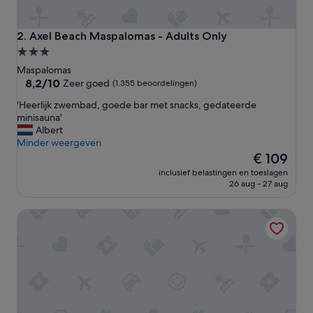
Axel Beach Maspalomas - Adults Only
2. Axel Beach Maspalomas - Adults Only
3.0-
sterrenaccommodatie
Maspalomas
8.2
8,2/10
Zeer goed
(1.355 beoordelingen)
van
'
'Heerlijk zwembad, goede bar met snacks, gedateerde
10,
H
minisauna'
Zeer
e
Albert
goed,
e
Minder weergeven
(1.355
r
De
€ 109
beoordelingen)
l
prijs
inclusief belastingen en toeslagen
i
is
26 aug - 27 aug
j
€ 109
k
Club Vista Serena
z
w
e
m
b
a
d
,