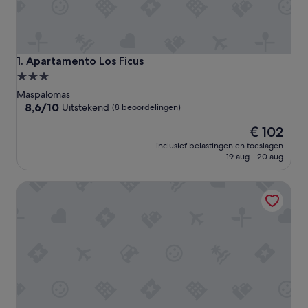
Apartamento Los Ficus
1. Apartamento Los Ficus
3.0-
sterrenaccommodatie
Maspalomas
8.6
8,6/10
Uitstekend
(8 beoordelingen)
van
De
€ 102
10,
prijs
Uitstekend,
inclusief belastingen en toeslagen
is
(8
19 aug - 20 aug
€ 102
beoordelingen)
Axel Beach Maspalomas - Adults Only