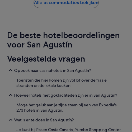
e
gevonden
Alle accommodaties bekijken
l
in
k
de
e
afgelopen
a
24
v
uur
De beste hotelbeoordelingen
o
op
n
basis
voor San Agustín
d
van
l
een
e
verblijf
Veelgestelde vragen
u
van
k
1
e
Op zoek naar casinohotels in San Agustín?
nacht
e
voor
Toeristen die hier komen zijn vol lof over de fraaie
n
2
stranden en de lokale keuken.
t
volwassenen.
e
Prijzen
Hoeveel hotels met gokfaciliteiten zijn er in San Agustín?
r
en
t
beschikbaarheid
Moge het geluk aan je zijde staan bij een van Expedia's
a
kunnen
273 hotels in San Agustín.
i
wijzigen.
n
Mogelijk
Wat is er te doen in San Agustín?
m
gelden
e
er
Je kunt bij Paseo Costa Canaria, Yumbo Shopping Center