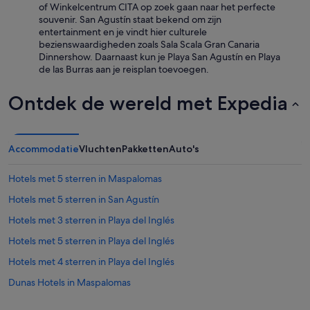
n
extra
of Winkelcentrum CITA op zoek gaan naar het perfecte
t
voorwaarden.
souvenir. San Agustín staat bekend om zijn
.
entertainment en je vindt hier culturele
E
bezienswaardigheden zoals Sala Scala Gran Canaria
t
Dinnershow. Daarnaast kun je Playa San Agustín en Playa
e
de las Burras aan je reisplan toevoegen.
n
i
Ontdek de wereld met Expedia
s
e
l
k
Accommodatie
Vluchten
Pakketten
Auto's
e
a
Hotels met 5 sterren in Maspalomas
v
o
Hotels met 5 sterren in San Agustín
n
d
Hotels met 3 sterren in Playa del Inglés
a
Hotels met 5 sterren in Playa del Inglés
n
d
Hotels met 4 sterren in Playa del Inglés
e
r
Dunas Hotels in Maspalomas
s
Barcelo-Hotels in Maspalomas
,