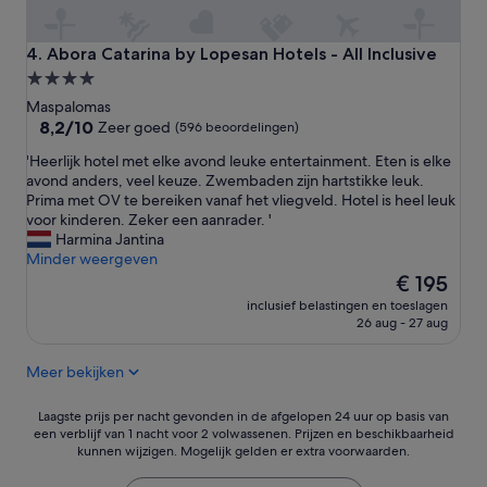
r
d
e
Abora Catarina by Lopesan Hotels - All Inclusive
4. Abora Catarina by Lopesan Hotels - All Inclusive
m
4.0-
i
sterrenaccommodatie
Maspalomas
n
8.2
8,2/10
i
Zeer goed
(596 beoordelingen)
van
s
'
'Heerlijk hotel met elke avond leuke entertainment. Eten is elke
10,
a
H
avond anders, veel keuze. Zwembaden zijn hartstikke leuk.
Zeer
u
e
Prima met OV te bereiken vanaf het vliegveld. Hotel is heel leuk
goed,
n
e
voor kinderen. Zeker een aanrader. '
(596
a
r
Harmina Jantina
beoordelingen)
'
l
Minder weergeven
i
De
€ 195
j
prijs
inclusief belastingen en toeslagen
k
is
26 aug - 27 aug
h
€ 195
o
Meer bekijken
t
e
l
Laagste
Laagste prijs per nacht gevonden in de afgelopen 24 uur op basis van
m
een verblijf van 1 nacht voor 2 volwassenen. Prijzen en beschikbaarheid
prijs
kunnen wijzigen. Mogelijk gelden er extra voorwaarden.
e
per
t
nacht