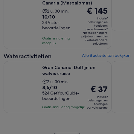
Canaria (Maspalomas)
De
€ 145
De
2 u. 30 min.
prijs
10.0
10/10
activiteit
inclusief
is
van
24 Viator-
belastingen en
duurt
toeslagen
€ 145
beoordelingen
10
2
per volwassene*
*Betaal een lagere
per
met
uur
prijs door meer dan
Gratis annulering
volwassene*
2 volwassenen te
24
en
mogelijk
selecteren
beoordelingen
30
minuten
Wateractiviteiten
Alle 8 activiteiten bekijken
Opent een nieuwe tab
Gran Canaria: Dolfijn en walvis cruise
Gran Canar
Gran Canaria: Dolfijn en
walvis cruise
De
2 u. 30 min.
8.6
De
€ 37
8,6/10
activiteit
van
524 GetYourGuide-
prijs
duurt
inclusief
beoordelingen
10
is
2
belastingen en
toeslagen
met
€ 37
uur
Gratis annulering mogelijk
per volwassene
524
per
en
beoordelingen
volwassene
30
minuten