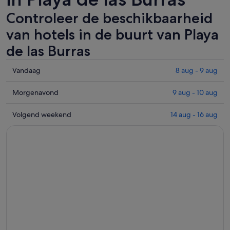
Controleer de beschikbaarheid
van hotels in de buurt van Playa
de las Burras
Controleer
Vandaag
8 aug - 9 aug
de
prijzen
Controleer
Morgenavond
9 aug - 10 aug
in
de
de
prijzen
Controleer
Volgend weekend
14 aug - 16 aug
buurt
in
de
van
de
prijzen
Playa
buurt
in
de
van
de
las
Playa
buurt
Burras
de
van
voor
las
Playa
vannacht,
Burras
de
8
voor
las
aug
morgenavond,
Burras