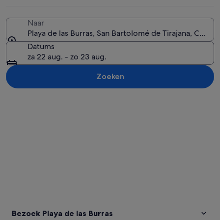
Naar
Playa de las Burras, San Bartolomé de Tirajana, Canari
Een strand met mensen en tenten, een 
Datums
za 22 aug. - zo 23 aug.
Zoeken
Kaart verkennen
Bezoek Playa de las Burras