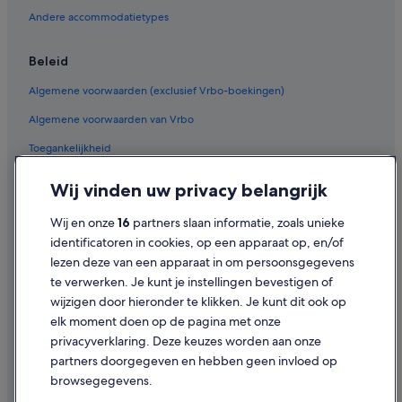
Hotels met fitnessruimte in Playa del Inglés
Andere accommodatietypes
Hotels met gratis ontbijt in Playa del Inglés
Hotels voor volwassenen in Playa del Inglés
Beleid
Hotels met restaurant in San Agustín
Algemene voorwaarden (exclusief Vrbo-boekingen)
All-Inclusive in San Agustín
Algemene voorwaarden van Vrbo
Hotels met casino in San Agustín
Toegankelijkheid
Historische in San Agustín
Privacy
Wij vinden uw privacy belangrijk
Familie in San Agustín
Cookies
Hotels met sauna in Maspalomas
Wij en onze
16
partners slaan informatie, zoals unieke
Gebruiksvoorwaarden
identificatoren in cookies, op een apparaat op, en/of
Iberostar-Hotels in Maspalomas
lezen deze van een apparaat in om persoonsgegevens
Juridische informatie/Contact
Barcelo-Hotels in Maspalomas
te verwerken. Je kunt je instellingen bevestigen of
Inhoudsrichtlijnen en inhoud rapporteren
Ifa Hotels in Playa del Inglés
wijzigen door hieronder te klikken. Je kunt dit ook op
elk moment doen op de pagina met onze
Riu Hotels in Playa del Inglés
Hulp
privacyverklaring. Deze keuzes worden aan onze
Vip Hoteles in Playa del Inglés
partners doorgegeven en hebben geen invloed op
Contact
Iberostar-Hotels in Playa del Inglés
browsegegevens.
Je boeking wijzigen of annuleren