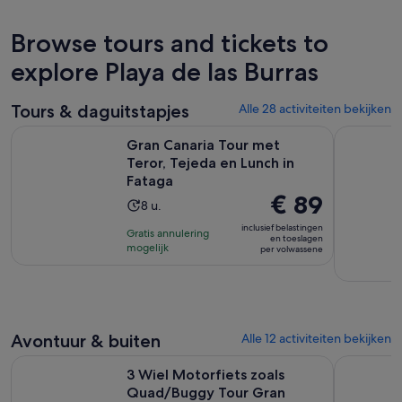
Browse tours and tickets to
explore Playa de las Burras
Tours & daguitstapjes
Alle 28 activiteiten bekijken
Open
Gran Canaria Tour met Teror, Tejeda en Lunch in Fataga
Gran Canar
Gran Canaria Tour met
Teror, Tejeda en Lunch in
Fataga
De
€ 89
De
8 u.
prijs
activiteit
inclusief belastingen
Gratis annulering
is
en toeslagen
duurt
mogelijk
per volwassene
€ 89
8
per
uur
volwassene
Avontuur & buiten
Alle 12 activiteiten bekijken
3 Wiel Motorfiets zoals Quad/Buggy Tour Gran Canaria (Ma
Playa Ingl
3 Wiel Motorfiets zoals
Quad/Buggy Tour Gran