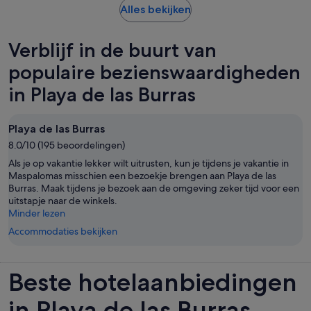
Opent
Alles bekijken
een
nieuwe
Verblijf in de buurt van
tab
populaire bezienswaardigheden
in Playa de las Burras
Playa de las Burras
8.0/10 (195 beoordelingen)
Als je op vakantie lekker wilt uitrusten, kun je tijdens je vakantie in
Maspalomas misschien een bezoekje brengen aan Playa de las
Burras. Maak tijdens je bezoek aan de omgeving zeker tijd voor een
uitstapje naar de winkels.
Minder lezen
Accommodaties bekijken
Beste hotelaanbiedingen
in Playa de las Burras