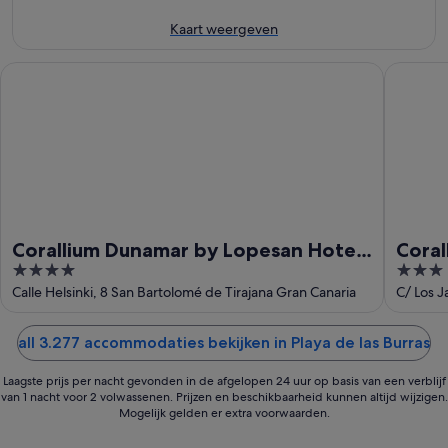
-
9
voor
9
aug
volgend
Kaart weergeven
aug
-
weekend,
10
14
Corallium Dunamar by Lopesan Hotels - Adults Only
Coralliu
aug
aug
-
16
aug
Corallium Dunamar by Lopesan Hotels
Coral
4
3
- Adults Only
Adult
out
out
Calle Helsinki, 8 San Bartolomé de Tirajana Gran Canaria
C/ Los J
Canaria
of
of
5
5
all 3.277 accommodaties bekijken in Playa de las Burras
Laagste prijs per nacht gevonden in de afgelopen 24 uur op basis van een verblijf
van 1 nacht voor 2 volwassenen. Prijzen en beschikbaarheid kunnen altijd wijzigen.
Mogelijk gelden er extra voorwaarden.