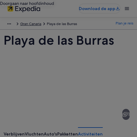
Doorgaan naar hoofdinhoud
Download de app
Plan je reis
Gran Canaria
Playa de las Burras
Playa de las Burras
Afbeeldingen
van
Playa
1
de
las
Burras
Verblijven
Vluchten
Auto's
Pakketten
Activiteiten