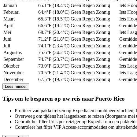
Januari
65.1°F (18.4°C)
Geen Regen
Zonnig
Iets Hoo
Februari
64.4°F (18.0°C)
Geen Regen
Zonnig
Iets Hoo
Maart
65.3°F (18.5°C)
Geen Regen
Zonnig
Iets Hoo
April
66.6°F (19.2°C)
Geen Regen
Zonnig
Gemidde
Mei
68.7°F (20.4°C)
Geen Regen
Zonnig
Iets Laag
Juni
71.2°F (21.8°C)
Geen Regen
Zonnig
Gemidde
Juli
74.1°F (23.4°C)
Geen Regen
Zonnig
Gemidde
Augustus
75.6°F (24.2°C)
Geen Regen
Zonnig
Gemidde
September
74.7°F (23.7°C)
Geen Regen
Zonnig
Gemidde
Oktober
73.9°F (23.3°C)
Geen Regen
Zonnig
Iets Laag
November
70.5°F (21.4°C)
Geen Regen
Zonnig
Iets Laag
December
67.5°F (19.7°C)
Geen Regen
Zonnig
Gemidde
Lees minder
Tips om te besparen op uw reis naar Puerto Rico
Profiteer van pakketreizen op Expedia en combineer vluchten, h
Overweeg om tijdens het laagseizoen te reizen (doorgaans mei t
Gebruik het filter Prijs per reiziger op Expedia om een pakketde
Controleer het filter VIP Access-accommodaties om uitstekende