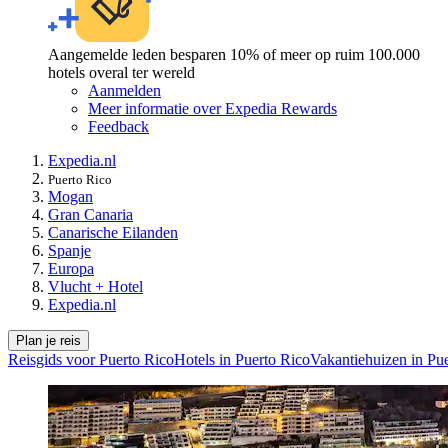
Aangemelde leden besparen 10% of meer op ruim 100.000
hotels overal ter wereld
Aanmelden
Meer informatie over Expedia Rewards
Feedback
Expedia.nl
Puerto Rico
Mogan
Gran Canaria
Canarische Eilanden
Spanje
Europa
Vlucht + Hotel
Expedia.nl
Plan je reis
Reisgids voor Puerto Rico
Hotels in Puerto Rico
Vakantiehuizen in Pu