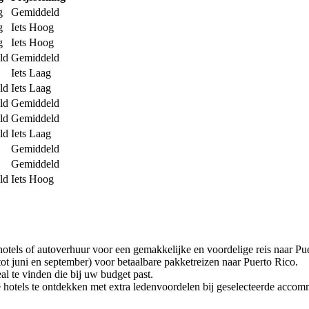
g
Gemiddeld
g
Iets Hoog
g
Iets Hoog
ld
Gemiddeld
Iets Laag
ld
Iets Laag
ld
Gemiddeld
ld
Gemiddeld
ld
Iets Laag
Gemiddeld
Gemiddeld
ld
Iets Hoog
otels of autoverhuur voor een gemakkelijke en voordelige reis naar Pu
ot juni en september) voor betaalbare pakketreizen naar Puerto Rico.
al te vinden die bij uw budget past.
 hotels te ontdekken met extra ledenvoordelen bij geselecteerde accom