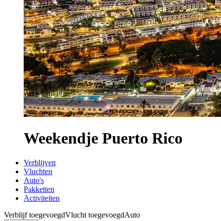
Weekendje Puerto Rico
Verblijven
Vluchten
Auto's
Pakketten
Activiteiten
Verblijf toegevoegd
Vlucht toegevoegd
Auto