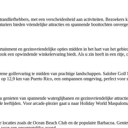
trandliefhebbers, met een verscheidenheid aan activiteiten. Bezoekers 
riers bieden vriendelijke attracties en spannende boottochten onverget
tainment en gezinsvriendelijke opties midden in het hart van het gebie
ook een opwindende winkelervaring biedt. Als u zin heeft in een ritje,
serene golfervaring te midden van prachtige landschappen. Salobre Golf
op 12,9 km van Puerto Rico, een ontspannen omgeving, perfect voor sp
 u genieten van spannende waterglijbanen en gezinsvriendelijke attrac
le leeftijden. Voor arcade-plezier gaat u naar Holiday World Maspaloma
e locaties zoals de Ocean Beach Club en de populaire Barbacoa. Geniet 
 voor een onvergetelijke avond.