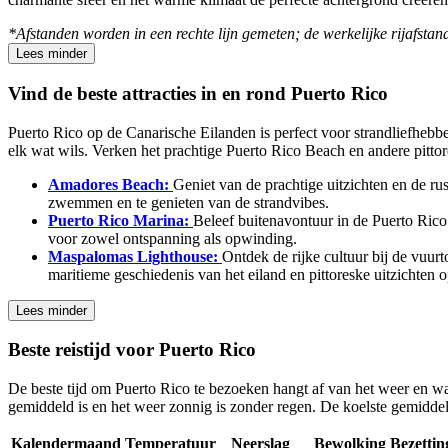
*Afstanden worden in een rechte lijn gemeten; de werkelijke rijafstan
Lees minder
Vind de beste attracties in en rond Puerto Rico
Puerto Rico op de Canarische Eilanden is perfect voor strandliefhebber
elk wat wils. Verken het prachtige Puerto Rico Beach en andere pitto
Amadores Beach:
Geniet van de prachtige uitzichten en de ru
zwemmen en te genieten van de strandvibes.
Puerto Rico Marina:
Beleef buitenavontuur in de Puerto Ric
voor zowel ontspanning als opwinding.
Maspalomas Lighthouse:
Ontdek de rijke cultuur bij de vuur
maritieme geschiedenis van het eiland en pittoreske uitzichten op
Lees minder
Beste reistijd voor Puerto Rico
De beste tijd om Puerto Rico te bezoeken hangt af van het weer en wa
gemiddeld is en het weer zonnig is zonder regen. De koelste gemiddeld
Kalendermaand
Temperatuur
Neerslag
Bewolking
Bezettin