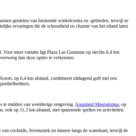
kunnen genieten van bruisende winkelcentra en -gebieden, terwijl ze
elijke ervaringen die de schoonheid en charme van het eiland laten
d. Voor meer variatie ligt Plaza Las Gananias op slechts 6,4 km
 overweeg dan deze opties te verkennen.
 Resort, op 6,4 km afstand, combineert uitdagend golf met een
ortliefhebbers.
ties te midden van weelderige omgeving.
Aqualand Maspalomas
, op
s, ook op 11,3 km afstand, met spannende spellen en activiteiten.
van cocktails, livemuziek en dansen langs de waterkant, terwijl de