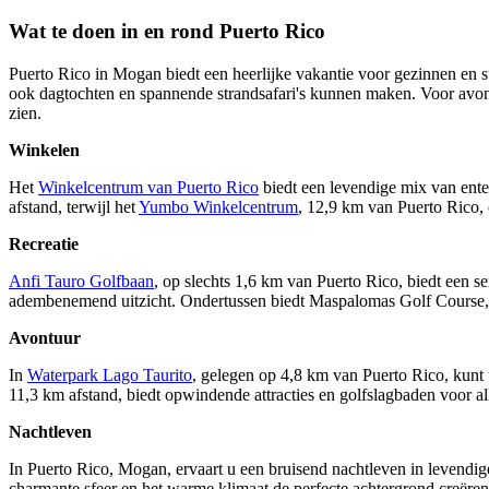
Wat te doen in en rond Puerto Rico
Puerto Rico in Mogan biedt een heerlijke vakantie voor gezinnen en s
ook dagtochten en spannende strandsafari's kunnen maken. Voor avontu
zien.
Winkelen
Het
Winkelcentrum van Puerto Rico
biedt een levendige mix van enter
afstand, terwijl het
Yumbo Winkelcentrum
, 12,9 km van Puerto Rico, 
Recreatie
Anfi Tauro Golfbaan
, op slechts 1,6 km van Puerto Rico, biedt een 
adembenemend uitzicht. Ondertussen biedt Maspalomas Golf Course, 
Avontuur
In
Waterpark Lago Taurito
, gelegen op 4,8 km van Puerto Rico, kunt
11,3 km afstand, biedt opwindende attracties en golfslagbaden voor al
Nachtleven
In Puerto Rico, Mogan, ervaart u een bruisend nachtleven in levendig
charmante sfeer en het warme klimaat de perfecte achtergrond creëren