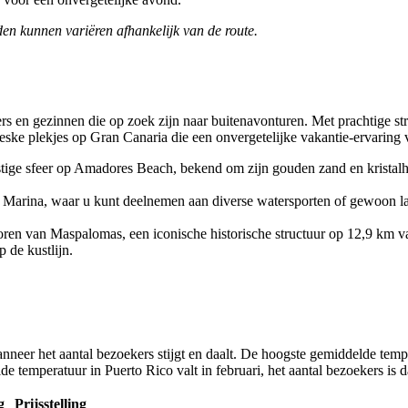
den kunnen variëren afhankelijk van de route.
s en gezinnen die op zoek zijn naar buitenavonturen. Met prachtige stran
reske plekjes op Gran Canaria die een onvergetelijke vakantie-ervaring
stige sfeer op Amadores Beach, bekend om zijn gouden zand en kristalhe
o Marina, waar u kunt deelnemen aan diverse watersporten of gewoon la
toren van Maspalomas, een iconische historische structuur op 12,9 km v
 de kustlijn.
nneer het aantal bezoekers stijgt en daalt. De hoogste gemiddelde tempe
e temperatuur in Puerto Rico valt in februari, het aantal bezoekers is d
g
Prijsstelling