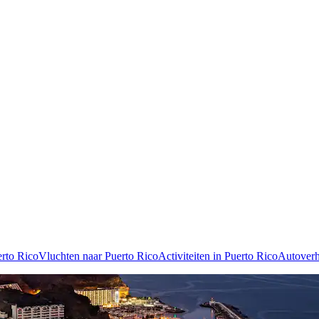
erto Rico
Vluchten naar Puerto Rico
Activiteiten in Puerto Rico
Autoverh