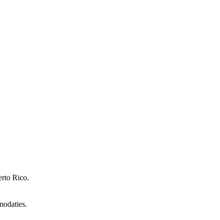
erto Rico.
modaties.