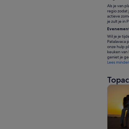
Als je van 
regio zodat 
actieve zome
je zult je i
Evenement
Wil je je ti
Patalavaca p
onze hulp pl
keuken van P
geniet je ge
Lees minder
Topac
Tours & da