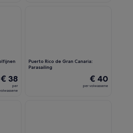
jnen kijken met snorkelen
Puerto Rico de Gran Canaria: Parasailing
lfijnen
Puerto Rico de Gran Canaria:
Parasailing
€ 38
€ 40
per
per volwassene
volwassene
ub met lunch
Gran Canaria: Dolfijn en walvis cruise