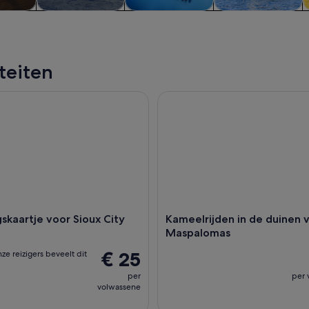
s &
Wateractiviteiten
Geschiedenis &
Wilde dieren &
apjes
cultuur
natuur
iteiten
artje voor Sioux City Park
Kameelrijden in de duinen va
kaartje voor Sioux City
Kameelrijden in de duinen 
Maspalomas
€ 25
ze reizigers beveelt dit
per
per 
volwassene