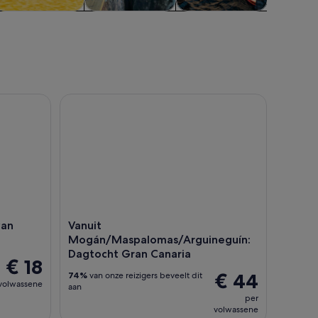
Cruises &
Avontuur &
Eten, drinken &
Cursus
rondvaarten
buiten
uitgaan
works
n Maspalomas
Vanuit Mogán/Maspalomas/Arguineguín: Dagtoch
van
Vanuit
Mogán/Maspalomas/Arguineguín:
Dagtocht Gran Canaria
€ 18
€ 44
74%
van onze reizigers beveelt dit
volwassene
aan
per
volwassene