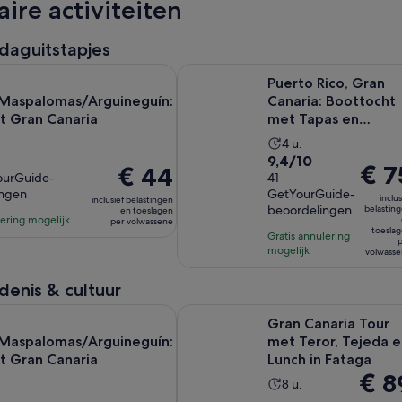
aire activiteiten
daguitstapjes
Opent 
gán/Maspalomas/Arguineguín: Dagtocht Gran Canaria
Puerto Rico, Gran Canaria: Bootto
Puerto Rico, Gran
aspalomas/Arguineguín:
Canaria: Boottocht
t Gran Canaria
met Tapas en
Drankjes
De
4 u.
9.4
9,4/10
eit
activiteit
De
€ 7
De
€ 44
ourGuide-
van
41
duurt
prijs
prijs
ingen
GetYourGuide-
10
4
inclus
inclusief belastingen
is
is
beoordelingen
belastin
en toeslagen
met
uur
lering mogelijk
per volwassene
€ 75
€ 44
toesla
41
Gratis annulering
per
p
per
mogelijk
lingen
beoordelingen
volwass
volwa
volwassene
denis & cultuur
Opent 
gán/Maspalomas/Arguineguín: Dagtocht Gran Canaria
Gran Canaria Tour met Teror, Tejed
Gran Canaria Tour
aspalomas/Arguineguín:
met Teror, Tejeda e
t Gran Canaria
Lunch in Fataga
De
€ 8
De
8 u.
prijs