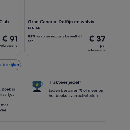
 Club
Gran Canaria: Dolfijn en walvis
cruise
€ 91
€ 37
82%
van onze reizigers beveelt dit
aan
volwassene
per
volwassene
a bekijken
Trakteer jezelf
. Boek in
Leden besparen % of meer bij
kaartjes
het boeken van activiteiten.
 met
 veel