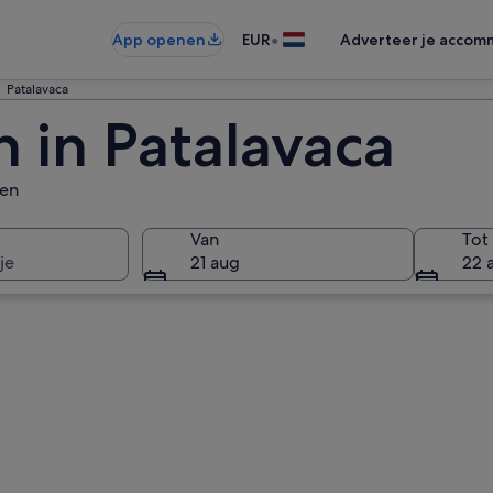
•
App openen
EUR
Adverteer je accom
Patalavaca
n in Patalavaca
gen
Van
Tot
je
21 aug
22 