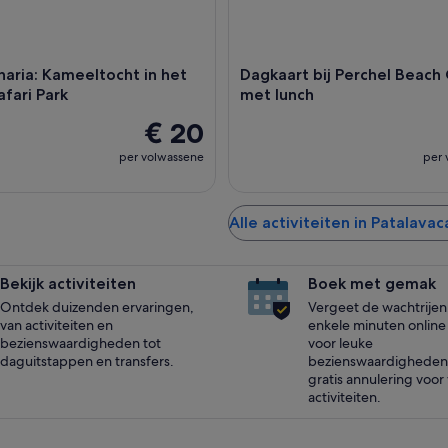
aria: Kameeltocht in het
Dagkaart bij Perchel Beach
fari Park
met lunch
€ 20
per volwassene
per 
Alle activiteiten in Patalavac
Bekijk activiteiten
Boek met gemak
Ontdek duizenden ervaringen,
Vergeet de wachtrijen
van activiteiten en
enkele minuten online 
bezienswaardigheden tot
voor leuke
daguitstappen en transfers.
bezienswaardigheden
gratis annulering voor
activiteiten.