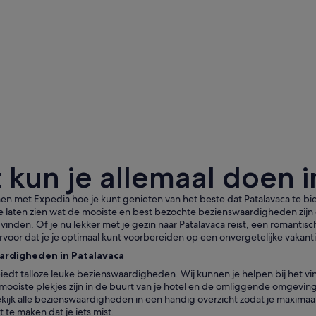
 kun je allemaal doen i
n met Expedia hoe je kunt genieten van het beste dat Patalavaca te bie
je laten zien wat de mooiste en best bezochte bezienswaardigheden zijn 
 vinden. Of je nu lekker met je gezin naar Patalavaca reist, een romantis
rvoor dat je je optimaal kunt voorbereiden op een onvergetelijke vakanti
ardigheden in Patalavaca
iedt talloze leuke bezienswaardigheden. Wij kunnen je helpen bij het v
Een heuvel 
mooiste plekjes zijn in de buurt van je hotel en de omliggende omgeving.
ijk alle bezienswaardigheden in een handig overzicht zodat je maximaal v
 te maken dat je iets mist.