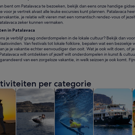
plan bent om Patalavaca te bezoeken, bekijk dan eens onze handige gids
je voor je vertrek alvast alle leuke excursies kunt plannen. Patalavaca heeft
rvakantie, je relatie wilt vieren met een romantisch rendez-vous of jeze
n Patalavaca zeker kunnen vermaken.
en in Patalavaca
jdens je verblijf graag onderdompelen in de lokale cultuur? Bekijk dan voor 
laatsvinden. Van festivals tot lokale folklore, bepalen wat een bezoekje 
an je je vakantie echter eenvoudiger dan ooit. Wat je ook wilt doen, of je
atalavaca wilt ontdekken of jezelf wilt onderdompelen in kunst & cultu
garandeerd van een zorgeloze vakantie, in welk seizoen je ook komt. Fijn
tiviteiten per categorie
Opent een nieuwe tab
Opent een nieuwe tab
Opent een ni
guitstapjes
Wateractiviteiten
Geschiedenis & cultuur
Wilde dieren & nat
C