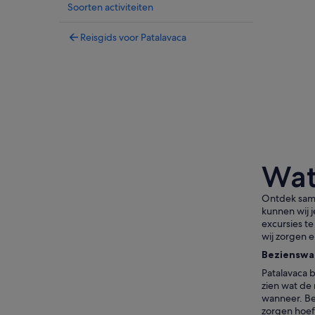
Soorten activiteiten
Reisgids voor Patalavaca
Wat
Ontdek same
kunnen wij 
excursies te
wij zorgen e
Bezienswa
Patalavaca b
zien wat de 
wanneer. Bek
zorgen hoeft