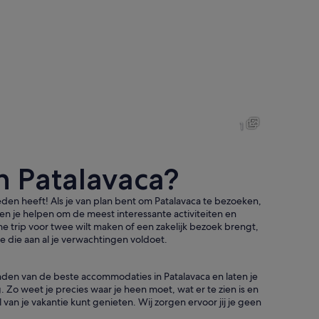
1
n Patalavaca?
den heeft! Als je van plan bent om Patalavaca te bezoeken,
en je helpen om de meest interessante activiteiten en
che trip voor twee wilt maken of een zakelijk bezoek brengt,
e die aan al je verwachtingen voldoet.
inden van de beste accommodaties in Patalavaca en laten je
met witte gebouwen, rode pannendaken, palmbomen en een helderblauwe l
 Zo weet je precies waar je heen moet, wat er te zien is en
an je vakantie kunt genieten. Wij zorgen ervoor jij je geen