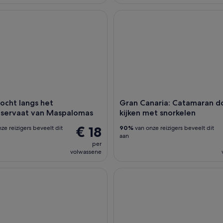
ht langs het natuurreservaat van Maspalomas
Gran Canaria: Catamaran dolfi
ocht langs het
Gran Canaria: Catamaran do
eservaat van Maspalomas
kijken met snorkelen
€ 18
ze reizigers beveelt dit
90%
van onze reizigers beveelt dit
aan
per
volwassene
ia: Kameeltocht in het Camel Safari Park
Dagkaart bij Perchel Beach Cl