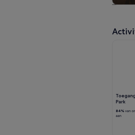
Tour
daguitst
Activ
Toegangska
Toegangs
Park
84%
van on
aan