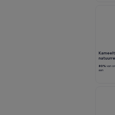
Kameeltoc
Kameelt
natuurr
80%
van on
aan
Gran Canar