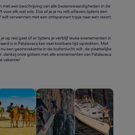
en met een beschrijving van alle bezienswaardigheden in de
 voor elk wat wils. Dus of je je nu wilt uitleven tijdens een
lf wilt verwennen met een ontspannen tripje naar een resort,
je op reis gaat of er tijdens je verblijf leuke evenementen in
waard is in Patalavaca kan veel kostbare tijd opslokken. Met
 nu een gezinsvakantie in de buitenlucht wilt, de plaatselijke
ur, dankzij onze gidsen met alle evenementen van Patalavaca
e vakantie!
euwe tab
Opent een nieuwe tab
Opent een nieuwe tab
Opent een nieuwe tab
Open
uur
ruises & rondvaarten
Avontuur & buiten
Eten, drinken & uitgaan
Cursusse