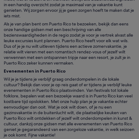
in een handig overzicht zodat je maximaal van je vakantie kunt
genieten. Wij zorgen ervoor jij je geen zorgen hoeft te maken dat je
iets mist.
Als je van plan bent om Puerto Rico te bezoeken, bekijk dan eens
onze handige gidsen met een beschrijving van alle
bezienswaardigheden in de regio zodat je voor je vertrek alvast alle
leuke excursies kunt plannen. Puerto Rico heeft voor elk wat wils.
Dus of je je nu wilt uitleven tijdens een actieve zomervakantie, je
relatie wilt vieren met een romantisch rendez-vous of jezelf wilt
verwennen met een ontspannen tripje naar een resort, je zult je in
Puerto Rico zeker kunnen vermaken.
Evenementen in Puerto Rico
Wil je je tijdens je verblijf graag onderdompelen in de lokale
cultuur? Bekijk dan voor je op reis gaat of er tijdens je verblijf leuke
evenementen in Puerto Rico plaatsvinden. Van festivals tot lokale
folklore, bepalen wat een bezoekje waard is in Puerto Rico kan veel
kostbare tijd opslokken. Met onze hulp plan je je vakantie echter
eenvoudiger dan ooit. Wat je ook wilt doen, of je nu een
gezinsvakantie in de buitenlucht wilt, de plaatselijke keuken van
Puerto Rico wilt ontdekken of jezelf wilt onderdompelen in kunst &
cultuur, dankzij onze gidsen met alle evenementen van Puerto Rico
geniet je gegarandeerd van een zorgeloze vakantie, in welk seizoen
je ook komt. Fijne vakantie!