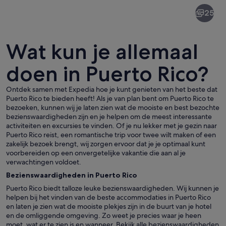
Puerto
25
Rico
Wat kun je allemaal
doen in Puerto Rico?
Ontdek samen met Expedia hoe je kunt genieten van het beste dat
Puerto Rico
Puerto Rico te bieden heeft! Als je van plan bent om Puerto Rico te
bezoeken, kunnen wij je laten zien wat de mooiste en best bezochte
bezienswaardigheden zijn en je helpen om de meest interessante
activiteiten en excursies te vinden. Of je nu lekker met je gezin naar
Puerto Rico reist, een romantische trip voor twee wilt maken of een
zakelijk bezoek brengt, wij zorgen ervoor dat je je optimaal kunt
voorbereiden op een onvergetelijke vakantie die aan al je
verwachtingen voldoet.
Bezienswaardigheden in Puerto Rico
Puerto Rico biedt talloze leuke bezienswaardigheden. Wij kunnen je
helpen bij het vinden van de beste accommodaties in Puerto Rico
en laten je zien wat de mooiste plekjes zijn in de buurt van je hotel
en de omliggende omgeving. Zo weet je precies waar je heen
moet, wat er te zien is en wanneer. Bekijk alle bezienswaardigheden