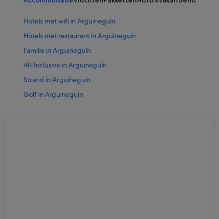
Hotels met wifi in Arguineguín
Hotels met restaurant in Arguineguín
Familie in Arguineguín
All-Inclusive in Arguineguín
Strand in Arguineguín
Golf in Arguineguín
Hotels met casino in Puerto Rico
All-Inclusive in Puerto Rico
Strand in Puerto Rico
Hotels met restaurant in Puerto Rico
Spa in Puerto Rico
All-Inclusive in Amadores
Hotels met restaurant in Patalavaca
Luxe in Patalavaca