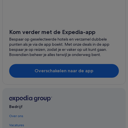
Strand in Taurito
Hotels met fitnessruimte in Taurito
Altamar Hotels in Puerto Rico
Riu Hotels in Puerto Rico
Kom verder met de Expedia-app
Paradise Hotels in Puerto Rico
Bespaar op geselecteerde hotels en verzamel dubbele
punten als je via de app boekt. Met onze deals in de app
Paradise Hotels in Taurito
bespaar je op reizen, zodat je er vaker op uit kunt gaan.
Bovendien beheer je alles terwijl je onderweg bent.
Princess Hotels in Amadores
Ifa Hotels in Arguineguín
Overschakelen naar de app
Servatur Hoteles in Arguineguín
Hotels met 3 sterren in Puerto Rico
Hotels met 5 sterren in Puerto Rico
Hotels met 3 sterren in Arguineguín
Bedrijf
Hotels met 5 sterren in Arguineguín
Hotels met 5 sterren in Taurito
Over ons
Villa's in La Playa de Tauro
Vacatures