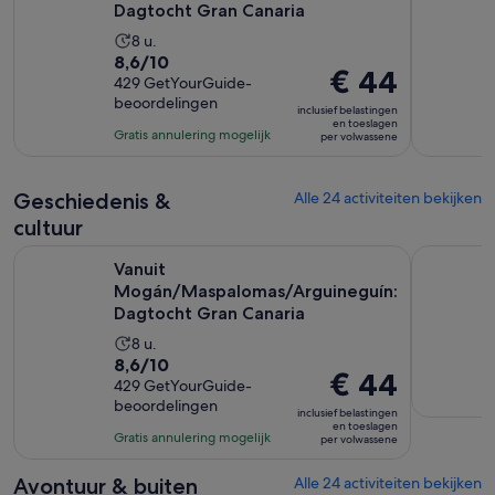
Dagtocht Gran Canaria
De
8 u.
8.6
8,6/10
activiteit
De
€ 44
van
429 GetYourGuide-
duurt
prijs
beoordelingen
10
8
inclusief belastingen
is
en toeslagen
met
uur
Gratis annulering mogelijk
per volwassene
€ 44
429
per
beoordelingen
volwassene
Geschiedenis &
Alle 24 activiteiten bekijken
cultuur
Vanuit Mogán/Maspalomas/Arguineguín: Dagtocht Gran Can
Gran Canar
Vanuit
Mogán/Maspalomas/Arguineguín:
Dagtocht Gran Canaria
De
8 u.
8.6
8,6/10
activiteit
De
€ 44
van
429 GetYourGuide-
duurt
prijs
beoordelingen
10
8
inclusief belastingen
is
en toeslagen
met
uur
Gratis annulering mogelijk
per volwassene
€ 44
429
per
beoordelingen
Avontuur & buiten
Alle 24 activiteiten bekijken
volwassene