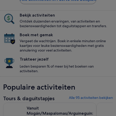
Bekijk activiteiten
Ontdek duizenden ervaringen, van activiteiten en
bezienswaardigheden tot daguitstappen en transfers.
Boek met gemak
Vergeet de wachtrijen. Boek in enkele minuten online
kaartjes voor leuke bezienswaardigheden met gratis
annulering voor veel activiteiten.
Trakteer jezelf
Leden besparen % of meer bij het boeken van
activiteiten.
Populaire activiteiten
Tours & daguitstapjes
Alle 95 activiteiten bekijken
Vanuit Mogán/Maspalomas/Arguineguín: Dagtocht Gran Can
Puerto Ric
Vanuit
Mogán/Maspalomas/Arguineguín: