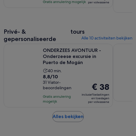
met
€ 56
uur
Gratis annulering mogelijk
per volwassene
2
per
beoordelingen
volwassene
Privé- &
tours
gepersonaliseerde
Alle 10 activiteiten bekijken
ONDERZEES AVONTUUR - Onderzeese excursie in Puerto 
Catamaranc
ONDERZEES AVONTUUR -
Onderzeese excursie in
Puerto de Mogán
De
40 min.
8.8
8,8/10
activiteit
van
31 Viator-
duurt
De
€ 38
beoordelingen
10
40
prijs
met
inclusief belastingen
minuten
Gratis annulering
is
en toeslagen
31
mogelijk
per volwassene
€ 38
beoordelingen
per
Opent
Alles bekijken
volwassene
een
nieuwe
tab