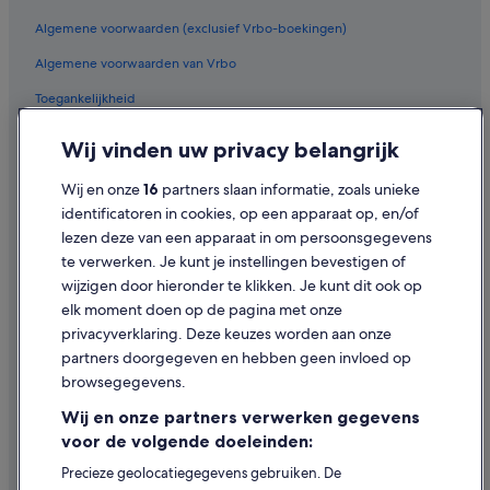
Hotels in Patalavaca
Algemene voorwaarden (exclusief Vrbo-boekingen)
Hotels in Amadores
Algemene voorwaarden van Vrbo
Hotels in Puerto Rico
Toegankelijkheid
Hotels in de buurt van Parque Aquático Lago Taurito
Privacy
Wij vinden uw privacy belangrijk
Hotels in de buurt van Playa del Cura
Cookies
Hotels in de buurt van Anfi Tauro-golfbaan
Wij en onze
16
partners slaan informatie, zoals unieke
Gebruiksvoorwaarden
identificatoren in cookies, op een apparaat op, en/of
Hotels in de buurt van Playa de Amadores
lezen deze van een apparaat in om persoonsgegevens
Juridische informatie/Contact
Hotels in de buurt van Playa de Balito
te verwerken. Je kunt je instellingen bevestigen of
Inhoudsrichtlijnen en inhoud rapporteren
Hotels in de buurt van Angry Birds Activity Park
wijzigen door hieronder te klikken. Je kunt dit ook op
elk moment doen op de pagina met onze
Hulp
privacyverklaring. Deze keuzes worden aan onze
partners doorgegeven en hebben geen invloed op
Contact
browsegegevens.
Je boeking wijzigen of annuleren
Wij en onze partners verwerken gegevens
Restitutieproces en tijdsbestek
voor de volgende doeleinden:
Boek een vlucht met airlinetegoed
Precieze geolocatiegegevens gebruiken. De