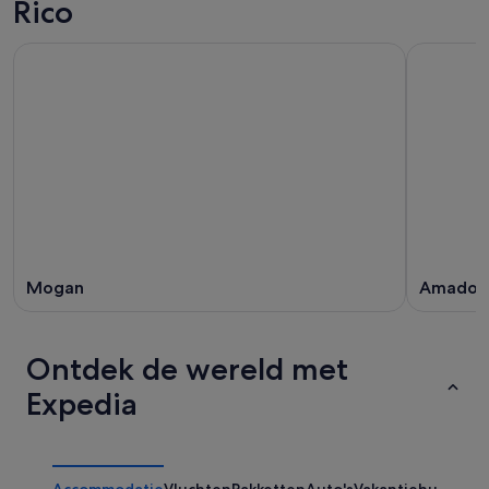
Rico
Mogan
Amador
Ontdek de wereld met
Expedia
Accommodatie
Vluchten
Pakketten
Auto's
Vakantiehuizen
Ov