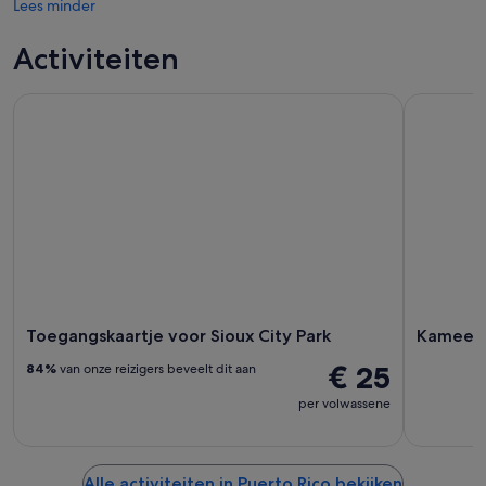
Lees minder
Activiteiten
Toegangskaartje voor Sioux City Park
Kameelrij
Toegangskaartje voor Sioux City Park
Kameelr
€ 25
84%
van onze reizigers beveelt dit aan
per volwassene
Alle activiteiten in Puerto Rico bekijken