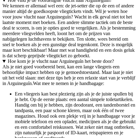
Hoe vind je de voordeligste vlucht naar Arguineguín?
We kennen er allemaal wel een: de jet-setter die op de een of andere
manier altijd de goedkoopste vliegtickets vindt. Wil je weten hoe
voor jouw vlucht naar Arguineguín? Wacht in elk geval niet tot het
laatste moment met boeken. Een andere slimme tactiek om de beste
deal te scoren, is om je opties goed te vergelijken. Als je bestemming
meerdere vliegvelden heeft, loont het om de prijzen van
nabijgelegen luchthavens te bekijken. Ten slotte, wees bereid om
snel te boeken als je een gunstige deal tegenkomt. Deze is mogelijk
maar kort beschikbaar! Maar met wat handigheid en een dosis geluk
is dat scherp geprijsde vliegticket zo geboekt.
Hoe kom je je vlucht naar Arguineguín het beste door?
Als je niet goed voorbereid bent, kan een lange vliegreis een
behoorlijke impact hebben op je gemoedstoestand. Maar laat je niet
uit het veld slaan: met deze tips heb je een relaxte start van je verblijf
in Arguineguín.
Wat mee te nemen in je handbagage:
Een vliegreis kan best plezierig zijn als je de juiste spullen bij
je hebt. Op de eerste plaats: een aantal simpele toiletartikelen.
Handig om bij je hebben, zijn deodorant, een tandenborstel en
tandpasta, een paar schone kleren, maar ook één of twee
magazines. Houd ook een plekje vrij in je handbagage voor je
mobiele telefoon en een oplader, medicijnen als je die gebruikt
en een comfortabel reiskussen. Wat zeker niet mag ontbreken,
zijn natuurlijk je paspoort of ID-kaart, reispapieren en je