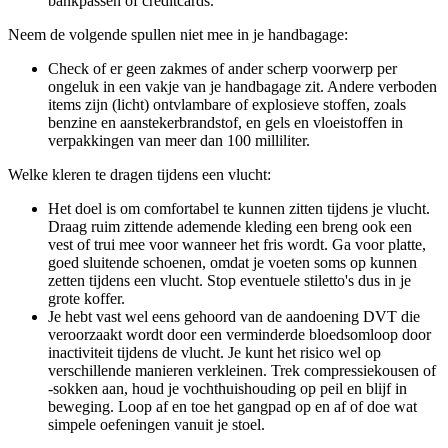
bankpassen of creditcards.
Neem de volgende spullen niet mee in je handbagage:
Check of er geen zakmes of ander scherp voorwerp per
ongeluk in een vakje van je handbagage zit. Andere verboden
items zijn (licht) ontvlambare of explosieve stoffen, zoals
benzine en aanstekerbrandstof, en gels en vloeistoffen in
verpakkingen van meer dan 100 milliliter.
Welke kleren te dragen tijdens een vlucht:
Het doel is om comfortabel te kunnen zitten tijdens je vlucht.
Draag ruim zittende ademende kleding een breng ook een
vest of trui mee voor wanneer het fris wordt. Ga voor platte,
goed sluitende schoenen, omdat je voeten soms op kunnen
zetten tijdens een vlucht. Stop eventuele stiletto's dus in je
grote koffer.
Je hebt vast wel eens gehoord van de aandoening DVT die
veroorzaakt wordt door een verminderde bloedsomloop door
inactiviteit tijdens de vlucht. Je kunt het risico wel op
verschillende manieren verkleinen. Trek compressiekousen of
-sokken aan, houd je vochthuishouding op peil en blijf in
beweging. Loop af en toe het gangpad op en af of doe wat
simpele oefeningen vanuit je stoel.