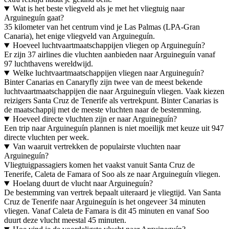
Wat is het beste vliegveld als je met het vliegtuig naar
Arguineguín gaat?
35 kilometer van het centrum vind je Las Palmas (LPA-Gran
Canaria), het enige vliegveld van Arguineguín.
Hoeveel luchtvaartmaatschappijen vliegen op Arguineguín?
Er zijn 37 airlines die vluchten aanbieden naar Arguineguín vanaf
97 luchthavens wereldwijd.
Welke luchtvaartmaatschappijen vliegen naar Arguineguín?
Binter Canarias en Canaryfly zijn twee van de meest bekende
luchtvaartmaatschappijen die naar Arguineguín vliegen. Vaak kiezen
reizigers Santa Cruz de Tenerife als vertrekpunt. Binter Canarias is
de maatschappij met de meeste vluchten naar de bestemming.
Hoeveel directe vluchten zijn er naar Arguineguín?
Een trip naar Arguineguín plannen is niet moeilijk met keuze uit 947
directe vluchten per week.
Van waaruit vertrekken de populairste vluchten naar
Arguineguín?
Vliegtuigpassagiers komen het vaakst vanuit Santa Cruz de
Tenerife, Caleta de Famara of Soo als ze naar Arguineguín vliegen.
Hoelang duurt de vlucht naar Arguineguín?
De bestemming van vertrek bepaalt uiteraard je vliegtijd. Van Santa
Cruz de Tenerife naar Arguineguín is het ongeveer 34 minuten
vliegen. Vanaf Caleta de Famara is dit 45 minuten en vanaf Soo
duurt deze vlucht meestal 45 minuten.