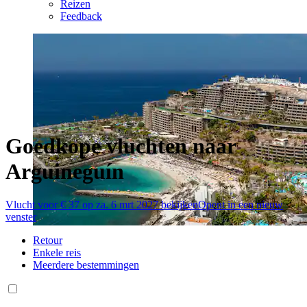
Reizen
Feedback
Goedkope vluchten naar
Arguineguín
Vlucht voor € 37 op za. 6 mrt 2027 bekijken
Opent in een nieuw
venster
Retour
Enkele reis
Meerdere bestemmingen