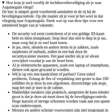
Hoe kom je snel voorbij de luchthavenbeveiliging als je naar
Arguineguín vliegt?
De truc is simpel: goed voorbereid aansluiten in de rij bij de
beveiligingscontrole. Op die manier zit je voor je het weet in dat
vliegtuig naar Arguineguín. Steek wat op van deze tips voor een
uitstekend begin van je vakantie:
De security wil eerst controleren of je een geldige ID-kaart
hebt en idem instapkaart. Stop deze dus niet te diep in je tas,
maar zorg dat je ze snel kunt tonen.
Je jas, riem, sleutels en andere items in je zakken, zoals
earphones of earbuds, zullen in een bak door de
securityscanner moeten. Het gaat sneller als je ze alvast
verwijdert voordat je aan de beurt bent.
Al je elektronische apparaten, zoals een laptop of smartphone,
dienen ook apart gescand te worden.
Wil je op reis met handcrème of parfum? Geen enkel
probleem. Zolang de fles of verpakking niet groter is dan 100
milliliter én je deze in een afgesloten, doorzichtige zak stopt,
mag het met je mee in de cabine.
Makkelijke sneakers zijn praktisch, aangezien de kans minder
groot is dat je deze uit moet doen bij de beveiligingscontrole.
Hoge laarzen of stevige schoenen worden vaak aan een aparte
scan onderworpen.
Messen en andere scherpe voorwerpen zijn niet toegestaan in