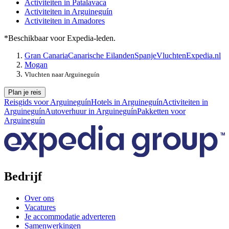
Activiteiten in Patalavaca
Activiteiten in Arguineguín
Activiteiten in Amadores
*Beschikbaar voor Expedia-leden.
Gran Canaria
Canarische Eilanden
Spanje
Vluchten
Expedia.nl
Mogan
Vluchten naar Arguineguín
Plan je reis
Reisgids voor Arguineguín
Hotels in Arguineguín
Activiteiten in
Arguineguín
Autoverhuur in Arguineguín
Pakketten voor
Arguineguín
Bedrijf
Over ons
Vacatures
Je accommodatie adverteren
Samenwerkingen