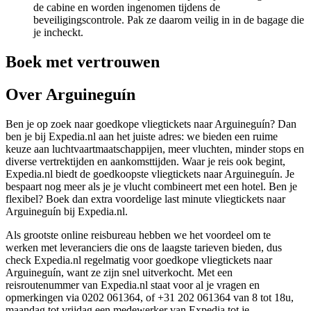
de cabine en worden ingenomen tijdens de
beveiligingscontrole. Pak ze daarom veilig in in de bagage die
je incheckt.
Boek met vertrouwen
Over Arguineguín
Ben je op zoek naar goedkope vliegtickets naar Arguineguín? Dan
ben je bij Expedia.nl aan het juiste adres: we bieden een ruime
keuze aan luchtvaartmaatschappijen, meer vluchten, minder stops en
diverse vertrektijden en aankomsttijden. Waar je reis ook begint,
Expedia.nl biedt de goedkoopste vliegtickets naar Arguineguín. Je
bespaart nog meer als je je vlucht combineert met een hotel. Ben je
flexibel? Boek dan extra voordelige last minute vliegtickets naar
Arguineguín bij Expedia.nl.
Als grootste online reisbureau hebben we het voordeel om te
werken met leveranciers die ons de laagste tarieven bieden, dus
check Expedia.nl regelmatig voor goedkope vliegtickets naar
Arguineguín, want ze zijn snel uitverkocht. Met een
reisroutenummer van Expedia.nl staat voor al je vragen en
opmerkingen via 0202 061364, of +31 202 061364 van 8 tot 18u,
maandag tot vrijdag een medewerker van Expedia tot je