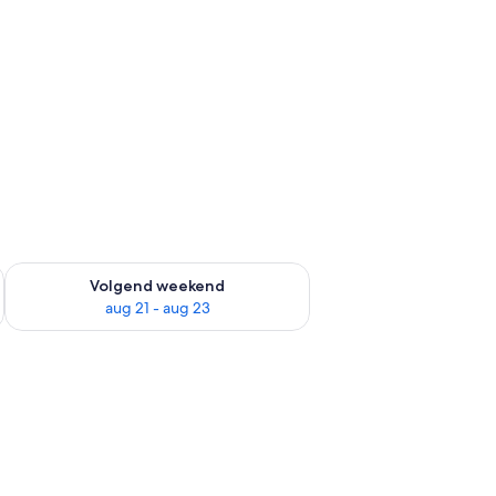
dit weekend aug 14 - aug 16
De beschikbaarheid controleren voor volgend weekend aug 2
Volgend weekend
aug 21 - aug 23