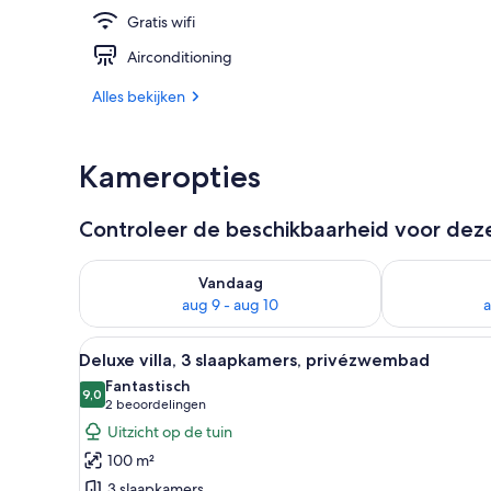
Gratis wifi
Terrein van 
Airconditioning
Alles bekijken
Kameropties
Controleer de beschikbaarheid voor de
De beschikbaarheid controleren voor vanavond aug 
De beschikbaa
Vandaag
aug 9 - aug 10
a
Alle
Een lichte slaapkamer met een
7
Deluxe villa, 3 slaapkamers, privézwembad
foto's
Fantastisch
voor
9,0
9,0 van 10
(2
2 beoordelingen
Deluxe
beoordelingen)
Uitzicht op de tuin
villa,
100 m²
3
3 slaapkamers