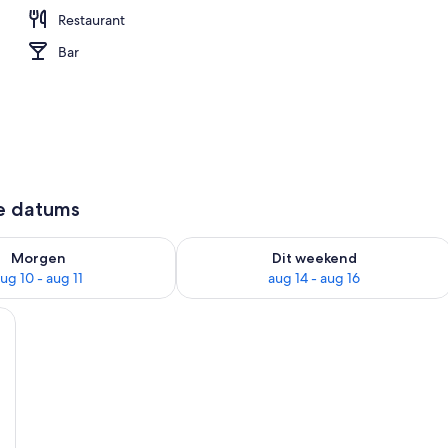
Restaurant
de accommodatie
Bar
ze datums
9 - aug 10
rheid controleren voor morgen aug 10 - aug 11
De beschikbaarheid controleren voor 
Morgen
Dit weekend
ug 10 - aug 11
aug 14 - aug 16
 groot bed, twee ramen en een balkon.