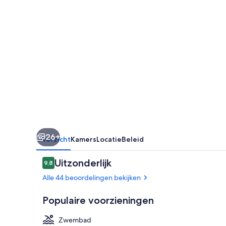
26+
Overzicht
Kamers
Locatie
Beleid
Beoordelingen
Uitzonderlijk
9,8
9,8 op 10 –
Alle 44 beoordelingen bekijken
Populaire voorzieningen
Zwembad