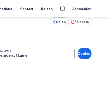
modatie
Contact
Reizen
Aanmelden
Delen
Opslaan
izigers
Zoeken