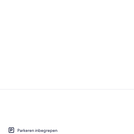
Foodcourt
15 buitenzwe
Parkeren inbegrepen