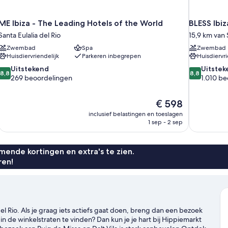
ME Ibiza - The Leading Hotels of the World
BLESS Ibi
Santa Eulalia del Rio
15,9 km van S
Zwembad
Spa
Zwembad
Huisdiervriendelijk
Parkeren inbegrepen
Huisdiervri
8.8
8.8
Uitstekend
Uitstek
8,8
8,8
van
van
269 beoordelingen
1.010 b
10,
10,
Uitstekend,
Uitstekend,
De
€ 598
269
1.010
prijs
beoordelingen
beoordelin
inclusief belastingen en toeslagen
is
1 sep - 2 sep
€ 598
ende kortingen en extra's te zien.
ren!
a del Rio. Als je graag iets actiefs gaat doen, breng dan een bezoek
 in de winkelstraten te vinden? Dan kun je je hart bij Hippiemarkt