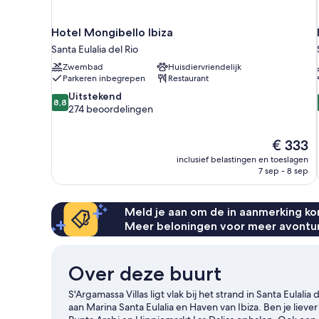
Hotel Mongibello Ibiza
Santa Eulalia del Rio
Zwembad
Huisdiervriendelijk
Parkeren inbegrepen
Restaurant
8.8
Uitstekend
8,8
van
274 beoordelingen
10,
Uitstekend,
De
€ 333
274
prijs
beoordelingen
inclusief belastingen en toeslagen
is
7 sep - 8 sep
€ 333
Meld je aan om de in aanmerking kom
Meer beloningen voor meer avontu
Over deze buurt
S'Argamassa Villas ligt vlak bij het strand in Santa Eulali
aan Marina Santa Eulalia en Haven van Ibiza. Ben je liever