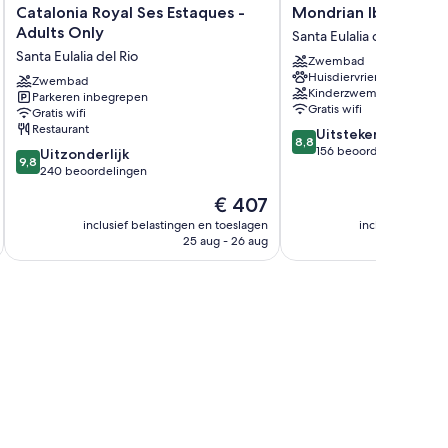
eiten zoals privézwembaden en open haarden en bieden
Catalonia
Mondrian
Catalonia Royal Ses Estaques -
Mondrian Ibiza
kons.
Royal
Ibiza
Adults Only
Santa Eulalia del Rio
Ses
Santa
Santa Eulalia del Rio
Zwembad
Estaques
Eulalia
Huisdiervriendelijk
-
Zwembad
del
Kinderzwembad
Parkeren inbegrepen
Adults
Rio
Gratis wifi
Gratis wifi
Only
Restaurant
d-spelers
8.8
Uitstekend
Santa
8,8
van
156 beoordelingen
9.8
Eulalia
Uitzonderlijk
9,8
10,
van
del
240 beoordelingen
Uitstekend,
10,
Rio
De
€ 407
156
Uitzonderlijk,
prijs
beoordelingen
240
inclusief belastingen en toeslagen
inclusief belast
is
25 aug - 26 aug
beoordelingen
€ 407