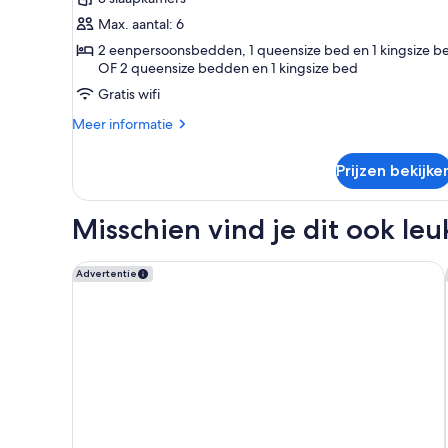
slaapkamers,
Max. aantal: 6
privézwembad
2 eenpersoonsbedden, 1 queensize bed en 1 kingsize b
laden
OF 2 queensize bedden en 1 kingsize bed
Gratis wifi
Meer
Meer informatie
details
over
Prijzen bekijke
Deluxe
villa,
3
Misschien vind je dit ook leu
slaapkamers,
privézwembad
Hotel Mongibello Ibiza
Advertentie