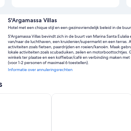
S'Argamassa Villas
Hotel met een chique stijl en een gezinsvriendelijk beleid in de buu
S'Argamassa Villas bevindt zich in de buurt van Marina Santa Eulalia 
van/naar de luchthaven, een kruidenier/supermarkt en een terras. Avo
activiteiten zoals fietsen, paardrijden en roeien/kanoën. Maak geb
lokale activiteiten zoals scubaduiken, zeilen en motorboottochtjes
winkels ter plaatse en een koffiebar/café en verbinding maken met
(voor 1-2 personen of maximaal 6 toestellen).
Informatie over annuleringsrechten
Overige voordelen zijn o.a.:
15 buitenzwembaden met ligstoelen
s
Gratis plaatsen voor zelf parkeren
a Prestige Suites & Spa
Hotel Tres Torres
Een limousine- of autoservice, fietsverhuur en oppasservices (to
Meertalig personeel, barbecues en een gemotoriseerd watervoe
Uit gastbeoordelingen blijkt dat gasten niets dan lof hebben v
Kamervoorzieningen