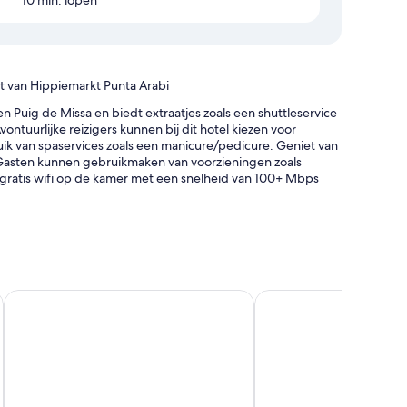
10 min. lopen
rt van Hippiemarkt Punta Arabi
en Puig de Missa en biedt extraatjes zoals een shuttleservice
ntuurlijke reizigers kunnen bij dit hotel kiezen voor
ruik van spaservices zoals een manicure/pedicure. Geniet van
. Gasten kunnen gebruikmaken van voorzieningen zoals
 gratis wifi op de kamer met een snelheid van 100+ Mbps
Catalonia Royal Ses Estaques - Adults Only
Mondrian Ibiza
eslag)
rtuig ter plaatse
oor de algehele staat van de accommodatie