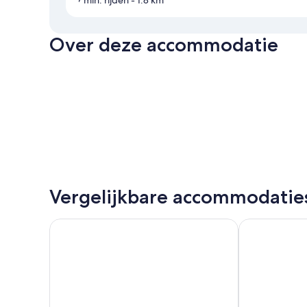
7 min. rijden
- 1.8 km
Over deze accommodatie
Vergelijkbare accommodatie
Aguas de Ibiza by NCalma Hotels
Insotel Fenici