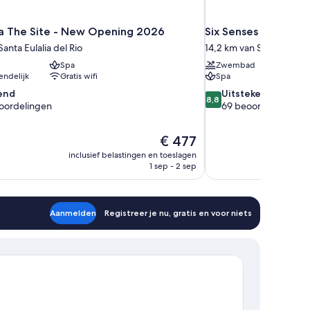
za The Site - New Opening 2026
Six Senses Ibiza
anta Eulalia del Rio
14,2 km van Santa Eulalia
Spa
Zwembad
endelijk
Gratis wifi
Spa
8.8
end
Uitstekend
8,8
van
eoordelingen
69 beoordelingen
10,
Uitstekend,
De
€ 477
69
prijs
gen
beoordelingen
inclusief belastingen en toeslagen
is
1 sep - 2 sep
€ 477
Aanmelden
Registreer je nu, gratis en voor niets