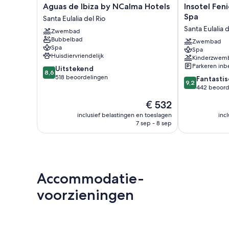
Aguas
Insotel
Aguas de Ibiza by NCalma Hotels
Insotel Feni
de
Fenicia
Spa
Santa Eulalia del Rio
Ibiza
Prestige
Santa Eulalia d
Zwembad
by
Suites
Bubbelbad
NCalma
&
Zwembad
Spa
Spa
Hotels
Spa
Huisdiervriendelijk
Kinderzwem
Santa
Santa
Parkeren in
8.6
Uitstekend
Eulalia
Eulalia
8,6
van
518 beoordelingen
9.2
del
del
Fantastis
9,2
10,
van
Rio
Rio
442 beoord
Uitstekend,
10,
De
€ 532
518
Fantastisch,
prijs
beoordelingen
442
inclusief belastingen en toeslagen
inc
is
7 sep - 8 sep
beoordelinge
€ 532
Accommodatie-
voorzieningen