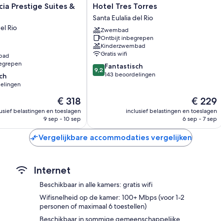
Alle gastenkamers van S'Argamassa Villas zijn voorzien van facilit
Hotel
cia Prestige Suites &
Hotel Tres Torres
daarnaast voordelen zoals luxe beddengoed en gemeubileerde bal
Tres
Santa Eulalia del Rio
Torres
Aanvullende gemakken in alle kamers zijn o.a.:
el Rio
Zwembad
Santa
Ontbijt inbegrepen
Kinderstoelen en gratis baby-/kinderbedjes
Eulalia
Kinderzwembad
del
Badkamers met regendouches en gratis toiletartikelen
Gratis wifi
bad
Rio
begrepen
Flatscreentelevisies van 42 inch met premium tv-zenders en dv
9.2
Fantastisch
9,2
van
143 beoordelingen
ch
(kleding)kasten, aparte zitruimtes en aparte eetruimtes
10,
elingen
Fantastisch,
De
De
€ 318
€ 229
143
prijs
prijs
beoordelingen
lusief belastingen en toeslagen
inclusief belastingen en toeslagen
is
is
9 sep - 10 sep
6 sep - 7 sep
n
€ 318
€ 229
Vergelijkbare accommodaties vergelijken
Internet
Beschikbaar in alle kamers: gratis wifi
Wifisnelheid op de kamer: 100+ Mbps (voor 1-2
personen of maximaal 6 toestellen)
Beschikbaar in sommige gemeenschappelijke