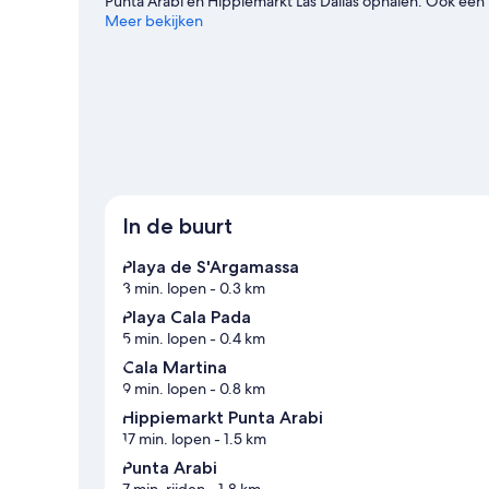
Punta Arabi en Hippiemarkt Las Dalias ophalen. Ook een 
de wateractiviteiten in de regio dankzij faciliteiten voor
Meer bekijken
paardrijden.
Bekijk onze reisgids voor Santa Eulalia del R
In de buurt
Playa de S'Argamassa
3 min. lopen
- 0.3 km
Playa Cala Pada
5 min. lopen
- 0.4 km
Cala Martina
9 min. lopen
- 0.8 km
Hippiemarkt Punta Arabi
17 min. lopen
- 1.5 km
Punta Arabi