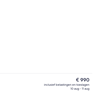
Restaurant
De
€ 990
huidige
inclusief belastingen en toeslagen
prijs
10 aug - 11 aug
mbaden, ligstoelen bij het zwembad
Terras
is
€ 990