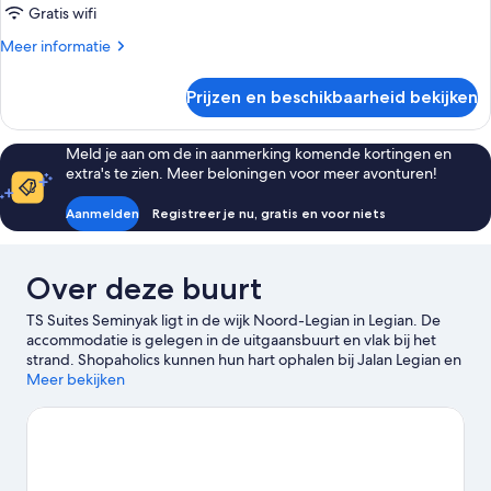
Gratis wifi
Kamer
laden
Meer
Meer informatie
details
over
Prijzen en beschikbaarheid bekijken
Kamer
Meld je aan om de in aanmerking komende kortingen en
extra's te zien. Meer beloningen voor meer avonturen!
Aanmelden
Registreer je nu, gratis en voor niets
Over deze buurt
TS Suites Seminyak ligt in de wijk Noord-Legian in Legian. De
accommodatie is gelegen in de uitgaansbuurt en vlak bij het
strand. Shopaholics kunnen hun hart ophalen bij Jalan Legian en
Winkelcentrum Beachwalk, terwijl natuurliefhebbers bij Legian
Meer bekijken
Beach en Double Six Beach van het natuurschoon in de
omgeving kunnen genieten. Ben je op reis met je kinderen? Dan
mag je Waterbom Bali absoluut niet missen.
Bekijk onze reisgids
voor Legian