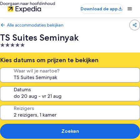
Doorgaan naar hoofdinhoud
Download de app
Alle accommodaties bekijken
TS Suites Seminyak
5.0-
sterrenaccommodatie
Kies datums om prijzen te bekijken
Waar wil je naartoe?
Datums
Reizigers
Zoeken