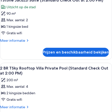
TStone Jacuzzi Suite (Standard Check Out at 2:00 PM)
foto's
Out
Uitzicht op de stad
at
voor
2:00
90 m²
TStone
PM)
Jacuzzi
Max. aantal: 2
Suite
1 kingsize bed
(Standard
Gratis wifi
Check
Meer
Meer informatie
Out
details
at
over
Prijzen en beschikbaarheid bekijken
TStone
2:00
Jacuzzi
PM)
Suite
Alle
2 BR TSky Rooftop Villa Private Pool (
laden
12
(Standard
2 BR TSky Rooftop Villa Private Pool (Standard Check Out
foto's
Check
at 2:00 PM)
Out
voor
200 m²
at
2
2:00
Max. aantal: 4
BR
PM)
2 kingsize bedden
TSky
Rooftop
Gratis wifi
Villa
Meer
Meer informatie
Private
details