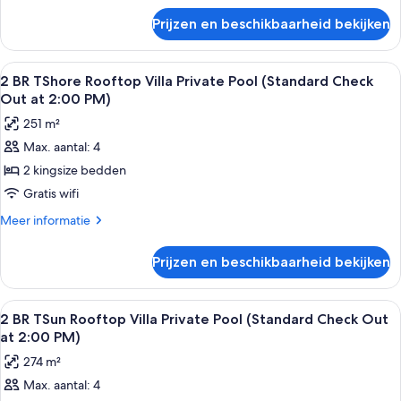
over
Pool
Prijzen en beschikbaarheid bekijken
2
(Standard
BR
Check
TSky
Alle
2 BR TShore Rooftop Villa Private Poo
8
Out
Rooftop
2 BR TShore Rooftop Villa Private Pool (Standard Check
foto's
Villa
at
Out at 2:00 PM)
Private
voor
2:00
251 m²
Pool
2
PM)
(Standard
Max. aantal: 4
BR
Check
laden
2 kingsize bedden
TShore
Out
at
Rooftop
Gratis wifi
2:00
Villa
Meer
Meer informatie
PM)
Private
details
over
Pool
Prijzen en beschikbaarheid bekijken
2
(Standard
BR
Check
TShore
Alle
2 BR TSun Rooftop Villa Private Pool 
5
Out
Rooftop
2 BR TSun Rooftop Villa Private Pool (Standard Check Out
foto's
Villa
at
at 2:00 PM)
Private
voor
2:00
274 m²
Pool
2
PM)
(Standard
Max. aantal: 4
BR
Check
laden