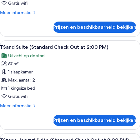
Check
Gratis wifi
Out
Meer
Meer informatie
at
details
2:00
over
Prijzen en beschikbaarheid bekijken
TShell
PM)
Room
laden
(Standard
Alle
Een moderne hotelkamer met een groot 
8
Check
TSand Suite (Standard Check Out at 2:00 PM)
foto's
Out
Uitzicht op de stad
at
voor
2:00
67 m²
TSand
PM)
Suite
1 slaapkamer
(Standard
Max. aantal: 2
Check
1 kingsize bed
Out
Gratis wifi
at
Meer
Meer informatie
2:00
details
PM)
over
Prijzen en beschikbaarheid bekijken
laden
TSand
Suite
(Standard
Alle
Een moderne badkamer met een stenen
11
Check