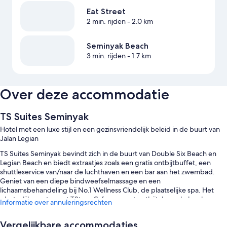
Eat Street
2 min. rijden
- 2.0 km
Seminyak Beach
3 min. rijden
- 1.7 km
Over deze accommodatie
TS Suites Seminyak
Hotel met een luxe stijl en een gezinsvriendelijk beleid in de buurt van
Jalan Legian
TS Suites Seminyak bevindt zich in de buurt van Double Six Beach en
Legian Beach en biedt extraatjes zoals een gratis ontbijtbuffet, een
shuttleservice van/naar de luchthaven en een bar aan het zwembad.
Geniet van een diepe bindweefselmassage en een
lichaamsbehandeling bij No.1 Wellness Club, de plaatselijke spa. Het
plaatselijke restaurant TStore Cafe serveert ontbijt, brunch, lunch en
Informatie over annuleringsrechten
diner. Naast voorzieningen zoals een terras en designerwinkels ter
plaatse kunnen gasten gebruikmaken van gratis wifi op de kamer.
Vergelijkbare accommodaties