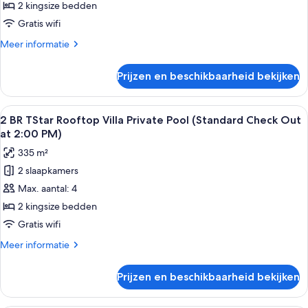
2 kingsize bedden
TSun
Out
at
Rooftop
Gratis wifi
2:00
Villa
Meer
Meer informatie
PM)
Private
details
over
Pool
Prijzen en beschikbaarheid bekijken
2
(Standard
BR
Check
TSun
Alle
Een dakzwembad met ligbedden, een st
5
Out
Rooftop
2 BR TStar Rooftop Villa Private Pool (Standard Check Out
foto's
Villa
at
at 2:00 PM)
Private
voor
2:00
335 m²
Pool
2
PM)
(Standard
2 slaapkamers
BR
Check
laden
Max. aantal: 4
TStar
Out
at
Rooftop
2 kingsize bedden
2:00
Villa
Gratis wifi
PM)
Private
Meer
Meer informatie
Pool
details
(Standard
over
Prijzen en beschikbaarheid bekijken
2
Check
BR
Out
TStar