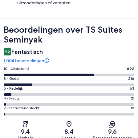
uitzonderingen of vereisten.
Beoordelingen
Beoordelingen over TS Suites
Seminyak
Fantastisch
9,2
1.004 beoordelingen
Gastenscore:
10 - Uitstekend
692
10
Gastenscore:
8 - Goed
216
-
8
Uitstekend.
Gastenscore:
6 - Redelijk
63
-
692
6
Goed.
Gastenscore:
4 - Matig
21
van
-
216
4
1004
Redelijk.
Gastenscore:
2 - Ontzettend slecht
12
van
-
beoordelingen
63
2
1004
Matig.
van
-
beoordelingen
21
1004
Ontzettend
van
9,4
8,4
9,6
beoordelingen
slecht.
1004
Netheid
Locatie
Personeel en service