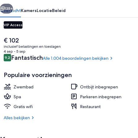
rige
Volgende
135+
Overzicht
Kamers
Locatie
Beleid
VIP Access
De
€ 102
huidige
inclusief belastingen en toeslagen
prijs
4 sep - 5 sep
is
Beoordelingen
Fantastisch
9,2
Alle 1.004 beoordelingen bekijken
9,2 op 10 –
€ 102
Populaire voorzieningen
Een buitenzwembad, gratis zwembadca
Zwembad
Ontbijt inbegrepen
Spa
Parkeren inbegrepen
Gratis wifi
Restaurant
Alles bekijken