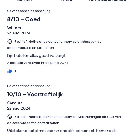
12
beoordelingen
Beoordelingen
van
Geverifieerde beoordeling
1004
8/10 – Goed
beoordelingen
Willem
24 aug 2024
Positief: Netheid, personeel en service en staat van de
accommodatie en faciliteiten
Fijn hotel en alles goed verzorgt
2 nachten verbleven in augustus 2024
0
Geverifieerde beoordeling
10/10 – Voortreffelijk
Carolus
22 aug 2024
Positief: Netheid, personeel en service, voorzieningen en staat van
de accommodatie en faciliteiten
Uitstekend hotel met zeer vriendelijk personeel. Kamer ook