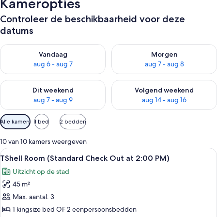
Kameropties
Controleer de beschikbaarheid voor deze
datums
De beschikbaarheid controleren voor vanavond aug 6 - aug 7
De beschikbaarheid controler
Vandaag
Morgen
aug 6 - aug 7
aug 7 - aug 8
De beschikbaarheid controleren voor dit weekend aug 7 - aug
De beschikbaarheid controler
Dit weekend
Volgend weekend
aug 7 - aug 9
aug 14 - aug 16
Beschikbare
Alle kamers
1 bed
2 bedden
filters
voor
10 van 10 kamers weergeven
kamers
Alle
Een hotelkamer met een bed, een kleur
7
TShell Room (Standard Check Out at 2:00 PM)
foto's
Uitzicht op de stad
voor
45 m²
TShell
Room
Max. aantal: 3
(Standard
1 kingsize bed OF 2 eenpersoonsbedden