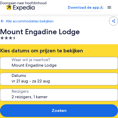
Doorgaan naar hoofdinhoud
Download de app
Alle accommodaties bekijken
Mount Engadine Lodge
3.5-
sterrenaccommodatie
Kies datums om prijzen te bekijken
Waar wil je naartoe?
Datums
Reizigers
Zoeken