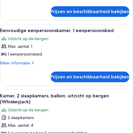
details
balkon,
over
uitzicht
Prijzen en beschikbaarheid bekijken
Kamer,
op
1
bergen
queensize
Alle
Een hotelkamer met een bed, twee be
4
bed,
(Birdwood
Eenvoudige eenpersoonskamer, 1 eenpersoonsbed
foto's
balkon,
or
Uitzicht op de bergen
uitzicht
voor
Burstall)
op
Max. aantal: 1
Eenvoudige
laden
bergen
eenpersoonskamer,
1 eenpersoonsbed
(Birdwood
1
or
Meer
Meer informatie
Burstall)
eenpersoonsbed
details
over
laden
Prijzen en beschikbaarheid bekijken
Eenvoudige
eenpersoonskamer,
1
Alle
Een kamer met twee bedden, houten ba
13
eenpersoonsbed
Kamer, 2 slaapkamers, balkon, uitzicht op bergen
foto's
(Whiskeyjack)
voor
Uitzicht op de bergen
Kamer,
2 slaapkamers
2
Max. aantal: 4
slaapkamers,