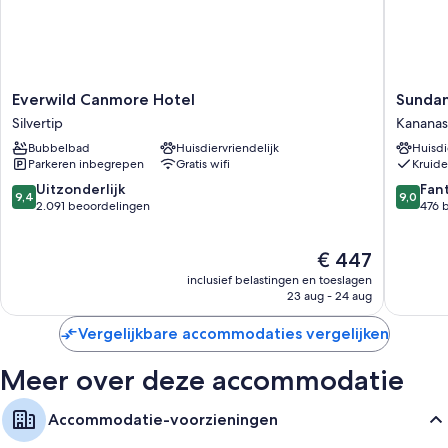
Everwild
Sundan
Everwild Canmore Hotel
Sunda
Canmore
By
Silvertip
Kananas
Hotel
Baseca
Bubbelbad
Huisdiervriendelijk
Huisdi
Silvertip
Kananas
Parkeren inbegrepen
Gratis wifi
Kruide
9.4
9.0
Uitzonderlijk
Fan
9,4
9,0
van
van
2.091 beoordelingen
476 
10,
10,
Uitzonderlijk,
Fantasti
De
€ 447
2.091
476
prijs
beoordelingen
beoorde
inclusief belastingen en toeslagen
is
23 aug - 24 aug
€ 447
Vergelijkbare accommodaties vergelijken
Meer over deze accommodatie
Accommodatie-voorzieningen