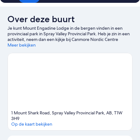
Over deze buurt
Je kunt Mount Engadine Lodge in de bergen vinden in een
provinciaal park in Spray Valley Provincial Park. Heb je zin in een
activiteit, neem dan een kijkje bij Canmore Nordic Centre
Provincial Park en Wintersportplaats Fortress Mountain. Voor
Meer bekijken
attracties in de omgeving kun je bij Rocky Mountain Adaptive
Sports Centre en Canmore Recreation Centre terecht. Raften is
een geweldige manier om van het water in de omgeving te
genieten. Als je liever een activiteit in de natuur hebt, ga je in de
buurt wandel- en fietsroutes afleggen.
Bekijk onze reisgids voor
Spray Valley Provincial Park
1 Mount Shark Road, Spray Valley Provincial Park, AB, T1W
3H9
Op de kaart bekijken
Kaart