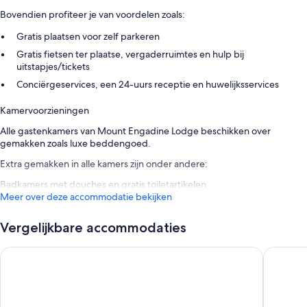
Bovendien profiteer je van voordelen zoals:
Gratis plaatsen voor zelf parkeren
Gratis fietsen ter plaatse, vergaderruimtes en hulp bij
uitstapjes/tickets
Conciërgeservices, een 24-uurs receptie en huwelijksservices
Kamervoorzieningen
Alle gastenkamers van Mount Engadine Lodge beschikken over
gemakken zoals luxe beddengoed.
Extra gemakken in alle kamers zijn onder andere:
Badkamers met douches en gratis toiletartikelen
Meer over deze accommodatie bekijken
Vergelijkbare accommodaties
Everwild Canmore Hotel
Sundanc