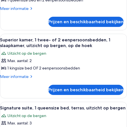
balkon,
1 queensize bed en 2 eenpersoonsbedden
uitzicht
Meer
Meer informatie
op
details
over
bergen
Prijzen en beschikbaarheid bekijken
Kamer,
(Whiskeyjack)
2
laden
slaapkamers,
Alle
Superior kamer, 1 twee- of 2 eenpers
7
balkon,
Superior kamer, 1 twee- of 2 eenpersoonsbedden, 1
foto's
uitzicht
slaapkamer, uitzicht op bergen, op de hoek
op
voor
Uitzicht op de bergen
bergen
Superior
(Whiskeyjack)
Max. aantal: 2
kamer,
1 kingsize bed OF 2 eenpersoonsbedden
1
twee-
Meer
Meer informatie
details
of
over
2
Prijzen en beschikbaarheid bekijken
Superior
eenpersoonsbedden,
kamer,
1
1
Alle
Een slaapkamer met een houten bed, e
8
twee-
slaapkamer,
Signature suite, 1 queensize bed, terras, uitzicht op bergen
foto's
of
uitzicht
Uitzicht op de bergen
2
voor
op
eenpersoonsbedden,
Max. aantal: 3
Signature