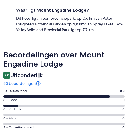
Waar ligt Mount Engadine Lodge?
Dit hotel ligt in een provinciepark, op 0,6 km van Peter
Lougheed Provincial Park en op 4,8 km van Spray Lakes. Bow
Valley Wildland Provincial Park ligt op 7,7 km.
Beoordelingen
Beoordelingen over Mount
Engadine Lodge
Uitzonderlijk
9,8
93 beoordelingen
Gastenscore:
10 - Uitstekend
82
10
Gastenscore:
8 - Goed
11
-
8
Uitstekend.
Gastenscore:
6 - Redelijk
0
-
82
6
Goed.
Gastenscore:
4 - Matig
0
van
-
11
4
93
Redelijk.
Gastenscore:
2 - Ontzettend slecht
0