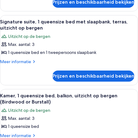
2
Prijzen en beschikbaarheid bekijken
Standaard
eenpersoonsbedden,
kamer,
1
1
Alle
Een slaapkamer met een houten bed, nac
15
twee-
slaapkamer,
Signature suite, 1 queensize bed met slaapbank, terras,
foto's
of
uitzicht op bergen
uitzicht
2
voor
op
Uitzicht op de bergen
eenpersoonsbedden,
Signature
bergen
1
Max. aantal: 3
suite,
slaapkamer,
laden
1 queensize bed en 1 tweepersoons slaapbank
1
uitzicht
op
queensize
Meer
Meer informatie
bergen
details
bed
over
met
Prijzen en beschikbaarheid bekijken
Signature
slaapbank,
suite,
terras,
1
Alle
Een slaapkamer met een bed, een raam
15
queensize
uitzicht
Kamer, 1 queensize bed, balkon, uitzicht op bergen
foto's
bed
(Birdwood or Burstall)
op
met
voor
bergen
Uitzicht op de bergen
slaapbank,
Kamer,
laden
terras,
Max. aantal: 3
1
uitzicht
1 queensize bed
queensize
op
bergen
bed,
Meer
Meer informatie