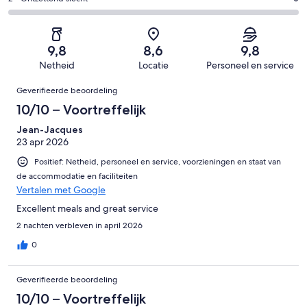
van
-
beoordelingen
0
2
93
Matig.
van
-
beoordelingen
0
93
Ontzettend
van
9,8
8,6
9,8
beoordelingen
slecht.
93
Netheid
Locatie
Personeel en service
0
beoordelingen
Beoordelingen
van
Geverifieerde beoordeling
93
10/10 – Voortreffelijk
beoordelingen
Jean-Jacques
23 apr 2026
Positief: Netheid, personeel en service, voorzieningen en staat van
de accommodatie en faciliteiten
Vertalen met Google
Excellent meals and great service
2 nachten verbleven in april 2026
0
Geverifieerde beoordeling
10/10 – Voortreffelijk