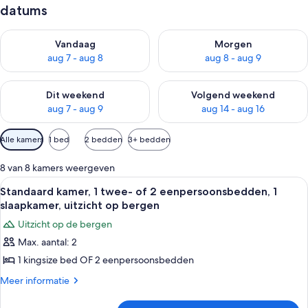
datums
De beschikbaarheid controleren voor vanavond aug 7 - aug 8
De beschikbaarheid controler
Vandaag
Morgen
aug 7 - aug 8
aug 8 - aug 9
De beschikbaarheid controleren voor dit weekend aug 7 - aug
De beschikbaarheid controler
Dit weekend
Volgend weekend
aug 7 - aug 9
aug 14 - aug 16
Beschikbare
Alle kamers
1 bed
2 bedden
3+ bedden
filters
voor
8 van 8 kamers weergeven
kamers
Alle
Een slaapkamer met een groot bed, ee
15
Standaard kamer, 1 twee- of 2 eenpersoonsbedden, 1
foto's
slaapkamer, uitzicht op bergen
voor
Uitzicht op de bergen
Standaard
Max. aantal: 2
kamer,
1 kingsize bed OF 2 eenpersoonsbedden
1
twee-
Meer
Meer informatie
details
of
over