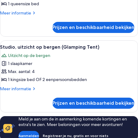
bergen,
1
suite,
1 queensize bed
slaapkamer,
op
1
uitzicht
Meer
Meer informatie
de
op
queensize
details
hoek
bergen,
over
bed,
Prijzen en beschikbaarheid bekijken
op
laden
Signature
terras,
de
suite,
uitzicht
hoek
1
Alle
Een houten bed met een witte matras
14
op
queensize
Studio, uitzicht op bergen (Glamping Tent)
foto's
bed,
bergen
Uitzicht op de bergen
terras,
voor
laden
uitzicht
1 slaapkamer
Studio,
op
uitzicht
Max. aantal: 4
bergen
op
1 kingsize bed OF 2 eenpersoonsbedden
bergen
Meer
Meer informatie
(Glamping
details
Tent)
over
Prijzen en beschikbaarheid bekijken
Studio,
laden
uitzicht
op
Meld je aan om de in aanmerking komende kortingen en
bergen
extra's te zien. Meer beloningen voor meer avonturen!
(Glamping
Tent)
Aanmelden
Registreer je nu, gratis en voor niets