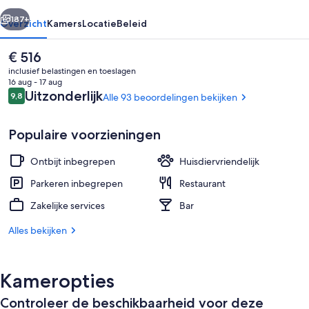
rige
Volgende
187+
Overzicht
Kamers
Locatie
Beleid
De
€ 516
huidige
inclusief belastingen en toeslagen
prijs
16 aug - 17 aug
is
Beoordelingen
Uitzonderlijk
9,8
Alle 93 beoordelingen bekijken
9,8 op 10 –
€ 516
Populaire voorzieningen
Ontbijt inbegrepen
Huisdiervriendelijk
Kamer, 1 queensize bed, balkon, uitzi
Parkeren inbegrepen
Restaurant
Zakelijke services
Bar
Alles bekijken
Kameropties
Controleer de beschikbaarheid voor deze