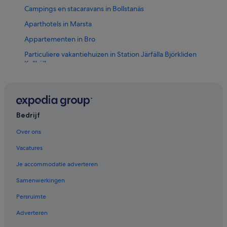
Campings en stacaravans in Bollstanäs
Aparthotels in Marsta
Appartementen in Bro
Particuliere vakantiehuizen in Station Järfälla Björkliden
Kallhäll
B&B in Station Bro
Elite Hotels of Sweden in Bro
Elite Hotels of Sweden in Marsta
Bedrijf
Elite Hotels of Sweden in Arlandastad
Over ons
Hotels in Kungsängen
Vacatures
Hotels in Upplands Vasby
Je accommodatie adverteren
Hotels in de buurt van Bro Hof Golf Club
Samenwerkingen
Hotels in Marsta
Persruimte
Hotels in Arlanda
Adverteren
Hotels in Arlandastad