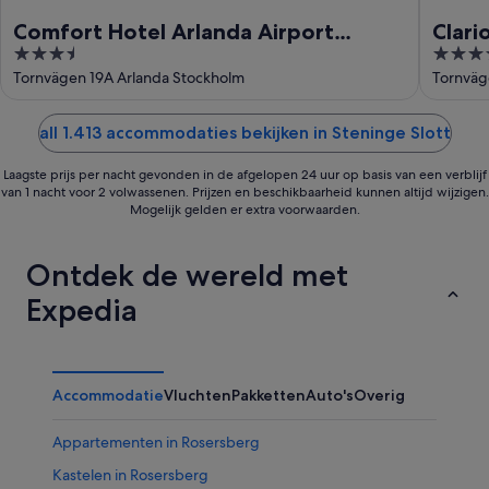
Comfort Hotel Arlanda Airport
Clari
3.5
4
Terminal
Termi
out
out
Tornvägen 19A Arlanda Stockholm
Tornväg
of
of
5
5
all 1.413 accommodaties bekijken in Steninge Slott
Laagste prijs per nacht gevonden in de afgelopen 24 uur op basis van een verblijf
van 1 nacht voor 2 volwassenen. Prijzen en beschikbaarheid kunnen altijd wijzigen.
Mogelijk gelden er extra voorwaarden.
Ontdek de wereld met
Expedia
Accommodatie
Vluchten
Pakketten
Auto's
Overig
Appartementen in Rosersberg
Kastelen in Rosersberg