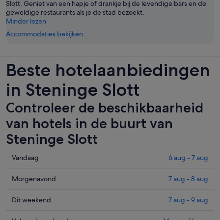
Slott. Geniet van een hapje of drankje bij de levendige bars en de
geweldige restaurants als je de stad bezoekt.
Minder lezen
Accommodaties bekijken
Beste hotelaanbiedingen
in Steninge Slott
Controleer de beschikbaarheid
van hotels in de buurt van
Steninge Slott
Controleer
Vandaag
6 aug - 7 aug
de
prijzen
Controleer
Morgenavond
7 aug - 8 aug
in
de
de
prijzen
Controleer
Dit weekend
7 aug - 9 aug
buurt
in
de
van