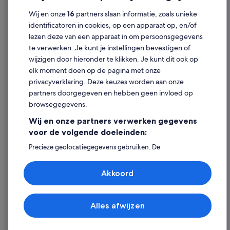
Cookies
Wij en onze
16
partners slaan informatie, zoals unieke
Gebruiksvoorwaarden
identificatoren in cookies, op een apparaat op, en/of
lezen deze van een apparaat in om persoonsgegevens
Juridische informatie/Contact
te verwerken. Je kunt je instellingen bevestigen of
Inhoudsrichtlijnen en inhoud rapporteren
wijzigen door hieronder te klikken. Je kunt dit ook op
elk moment doen op de pagina met onze
Hulp
privacyverklaring. Deze keuzes worden aan onze
partners doorgegeven en hebben geen invloed op
Contact
browsegegevens.
Je boeking wijzigen of annuleren
Wij en onze partners verwerken gegevens
Restitutieproces en tijdsbestek
voor de volgende doeleinden:
Boek een vlucht met airlinetegoed
Precieze geolocatiegegevens gebruiken. De
apparaatkenmerken actief scannen ter identificatie.
Internationale reisdocumenten
Informatie op een apparaat opslaan en/of openen.
Akkoord
Gepersonaliseerde advertenties en content, advertentie-
en contentmetingen, doelgroepenonderzoek en
ontwikkeling van diensten.
Partnerlijst (derden)
Alles afwijzen
© 2026 Expedia, Inc. - een bedrijf van Expedia Group. Alle rechten
voorbehouden. Expedia en het Expedia-logo zijn handelsmerken of
geregistreerde handelsmerken van Expedia, Inc.