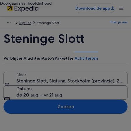
Doorgaan naar hoofdinhoud
Download de app
Plan je reis
Sigtuna
Steninge Slott
Steninge Slott
Verblijven
Vluchten
Auto's
Pakketten
Activiteiten
Naar
Steninge Slott, Sigtuna, Stockholm (provincie), Zwed
Datums
do 20 aug. - vr 21 aug.
Zoeken
Kaart verkennen