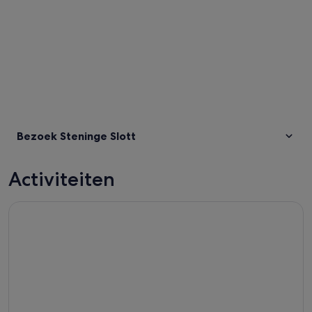
Bezoek Steninge Slott
Activiteiten
Privétour door Stockholm naar Skokloster Castle en Vikings