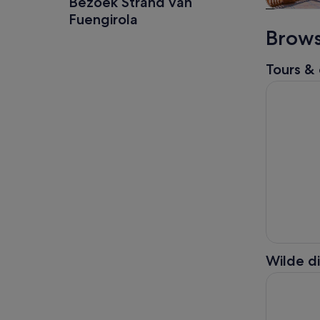
Bezoek Strand van
Tour
Fuengirola
daguitst
Brows
Tours & 
Tanger me
Wilde d
Entreekaa