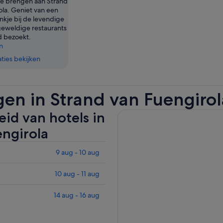
e brengen aan Strand
ola. Geniet van een
nkje bij de levendige
geweldige restaurants
ad bezoekt.
n
ies bekijken
en in Strand van Fuengirol
id van hotels in
engirola
9 aug - 10 aug
10 aug - 11 aug
14 aug - 16 aug