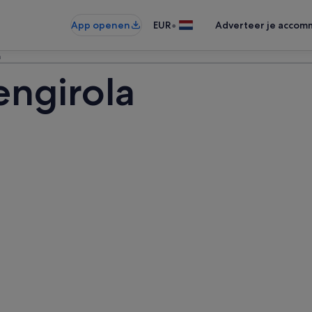
•
App openen
EUR
Adverteer je accom
a
engirola