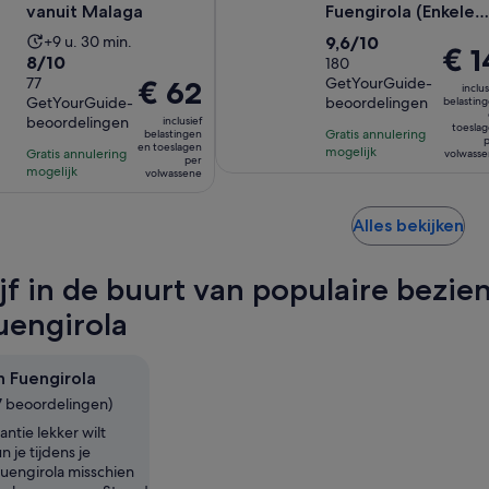
vanuit Malaga
Fuengirola (Enkele
reis of retour)
De
9.6
+9 u. 30 min.
9,6/10
De
€ 1
8.0
8/10
activiteit
van
180
prijs
van
77
GetYourGuide-
De
€ 62
duurt
10
inclus
is
GetYourGuide-
beoordelingen
belastin
10
prijs
9
met
€ 14
beoordelingen
inclusief
met
is
toesla
uur
180
Gratis annulering
belastingen
per
p
en toeslagen
77
€ 62
mogelijk
Gratis annulering
en
beoordelingen
volwass
per
volwa
mogelijk
beoordelingen
per
volwassene
30
volwassene
minuten
Op
Alles bekijken
ee
ni
ijf in de buurt van populaire bezi
ta
uengirola
n Fuengirola
57 beoordelingen)
antie lekker wilt
n je tijdens je
Fuengirola misschien