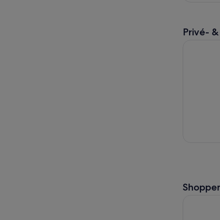
Privé- &
Catamaran 
Shoppe
Boottocht 