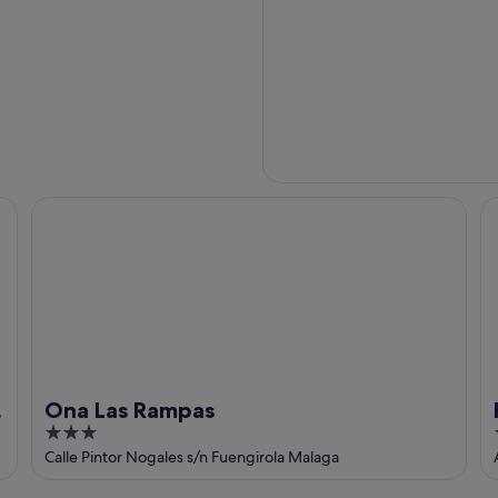
Ona Las Rampas
Ho
Ona Las Rampas
3
out
Calle Pintor Nogales s/n Fuengirola Malaga
of