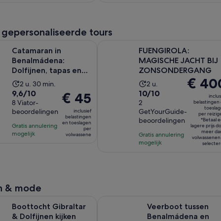
 gepersonaliseerde tours
in Benalmádena: Dolfijnen, tapas en zwemmen in de zee (2 uur
FUENGIROLA: MAGISCHE JACHT
Catamaran in
FUENGIROLA:
Benalmádena:
MAGISCHE JACHT BIJ
Dolfijnen, tapas en
ZONSONDERGANG
De
€ 40
zwemmen in de zee
De
De
2 u. 30 min.
2 u.
(2 uur en 3...
prijs
9.6
10.0
9,6/10
10/10
activiteit
activiteit
De
€ 45
inclus
is
van
8 Viator-
van
2
belastingen
duurt
duurt
prijs
toesla
€ 400
beoordelingen
GetYourGuide-
inclusief
10
10
2
2
is
per reizig
belastingen
beoordelingen
per
*Betaal 
met
met
en toeslagen
uur
uur
€ 45
Gratis annulering
lagere prijs d
per
reiziger*
meer da
8
2
mogelijk
en
Gratis annulering
per
volwassene
volwassenen
mogelijk
beoordelingen
beoordelingen
selecte
30
volwassene
minuten
n & mode
Opent een nieuwe t
Gibraltar & Dolfijnen kijken vanuit Malaga
Veerboot tussen Benalmádena en Fu
Boottocht Gibraltar
Veerboot tussen
& Dolfijnen kijken
Benalmádena en