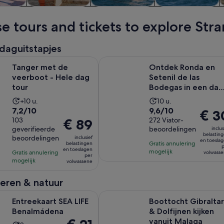
s &
Geschiedenis &
Wilde dieren &
Wateractiviteiten
apjes
cultuur
natuur
e tours and tickets to explore Str
daguitstapjes
Opent een nieuwe tab
t de veerboot - Hele dag tour
Ontdek Ronda en Setenil de las Bo
Tanger met de
Ontdek Ronda en
veerboot - Hele dag
Setenil de las
tour
Bodegas in een dag
vanuit Málaga
De
De
+10 u.
10 u.
7.2
9.6
7,2/10
9,6/10
activiteit
activiteit
De
€ 3
van
103
van
272 Viator-
De
€ 89
duurt
duurt
prijs
geverifieerde
beoordelingen
inclus
10
10
prijs
10
10
is
belastin
beoordelingen
inclusief
met
met
is
en toesla
uur
uur
€ 30
Gratis annulering
belastingen
p
en toeslagen
103
272
€ 89
mogelijk
Gratis annulering
per
volwass
per
mogelijk
beoordelingen
beoordelingen
per
volwassene
volwa
volwassene
ieren & natuur
Opent een nieuwe tab
rt SEA LIFE Benalmádena
Boottocht Gibraltar & Dolfijnen ki
Entreekaart SEA LIFE
Boottocht Gibraltar
Benalmádena
& Dolfijnen kijken
De
vanuit Malaga