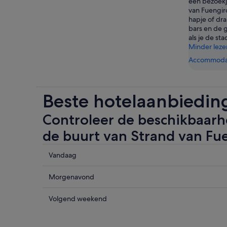
een bezoekj
van Fuengir
hapje of dra
bars en de 
als je de st
Minder leze
Accommodat
Beste hotelaanbieding
Controleer de beschikbaarhe
de buurt van Strand van Fu
Controleer
Vandaag
de
prijzen
Controleer
Morgenavond
in
de
de
prijzen
Controleer
Volgend weekend
buurt
in
de
van
de
prijzen