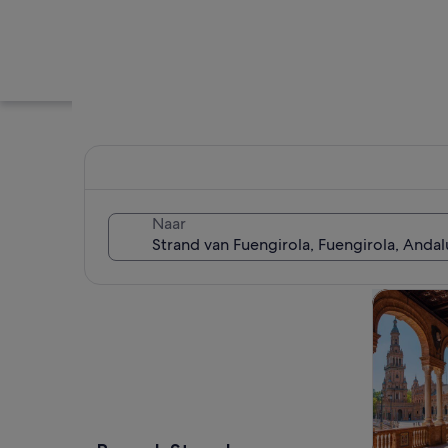
Naar
Kaart verkennen
Tours & da
Een kustplaats met