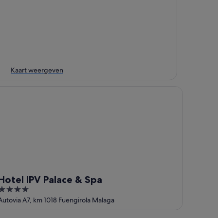
Kaart weergeven
tel IPV Palace & Spa
Hotel IPV Palace & Spa
4
out
Autovia A7, km 1018 Fuengirola Malaga
of