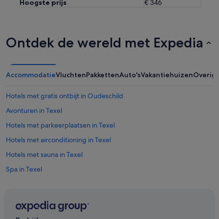
Hoogste prijs
€ 346
n
w
e
e
Ontdek de wereld met Expedia
r
t
e
r
Accommodatie
Vluchten
Pakketten
Auto's
Vakantiehuizen
Overig
u
g
!
Hotels met gratis ontbijt in Oudeschild
'
Avonturen in Texel
Hotels met parkeerplaatsen in Texel
Hotels met airconditioning in Texel
Hotels met sauna in Texel
Spa in Texel
Hotels met fitnessruimte in Texel
Huisdiervriendelijke in Texel
Duurzame in Texel