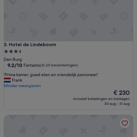
a
s
m
c
e
h
r
o
s
o
,
n
m
e
e
n
Hotel de Lindeboom
3. Hotel de Lindeboom
t
n
g
3.5-
e
o
sterrenaccommodatie
Den Burg
t
e
9.2
9,2/10
Fantastisch
(61 beoordelingen)
j
d
van
e
e
'
'Prima kamer, goed eten en vriendelijk personeel.'
10,
s
b
P
Frank
Fantastisch,
'
e
r
Minder weergeven
(61
d
i
De
€ 230
beoordelingen)
d
m
prijs
inclusief belastingen en toeslagen
e
a
is
30 aug - 31 aug
n
k
€ 230
,
a
Hotel op Diek
s
m
a
e
n
r
i
,