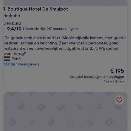
Boutique Hotel De Smulpot
1. Boutique Hotel De Smulpot
3.5-
sterrenaccommodatie
Den Burg
9.4
9,4/10
Uitzonderlijk
(47 beoordelingen)
van
'
'De gehele ambiance is perfect. Mooie stijlvolle kamers, met goede
10,
D
bedden, sanitair en inrichting. Zeer vriendelijk personeel, goed
Uitzonderlijk,
e
restaurant en een overheerlijk en uitgebreid ontbijt. Wij komen
(47
g
weer terug!'
beoordelingen)
e
René
h
Minder weergeven
e
De
€ 195
l
prijs
inclusief belastingen en toeslagen
e
is
1 sep - 2 sep
a
€ 195
m
Van der Valk Hotel Texel
b
i
a
n
c
e
i