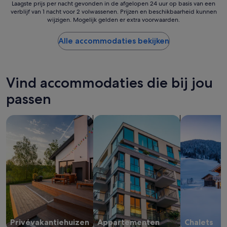
k
Laagste
Laagste prijs per nacht gevonden in de afgelopen 24 uur op basis van een
n
o
'
verblijf van 1 nacht voor 2 volwassenen. Prijzen en beschikbaarheid kunnen
prijs
d
n
wijzigen. Mogelijk gelden er extra voorwaarden.
per
e
e
nacht
l
e
gevonden
Alle accommodaties bekijken
i
l
in
j
.
de
k
'
afgelopen
p
24
e
Vind accommodaties die bij jou
uur
r
op
passen
s
basis
o
van
n
zoeken naar privévakantiehuizen
Appartementen zoeken
Chalets zoe
een
e
verblijf
e
van
l
1
,
nacht
g
voor
o
2
e
volwassenen.
d
Prijzen
r
en
e
beschikbaarheid
s
Privévakantiehuizen
Appartementen
Chalets
kunnen
t