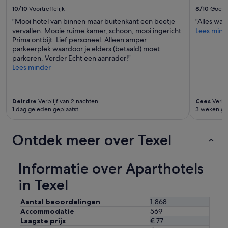
u
10/10
Voortreffelijk
8/10
Goed
i
"Mooi hotel van binnen maar buitenkant een beetje
"Alles was
t
vervallen. Mooie ruime kamer, schoon, mooi ingericht.
Lees mind
g
Prima ontbijt. Lief personeel. Alleen amper
e
parkeerplek waardoor je elders (betaald) moet
b
parkeren. Verder Echt een aanrader!"
r
Lees minder
e
i
d
o
Deirdre
Verblijf van 2 nachten
Cees
Verbli
n
1 dag geleden geplaatst
3 weken ge
t
b
i
Ontdek meer over Texel
j
t
.
Informatie over Aparthotels
W
in Texel
i
j
k
Aantal beoordelingen
1.868
o
Accommodatie
569
m
Laagste prijs
€ 77
e