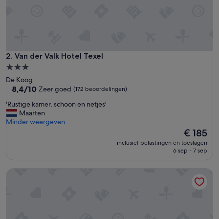
s
p
e
r
f
e
c
Van der Valk Hotel Texel
2. Van der Valk Hotel Texel
t
3.0-
.
sterrenaccommodatie
De Koog
M
8.4
8,4/10
Zeer goed
(172 beoordelingen)
o
van
o
'
'Rustige kamer, schoon en netjes'
10,
i
R
Maarten
Zeer
e
u
Minder weergeven
goed,
s
s
De
€ 185
(172
t
t
prijs
beoordelingen)
i
inclusief belastingen en toeslagen
i
is
6 sep - 7 sep
j
g
€ 185
l
e
v
Hotel de Lindeboom
k
o
a
l
m
l
e
e
r
k
,