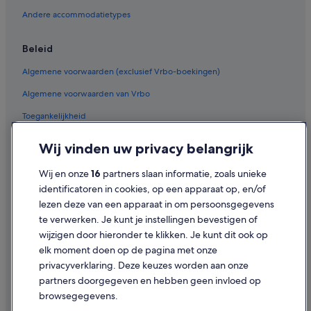
Hotels met 5 sterren in Texel
Andere accommodatietypes
Hotels met 3 sterren in Texel
Beleid
Hotels met 4 sterren in Oudeschild
Algemene voorwaarden (exclusief Vrbo-boekingen)
Fletcher-Hotels in De Waal
Algemene voorwaarden van Vrbo
Fletcher-Hotels in Oudeschild
Toegankelijkheid
Fletcher-Hotels in Texel
Hotels in de buurt van VVV Texel
Privacy
Wij vinden uw privacy belangrijk
Hotels in Oudeschild
Cookies
Wij en onze
16
partners slaan informatie, zoals unieke
Hotels in de buurt van Texelse Bierbrouwerij
Gebruiksvoorwaarden
identificatoren in cookies, op een apparaat op, en/of
Hotels in De Waal
lezen deze van een apparaat in om persoonsgegevens
Juridische informatie/Contact
te verwerken. Je kunt je instellingen bevestigen of
Hotels in de buurt van Nationaal Park Duinen van Texel
Inhoudsrichtlijnen en inhoud rapporteren
wijzigen door hieronder te klikken. Je kunt dit ook op
Hotels in Den Burg
elk moment doen op de pagina met onze
Hulp
Chalets in Den Hoorn
privacyverklaring. Deze keuzes worden aan onze
partners doorgegeven en hebben geen invloed op
Appartementen in Den Hoorn
Contact
browsegegevens.
Vakantieparken in Den Hoorn
Je boeking wijzigen of annuleren