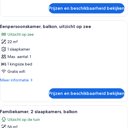
over
Prijzen en beschikbaarheid bekijken
Grand
tweepersoonskamer,
balkon
Alle
Een hotelkamer met een bed, een tele
5
Eenpersoonskamer, balkon, uitzicht op zee
foto's
Uitzicht op zee
voor
22 m²
Eenpersoonskamer,
balkon,
1 slaapkamer
uitzicht
Max. aantal: 1
op
1 kingsize bed
zee
Gratis wifi
laden
Meer
Meer informatie
details
over
Prijzen en beschikbaarheid bekijken
Eenpersoonskamer,
balkon,
uitzicht
Alle
Een hotelkamer met een groot bed, e
6
op
Familiekamer, 2 slaapkamers, balkon
foto's
zee
Uitzicht op de tuin
voor
56 m²