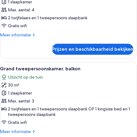
balkon
1 slaapkamer
laden
Max. aantal: 4
2 twijfelaars en 1 tweepersoons slaapbank
Gratis wifi
Meer
Meer informatie
details
over
Prijzen en beschikbaarheid bekijken
Familiekamer,
balkon
Alle
Een hotelkamer met een groot bed, ee
5
Grand tweepersoonskamer, balkon
foto's
Uitzicht op de tuin
voor
30 m²
Grand
tweepersoonskamer,
1 slaapkamer
balkon
Max. aantal: 3
laden
2 twijfelaars en 1 tweepersoons slaapbank OF 1 kingsize bed en 1
tweepersoons slaapbank
Gratis wifi
Meer
Meer informatie
details