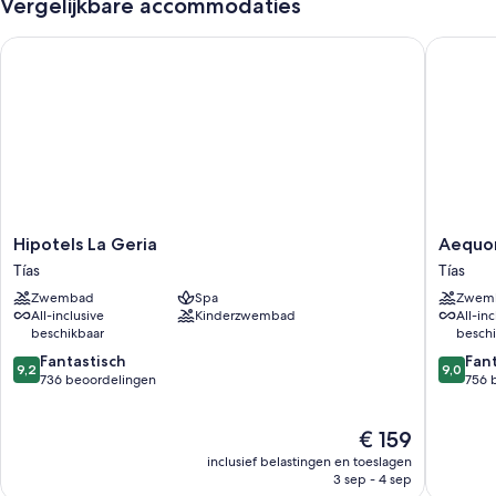
Vergelijkbare accommodaties
Hipotels La Geria
Aequora 
Hipotels
Aequor
Hipotels La Geria
Aequor
La
Lanzaro
Tías
Tías
Geria
Suites
Zwembad
Spa
Zwem
Tías
Tías
All-inclusive
Kinderzwembad
All-inc
beschikbaar
beschi
9.2
9.0
Fantastisch
Fan
9,2
9,0
van
van
736 beoordelingen
756 
10,
10,
Fantastisch,
Fantasti
De
€ 159
736
756
prijs
beoordelingen
beoorde
inclusief belastingen en toeslagen
is
3 sep - 4 sep
€ 159