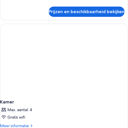
details
over
Prijzen en beschikbaarheid bekijken
Kamer
Kamer
Max. aantal: 4
Gratis wifi
Meer
Meer informatie