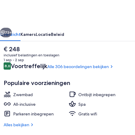
Lanzarote
-
All
rige
Volgende
Inclusive
73+
Overzicht
Kamers
Locatie
Beleid
De
€ 248
huidige
inclusief belastingen en toeslagen
prijs
1 sep - 2 sep
is
Beoordelingen
Voortreffelijk
8,6
Alle 306 beoordelingen bekijken
8,6 op 10 –
€ 248
Populaire voorzieningen
Zwembad
Ontbijt inbegrepen
4 buitenzwembaden, parasols voor s
All-inclusive
Spa
Parkeren inbegrepen
Gratis wifi
Alles bekijken