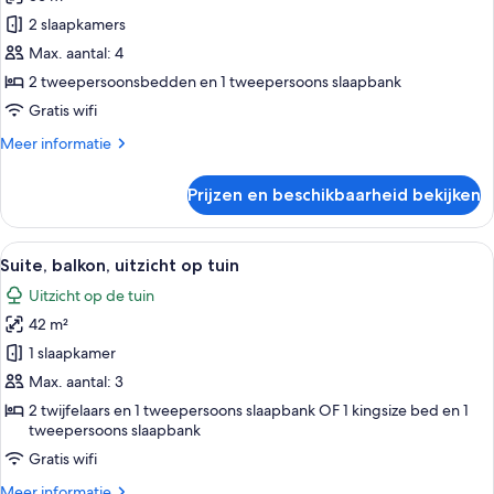
Familiekamer,
2
2 slaapkamers
slaapkamers,
Max. aantal: 4
balkon
2 tweepersoonsbedden en 1 tweepersoons slaapbank
laden
Gratis wifi
Meer
Meer informatie
details
over
Prijzen en beschikbaarheid bekijken
Familiekamer,
2
slaapkamers,
Alle
Een moderne hotelkamer met een groot
5
balkon
Suite, balkon, uitzicht op tuin
foto's
Uitzicht op de tuin
voor
42 m²
Suite,
balkon,
1 slaapkamer
uitzicht
Max. aantal: 3
op
2 twijfelaars en 1 tweepersoons slaapbank OF 1 kingsize bed en 1
tuin
tweepersoons slaapbank
laden
Gratis wifi
Meer
Meer informatie