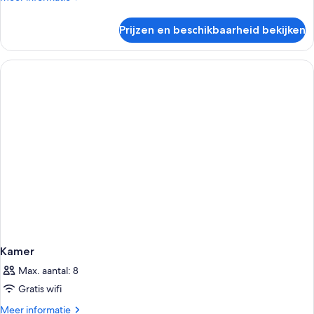
details
over
Prijzen en beschikbaarheid bekijken
Kamer
Kamer
Max. aantal: 8
Gratis wifi
Meer
Meer informatie