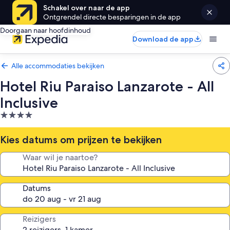
Schakel over naar de app
Ontgrendel directe besparingen in de app
Doorgaan naar hoofdinhoud
Download de app
Alle accommodaties bekijken
Hotel Riu Paraiso Lanzarote - All
Inclusive
4.0-
sterrenaccommodatie
Kies datums om prijzen te bekijken
Waar wil je naartoe?
Datums
Reizigers