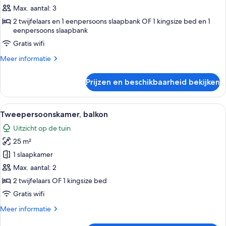
uitzicht
Max. aantal: 3
op
2 twijfelaars en 1 eenpersoons slaapbank OF 1 kingsize bed en 1
zee
eenpersoons slaapbank
laden
Gratis wifi
Meer
Meer informatie
details
over
Prijzen en beschikbaarheid bekijken
Suite,
balkon,
uitzicht
Alle
Een hotelkamer met een bed, een tele
5
op
Tweepersoonskamer, balkon
foto's
zee
Uitzicht op de tuin
voor
25 m²
Tweepersoonskamer,
balkon
1 slaapkamer
laden
Max. aantal: 2
2 twijfelaars OF 1 kingsize bed
Gratis wifi
Meer
Meer informatie
details