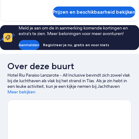
details
over
Prijzen en beschikbaarheid bekijken
Kamer
Meld je aan om de in aanmerking komende kortingen en
extra's te zien. Meer beloningen voor meer avonturen!
Aanmelden
Registreer je nu, gratis en voor niets
Over deze buurt
Hotel Riu Paraiso Lanzarote - All Inclusive bevindt zich zowel vlak
bij de luchthaven als vlak bij het strand in Tías. Als je zin hebt in
een leuke activiteit, kun je een kijkje nemen bij Jachthaven
Rubicon. Geniet je liever op een rustige manier van de natuur?
Meer bekijken
Ga dan naar Playa de Matagorda of Strand van Puerto del
Carmen. Met de kinderen op reis? Denk na over een bezoek aan
Go Karting San Bartolome of bezoek samen een evenement of
wedstrijd bij Centro Deportivo Fariones. Ontdek de
wateractiviteiten in de regio dankzij faciliteiten voor duiken en
windsurfen in de buurt, of trek de natuur in en ga paardrijden.
Bekijk onze reisgids voor Tías