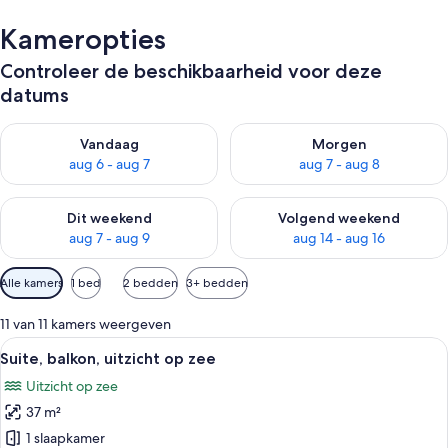
Kameropties
Controleer de beschikbaarheid voor deze
datums
De beschikbaarheid controleren voor vanavond aug 6 - aug 7
De beschikbaarheid controler
Vandaag
Morgen
aug 6 - aug 7
aug 7 - aug 8
De beschikbaarheid controleren voor dit weekend aug 7 - aug
De beschikbaarheid controler
Dit weekend
Volgend weekend
aug 7 - aug 9
aug 14 - aug 16
Beschikbare
Alle kamers
1 bed
2 bedden
3+ bedden
filters
voor
11 van 11 kamers weergeven
kamers
Alle
Een hotelkamer met een bed, een flats
5
Suite, balkon, uitzicht op zee
foto's
Uitzicht op zee
voor
37 m²
Suite,
balkon,
1 slaapkamer