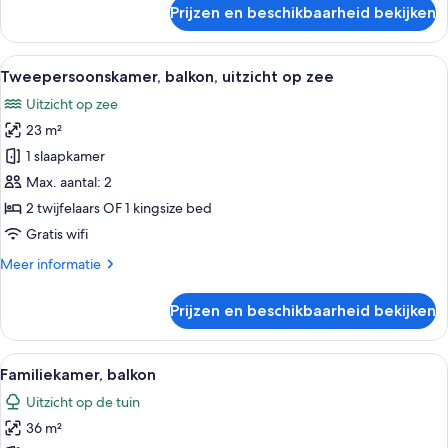
over
Prijzen en beschikbaarheid bekijken
Tweepersoonskamer,
balkon
Alle
Een hotelkamer met een bed, een burea
5
Tweepersoonskamer, balkon, uitzicht op zee
foto's
Uitzicht op zee
voor
23 m²
Tweepersoonskamer,
balkon,
1 slaapkamer
uitzicht
Max. aantal: 2
op
2 twijfelaars OF 1 kingsize bed
zee
Gratis wifi
laden
Meer
Meer informatie
details
over
Prijzen en beschikbaarheid bekijken
Tweepersoonskamer,
balkon,
uitzicht
Alle
Een hotelkamer met een groot bed, ee
5
op
Familiekamer, balkon
foto's
zee
Uitzicht op de tuin
voor
36 m²
Familiekamer,