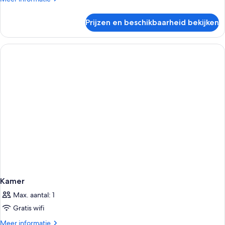
details
over
Prijzen en beschikbaarheid bekijken
Suite,
balkon,
uitzicht
op
tuin
Kamer
Max. aantal: 1
Gratis wifi
Meer
Meer informatie