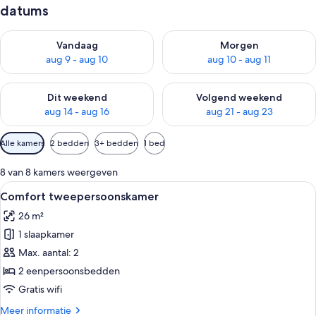
datums
De beschikbaarheid controleren voor vanavond aug 9 - aug 1
De beschikbaarheid controler
Vandaag
Morgen
aug 9 - aug 10
aug 10 - aug 11
De beschikbaarheid controleren voor dit weekend aug 14 - au
De beschikbaarheid controler
Dit weekend
Volgend weekend
aug 14 - aug 16
aug 21 - aug 23
Beschikbare
Alle kamers
2 bedden
3+ bedden
1 bed
filters
voor
8 van 8 kamers weergeven
kamers
Alle
Een moderne hotelkamer met een groo
4
Comfort tweepersoonskamer
foto's
26 m²
voor
1 slaapkamer
Comfort
tweepersoonskamer
Max. aantal: 2
laden
2 eenpersoonsbedden
Gratis wifi
Meer
Meer informatie