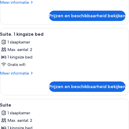
Meer
Meer informatie
details
over
Prijzen en beschikbaarheid bekijken
Deluxe
tweepersoonskamer
Alle
Een moderne hotelkamer met een groo
4
Suite, 1 kingsize bed
foto's
1 slaapkamer
voor
Max. aantal: 2
Suite,
1
1 kingsize bed
kingsize
Gratis wifi
bed
Meer
Meer informatie
laden
details
over
Prijzen en beschikbaarheid bekijken
Suite,
1
kingsize
Alle
Een moderne slaapkamer met een groo
4
bed
Suite
foto's
1 slaapkamer
voor
Max. aantal: 2
Suite
laden
1 kingsize bed