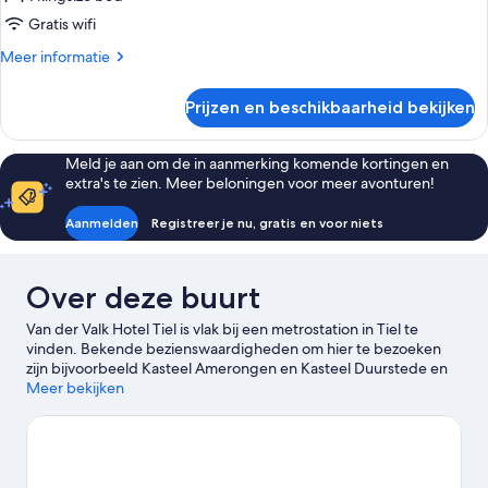
Gratis wifi
Meer
Meer informatie
details
over
Prijzen en beschikbaarheid bekijken
Suite
Meld je aan om de in aanmerking komende kortingen en
extra's te zien. Meer beloningen voor meer avonturen!
Aanmelden
Registreer je nu, gratis en voor niets
Over deze buurt
Van der Valk Hotel Tiel is vlak bij een metrostation in Tiel te
vinden. Bekende bezienswaardigheden om hier te bezoeken
zijn bijvoorbeeld Kasteel Amerongen en Kasteel Duurstede en
er zijn ook nog andere populaire trekpleisters in de omgeving,
Meer bekijken
zoals Ouwehands Dierenpark en De Tuinen van Appeltern. Ook
een bezoek aan Beldert Beach en Sint-Cunerakerk is sterk
aanbevolen.Ontspan en geniet van de wijntours in de
omgeving. Ben je wat avontuurlijker ingesteld? Ga dan wandel-
en fietsroutes afleggen in de buurt.
Bekijk onze reisgids voor