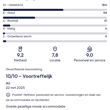
Gastenscore:
10 - Uitstekend
184
10
Gastenscore:
8 - Goed
98
-
8
Uitstekend.
Gastenscore:
6 - Redelijk
21
-
184
6
Goed.
Gastenscore:
4 - Matig
6
van
-
98
4
318
Redelijk.
Gastenscore:
2 - Ontzettend slecht
9
van
-
beoordelingen
21
2
318
Matig.
van
-
beoordelingen
6
318
Ontzettend
van
9,2
7,8
9,0
beoordelingen
slecht.
318
Netheid
Locatie
Personeel en service
9
beoordelingen
Beoordelingen
van
Geverifieerde beoordeling
318
10/10 – Voortreffelijk
beoordelingen
Ali
22 mrt 2025
Positief: Netheid, personeel en service, voorzieningen en staat van
de accommodatie en faciliteiten
Goede gezellige mooie accommodatie