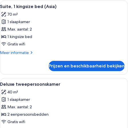
Alle
Een moderne slaapkamer met een bed, e
4
Suite, 1 kingsize bed (Asia)
foto's
70 m²
voor
1 slaapkamer
Suite,
1
Max. aantal: 2
kingsize
1 kingsize bed
bed
Gratis wifi
(Asia)
Meer
Meer informatie
laden
details
over
Prijzen en beschikbaarheid bekijken
Suite,
1
kingsize
Alle
Een hotelkamer met een groot bed, een
5
bed
Deluxe tweepersoonskamer
foto's
(Asia)
40 m²
voor
1 slaapkamer
Deluxe
tweepersoonskamer
Max. aantal: 2
laden
2 eenpersoonsbedden
Gratis wifi