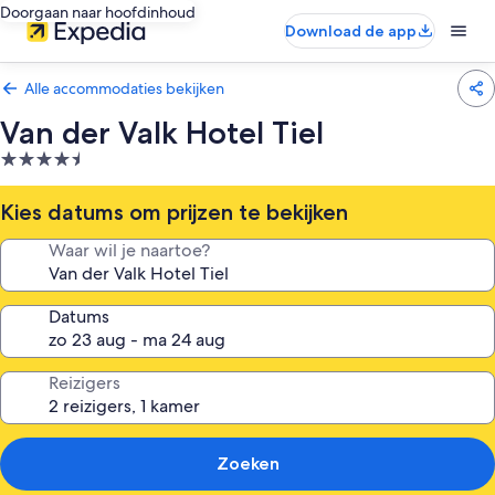
Doorgaan naar hoofdinhoud
Download de app
Alle accommodaties bekijken
Van der Valk Hotel Tiel
4.5-
sterrenaccommodatie
Kies datums om prijzen te bekijken
Waar wil je naartoe?
Datums
Reizigers
Zoeken