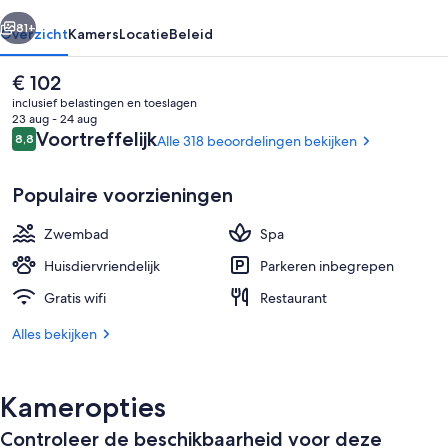
rige
Volgende
81+
Overzicht
Kamers
Locatie
Beleid
De
€ 102
huidige
inclusief belastingen en toeslagen
prijs
23 aug - 24 aug
is
Beoordelingen
Voortreffelijk
8,8
Alle 318 beoordelingen bekijken
8,8 op 10 –
€ 102
Populaire voorzieningen
Zwembad
Spa
Bar (ter plaatse)
Huisdiervriendelijk
Parkeren inbegrepen
Gratis wifi
Restaurant
Alles bekijken
Kameropties
Controleer de beschikbaarheid voor deze