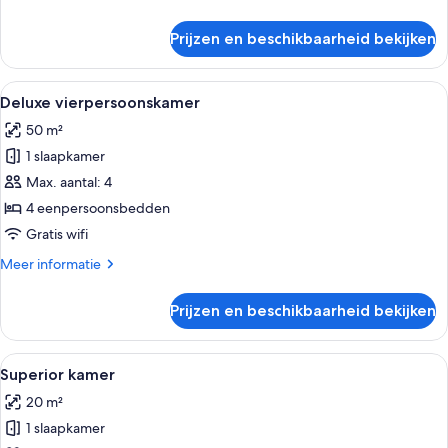
details
over
Prijzen en beschikbaarheid bekijken
Comfort
tweepersoonskamer
Alle
Een moderne hotelkamer met een groot 
4
Deluxe vierpersoonskamer
foto's
50 m²
voor
1 slaapkamer
Deluxe
vierpersoonskamer
Max. aantal: 4
laden
4 eenpersoonsbedden
Gratis wifi
Meer
Meer informatie
details
over
Prijzen en beschikbaarheid bekijken
Deluxe
vierpersoonskamer
Alle
Een moderne hotelkamer met een groot
5
Superior kamer
foto's
20 m²
voor
1 slaapkamer
Superior