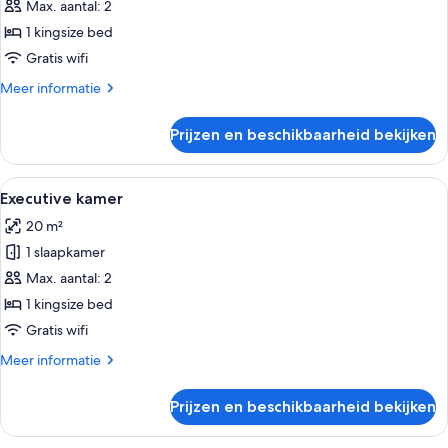
kamer
Max. aantal: 2
laden
1 kingsize bed
Gratis wifi
Meer
Meer informatie
details
over
Prijzen en beschikbaarheid bekijken
Superior
kamer
Alle
Een hotelkamer met een groot bed, twe
7
Executive kamer
foto's
20 m²
voor
1 slaapkamer
Executive
kamer
Max. aantal: 2
laden
1 kingsize bed
Gratis wifi
Meer
Meer informatie
details
over
Prijzen en beschikbaarheid bekijken
Executive
kamer