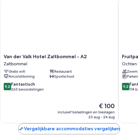
Van der Valk Hotel Zaltbommel - A2
Fruitpar
Van
Fruitpar
Van der Valk Hotel Zaltbommel - A2
Fruitp
der
Hotel
Zaltbommel
Ochten
Valk
&
Gratis wifi
Restaurant
Zwem
Hotel
Spa
Airconditioning
Sportschool
Parke
Zaltbommel
Ochten
-
9.2
9.2
Fantastisch
Fan
9,2
9,2
A2
van
van
263 beoordelingen
174 
Zaltbommel
10,
10,
Fantastisch,
Fantasti
De
€ 100
263
174
prijs
beoordelingen
beoorde
inclusief belastingen en toeslagen
is
23 aug - 24 aug
€ 100
Vergelijkbare accommodaties vergelijken