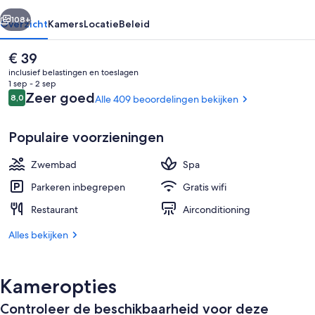
rige
Volgende
108+
Overzicht
Kamers
Locatie
Beleid
De
€ 39
huidige
inclusief belastingen en toeslagen
prijs
1 sep - 2 sep
is
Beoordelingen
Zeer goed
8,0
Alle 409 beoordelingen bekijken
8,0 op 10 –
€ 39
Populaire voorzieningen
Zwembad
Spa
Villa, 1 slaapkamer (Pool) | Privézwem
Parkeren inbegrepen
Gratis wifi
Restaurant
Airconditioning
Alles bekijken
Kameropties
Controleer de beschikbaarheid voor deze