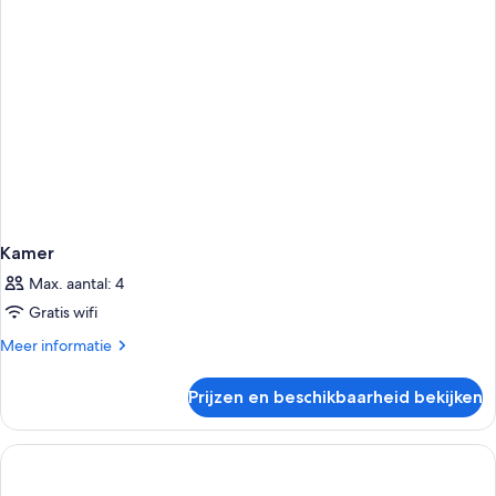
Kamer
Max. aantal: 4
Gratis wifi
Meer
Meer informatie
details
over
Prijzen en beschikbaarheid bekijken
Kamer