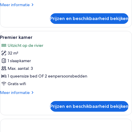
Meer
Meer informatie
details
over
Prijzen en beschikbaarheid bekijken
Villa,
2
slaapkamers
Alle
Een slaapkamer met twee bedden, een 
16
(Pool)
Premier kamer
foto's
Uitzicht op de rivier
voor
32 m²
Premier
kamer
1 slaapkamer
laden
Max. aantal: 3
1 queensize bed OF 2 eenpersoonsbedden
Gratis wifi
Meer
Meer informatie
details
over
Prijzen en beschikbaarheid bekijken
Premier
kamer