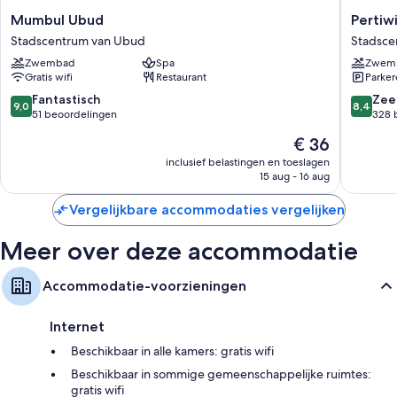
Kamervoorzieningen
Mumbul
Pertiwi
Mumbul Ubud
Pertiw
Ubud
Bisma
Alle 80 kamers zijn voorzien van extraatjes zoals 24-uurs roomservice en
Stadscentrum van Ubud
Stadsce
Stadscentrum
Ubud
airconditioning en beschikken bovendien over faciliteiten zoals gratis
Zwembad
Spa
Zwem
van
Stadsce
wifi en aparte zitruimtes.
Gratis wifi
Restaurant
Parke
Ubud
van
Ubud
Extra gemakken in alle kamers zijn onder andere:
9.0
8.4
Fantastisch
Zee
9,0
8,4
van
van
51 beoordelingen
328 
Badkamers met bad-/douchecombinaties en haardrogers
10,
10,
De
€ 36
Fantastisch,
Zeer
Lcd-televisies met kabelzenders
prijs
51
goed,
inclusief belastingen en toeslagen
Aparte zitruimtes, koffiezetapparaten/waterkokers en beperkte
is
15 aug - 16 aug
beoordelingen
328
schoonmaakservice
€ 36
beoorde
Vergelijkbare accommodaties vergelijken
Meer over deze accommodatie
Accommodatie-voorzieningen
Internet
Beschikbaar in alle kamers: gratis wifi
Beschikbaar in sommige gemeenschappelijke ruimtes:
gratis wifi