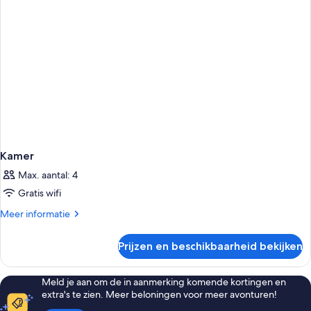
Kamer
Max. aantal: 4
Gratis wifi
Meer
Meer informatie
details
over
Prijzen en beschikbaarheid bekijken
Kamer
Meld je aan om de in aanmerking komende kortingen en
extra's te zien. Meer beloningen voor meer avonturen!