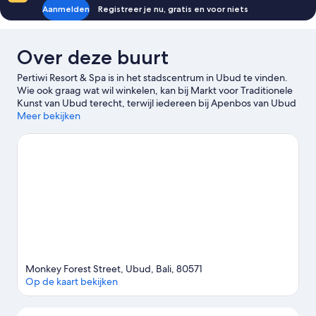
Aanmelden
Registreer je nu, gratis en voor niets
Over deze buurt
Pertiwi Resort & Spa is in het stadscentrum in Ubud te vinden.
Wie ook graag wat wil winkelen, kan bij Markt voor Traditionele
Kunst van Ubud terecht, terwijl iedereen bij Apenbos van Ubud
en Campuhan Ridge Walk van de natuur kan genieten.
Meer bekijken
Spiritueel Centrum Sinar Suci en Threads of Life Indonesisch
Textielkunst Centrum zijn ook zeker het bezoeken waard.
Buitenactiviteiten als mountainbiken en wandel- en fietsroutes
afleggen mogen echt niet ontbreken tijdens je verblijf. Huur ook
een brommer in de buurt en verken Ubud op eigen houtje.
Bekijk onze reisgids voor Ubud
Monkey Forest Street, Ubud, Bali, 80571
Op de kaart bekijken