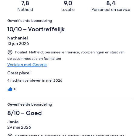
van
7,8
9,0
8,4
beoordelingen
slecht.
409
Netheid
Locatie
Personeel en service
17
beoordelingen
Beoordelingen
van
Geverifieerde beoordeling
409
10/10 – Voortreffelijk
beoordelingen
Nathaniel
13 jun 2026
Positief: Netheid, personeel en service, voorzieningen en staat van
de accommodatie en faciliteiten
Vertalen met Google
Great place!
4 nachten verbleven in mei 2026
0
Geverifieerde beoordeling
8/10 – Goed
Janie
29 mei 2026