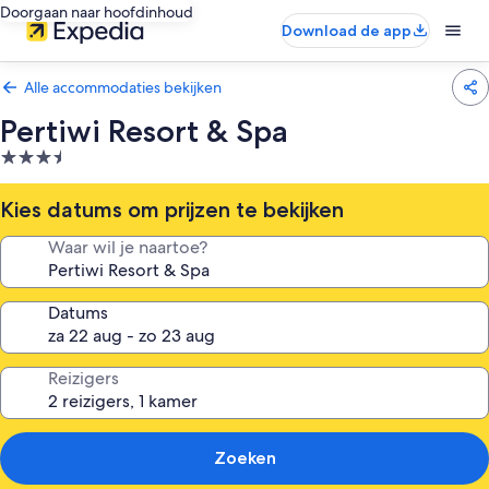
Doorgaan naar hoofdinhoud
Download de app
Alle accommodaties bekijken
Pertiwi Resort & Spa
3.5-
sterrenaccommodatie
Kies datums om prijzen te bekijken
Waar wil je naartoe?
Datums
Reizigers
Zoeken