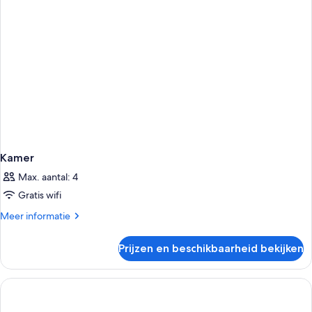
Kamer
Max. aantal: 4
Gratis wifi
Meer
Meer informatie
details
over
Prijzen en beschikbaarheid bekijken
Kamer