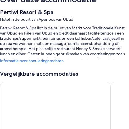
Pertiwi Resort & Spa
Hotel in de buurt van Apenbos van Ubud
Pertiwi Resort & Spa ligt in de buurt van Markt voor Traditionele Kunst
van Ubud en Paleis van Ubud en biedt daarnaast faciliteiten zoals een
kruidenier/supermarkt, een terras en een koffiebar/café. Laat jezelf in
de spa verwennen met een massage, een lichaamsbehandeling of
aromatherapie. Het plaatselijke restaurant Honey & Smoke serveert
lunch en diner. Gasten kunnen gebruikmaken van voorzieningen zoals
een tuin en een bar en verbinding maken met gratis wifi op de kamer.
Informatie over annuleringsrechten
Daarnaast profiteer je van het volgende:
Vergelijkbare accommodaties
Een buitenzwembad met ligstoelen en parasols bij het zwembad
Mumbul Ubud
Pertiwi 
Gratis plaatsen voor zelf parkeren en plaatsen voor lang parkeren
Een à-la-carte-ontbijt (tegen een toeslag), vervoer van en naar de
luchthaven (toeslag) en hulp bij uitstapjes/tickets
Een bagageopslagruimte, een rookvrije accommodatie en een 24-
uurs receptie
Uit gastbeoordelingen blijkt dat gasten niets dan lof hebben voor
het behulpzame personeel