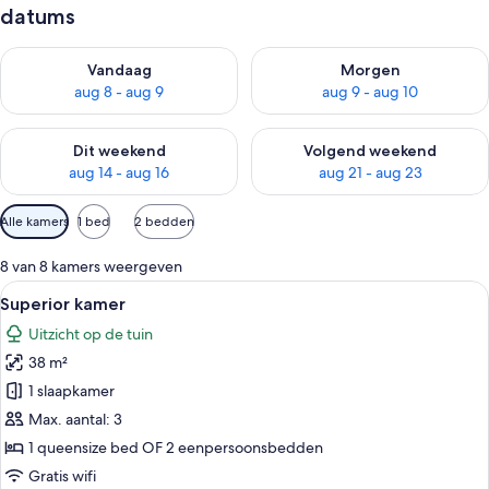
datums
De beschikbaarheid controleren voor vanavond aug 8 - aug 9
De beschikbaarheid controler
Vandaag
Morgen
aug 8 - aug 9
aug 9 - aug 10
De beschikbaarheid controleren voor dit weekend aug 14 - au
De beschikbaarheid controler
Dit weekend
Volgend weekend
aug 14 - aug 16
aug 21 - aug 23
Beschikbare
Alle kamers
1 bed
2 bedden
filters
voor
8 van 8 kamers weergeven
kamers
Alle
Een hotelkamer met een groot bed, een 
11
Superior kamer
foto's
Uitzicht op de tuin
voor
38 m²
Superior
kamer
1 slaapkamer
laden
Max. aantal: 3
1 queensize bed OF 2 eenpersoonsbedden
Gratis wifi