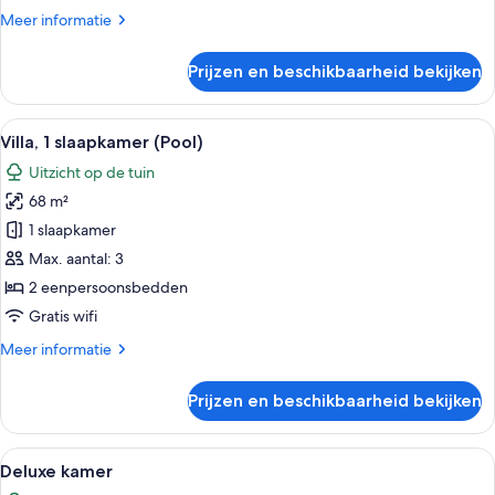
Meer
Meer informatie
details
over
Prijzen en beschikbaarheid bekijken
Superior
kamer
Alle
Een zwembad met betegelde rand, een 
27
Villa, 1 slaapkamer (Pool)
foto's
Uitzicht op de tuin
voor
68 m²
Villa,
1
1 slaapkamer
slaapkamer
Max. aantal: 3
(Pool)
2 eenpersoonsbedden
laden
Gratis wifi
Meer
Meer informatie
details
over
Prijzen en beschikbaarheid bekijken
Villa,
1
slaapkamer
Alle
Een slaapkamer met een hemelbed, een
13
(Pool)
Deluxe kamer
foto's