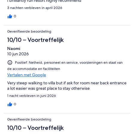
I brilliantly run resort highly recommend
3 nachten verbleven in april 2026
0
Geverifieerde beoordeling
10/10 – Voortreffelijk
Naomi
10 jun 2026
Positief: Netheid, personeel en service, voorzieningen en staat van
de accommodatie en faciliteiten
Vertalen met Google
Very steep walking to villa but if ask for room near back entrance
a lot easier was great place to stay otherwise
1 nacht verbleven in juni 2026
0
Geverifieerde beoordeling
10/10 – Voortreffelijk