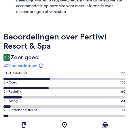
belangrijk vinden. Raadpleeg het annuleringsbeleid van de
accommodatie op onze site voor meer informatie over
uitzonderingen of vereisten.
Beoordelingen
Beoordelingen over Pertiwi
Resort & Spa
Zeer goed
8,0
409 beoordelingen
Gastenscore:
10 - Uitstekend
155
10
Gastenscore:
8 - Goed
153
-
8
Uitstekend.
Gastenscore:
6 - Redelijk
60
-
155
6
Goed.
Gastenscore:
4 - Matig
24
van
-
153
4
409
Redelijk.
Gastenscore:
2 - Ontzettend slecht
17
van
-
beoordelingen
60
2
409
Matig.
van
-
beoordelingen
24
409
Ontzettend