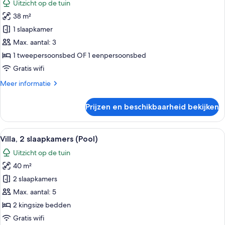
Uitzicht op de tuin
voor
38 m²
Deluxe
kamer
1 slaapkamer
laden
Max. aantal: 3
1 tweepersoonsbed OF 1 eenpersoonsbed
Gratis wifi
Meer
Meer informatie
details
over
Prijzen en beschikbaarheid bekijken
Deluxe
kamer
Alle
Een zwembadterras met ligbedden, ee
6
Villa, 2 slaapkamers (Pool)
foto's
Uitzicht op de tuin
voor
40 m²
Villa,
2
2 slaapkamers
slaapkamers
Max. aantal: 5
(Pool)
2 kingsize bedden
laden
Gratis wifi