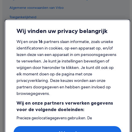
Hostels in Giethmen
Algemene voorwaarden van Vrbo
Particuliere vakantiehuizen in Giethmen
Toegankelijkheid
Particuliere vakantiehuizen in Dalmsholte
B&B in Dalmsholte
Privacy
Wij vinden uw privacy belangrijk
Appartementen in Vilsteren
Cookies
Wij en onze
16
partners slaan informatie, zoals unieke
Particuliere vakantiehuizen in Vilsteren
Gebruiksvoorwaarden
identificatoren in cookies, op een apparaat op, en/of
Blokhutten in Vilsteren
lezen deze van een apparaat in om persoonsgegevens
Juridische informatie/Contact
te verwerken. Je kunt je instellingen bevestigen of
Vakantieparken in Vilsteren
Inhoudsrichtlijnen en inhoud rapporteren
wijzigen door hieronder te klikken. Je kunt dit ook op
Golf in Ommen
elk moment doen op de pagina met onze
Hulp
Hotels met sauna in Ommen
privacyverklaring. Deze keuzes worden aan onze
partners doorgegeven en hebben geen invloed op
Hotels met restaurant in Ommen
Contact
browsegegevens.
Familie in Ommen
Je boeking wijzigen of annuleren
Wij en onze partners verwerken gegevens
Hotels met parkeerplaatsen in Ommen
Restitutieproces en tijdsbestek
voor de volgende doeleinden:
Romantische in Ommen
Boek een vlucht met airlinetegoed
Precieze geolocatiegegevens gebruiken. De
apparaatkenmerken actief scannen ter identificatie.
Avonturen in Ommen
Internationale reisdocumenten
Informatie op een apparaat opslaan en/of openen.