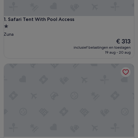
Safari Tent With Pool Access
1. Safari Tent With Pool Access
1.0-
sterrenaccommodatie
Zuna
De
€ 313
prijs
inclusief belastingen en toeslagen
is
19 aug - 20 aug
€ 313
Starlit Tent Lodge Escape