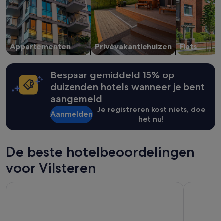
2
volwassenen.
Prijzen
en
beschikbaarheid
Appartementen
Privévakantiehuizen
Flats
kunnen
wijzigen.
Mogelijk
gelden
Bespaar gemiddeld 15% op
er
duizenden hotels wanneer je bent
extra
aangemeld
voorwaarden.
Je registreren kost niets, doe
Aanmelden
het nu!
De beste hotelbeoordelingen
voor Vilsteren
Postillion Hotel Deventer
Holiday In