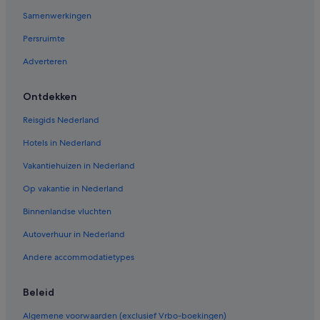
Samenwerkingen
Agriturismos in Ommen
Persruimte
Vakantieparken in Ommen
Adverteren
Woonboten in Ommen
Landhuizen in Ommen
Ontdekken
B&B in Ommen
Reisgids Nederland
Chalets in Ommen
Hotels in Nederland
Particuliere vakantiehuizen in Ommen
Vakantiehuizen in Nederland
Villa's in Ommen
Op vakantie in Nederland
Cottages in Ommen
Binnenlandse vluchten
Campings en stacaravans in Ommen
Blokhutten in Ommen
Autoverhuur in Nederland
B&B in Station Ommen
Andere accommodatietypes
B&B in Giethmen
Beleid
Chalets in Giethmen
Algemene voorwaarden (exclusief Vrbo-boekingen)