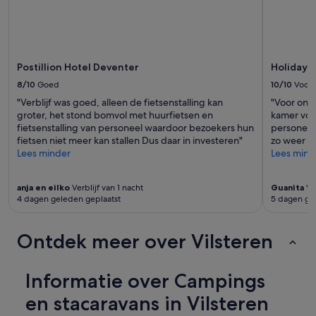
Postillion Hotel Deventer
Holiday I
8/10
Goed
10/10
Voortr
"Verblijf was goed, alleen de fietsenstalling kan
"Voor ons 
groter, het stond bomvol met huurfietsen en
kamer voo
fietsenstalling van personeel waardoor bezoekers hun
personeel.
fietsen niet meer kan stallen Dus daar in investeren"
zo weer b
Lees minder
Lees mind
anja en eilko
Verblijf van 1 nacht
Guanita
Ver
4 dagen geleden geplaatst
5 dagen ge
Ontdek meer over Vilsteren
Informatie over Campings
en stacaravans in Vilsteren