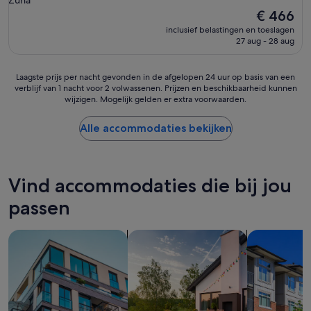
De
€ 466
prijs
inclusief belastingen en toeslagen
is
27 aug - 28 aug
€ 466
Laagste
Laagste prijs per nacht gevonden in de afgelopen 24 uur op basis van een
verblijf van 1 nacht voor 2 volwassenen. Prijzen en beschikbaarheid kunnen
prijs
wijzigen. Mogelijk gelden er extra voorwaarden.
per
nacht
gevonden
Alle accommodaties bekijken
in
de
afgelopen
24
Vind accommodaties die bij jou
uur
op
passen
basis
van
Appartementen zoeken
zoeken naar privévakantiehuizen
Flats zoeken
een
verblijf
van
1
nacht
voor