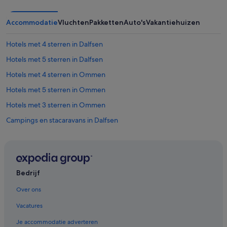
Accommodatie
Vluchten
Pakketten
Auto's
Vakantiehuizen
Hotels met 4 sterren in Dalfsen
Hotels met 5 sterren in Dalfsen
Hotels met 4 sterren in Ommen
Hotels met 5 sterren in Ommen
Hotels met 3 sterren in Ommen
Campings en stacaravans in Dalfsen
Villa's in Dalfsen
Vakantieparken in Gemeente Dalfsen
Particuliere vakantiehuizen in Gemeente Dalfsen
Bedrijf
Hostels in Ommen
Over ons
Appartementen in Ommen
Vacatures
Aparthotels in Ommen
Je accommodatie adverteren
Hotelresorts in Ommen