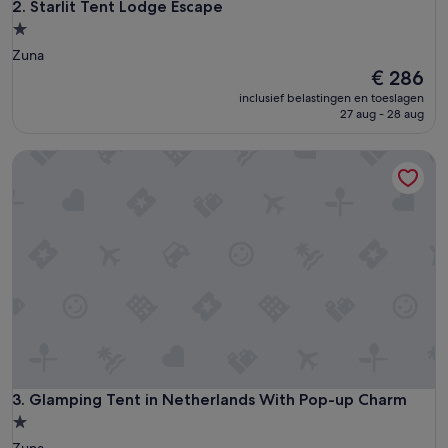
Starlit Tent Lodge Escape
2. Starlit Tent Lodge Escape
1.0-
sterrenaccommodatie
Zuna
De
€ 286
prijs
inclusief belastingen en toeslagen
is
27 aug - 28 aug
€ 286
Glamping Tent in Netherlands With Pop-up Charm
Glamping Tent in Netherlands With Pop-up Charm
3. Glamping Tent in Netherlands With Pop-up Charm
1.0-
sterrenaccommodatie
Zuna