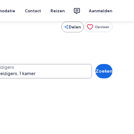
modatie
Contact
Reizen
Aanmelden
Delen
Opslaan
izigers
Zoeken