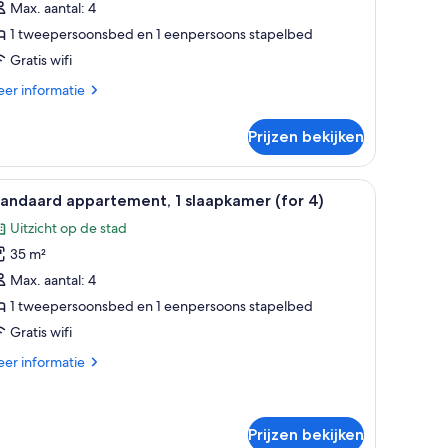
Max. aantal: 4
laapkamer
1 tweepersoonsbed en 1 eenpersoons stapelbed
for
Gratis wifi
)
er
er informatie
aden
tails
er
Prijzen bekijken
nvoudig
partement,
 een eettafel met stoelen, een televisie en een lamp.
le
Een woonkamer met een bank, een salontafel, 
4
aapkamer
andaard appartement, 1 slaapkamer (for 4)
oto's
r
Uitzicht op de stad
oor
35 m²
tandaard
ppartement,
Max. aantal: 4
1 tweepersoonsbed en 1 eenpersoons stapelbed
laapkamer
Gratis wifi
for
er
er informatie
)
tails
aden
er
andaard
partement,
Prijzen bekijken