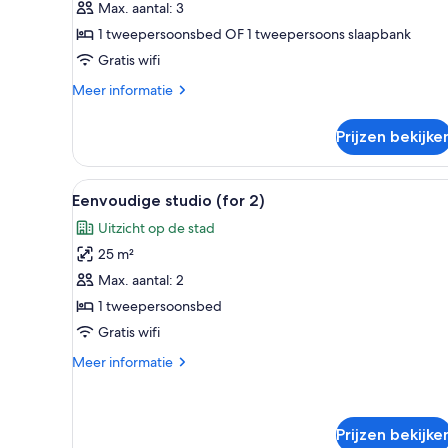
1
Max. aantal: 3
slaapkamer
1 tweepersoonsbed OF 1 tweepersoons slaapbank
(for
Gratis wifi
3)
Meer
Meer informatie
laden
details
over
Prijzen bekijke
Standaard
appartement,
1
Alle
Een slaapkamer met een bed, e
3
slaapkamer
Eenvoudige studio (for 2)
foto's
(for
Uitzicht op de stad
3)
voor
25 m²
Eenvoudige
studio
Max. aantal: 2
(for
1 tweepersoonsbed
2)
Gratis wifi
laden
Meer
Meer informatie
details
over
Eenvoudige
studio
Prijzen bekijke