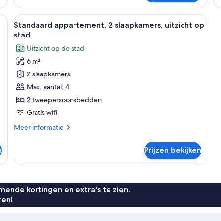
1
appartement,
sl
1
euil, een bed met witte beddengoed, een klein rond tafeltje met groene ob
Alle
Een moderne woonkamer met een eetho
(fo
6
slaapkamer
Standaard appartement, 2 slaapkamers, uitzicht op
4)
foto's
(for
stad
2)
voor
Uitzicht op de stad
Standaard
6 m²
appartement,
2 slaapkamers
2
slaapkamers,
Max. aantal: 4
uitzicht
2 tweepersoonsbedden
op
Gratis wifi
stad
Meer
Meer informatie
laden
details
over
n
Prijzen bekijken
Standaard
appartement,
2
slaapkamers,
uitzicht
ende kortingen en extra's te zien.
op
ren!
stad