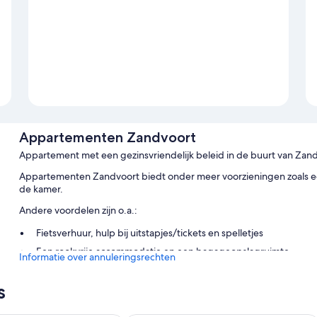
Appartementen Zandvoort
Appartement met een gezinsvriendelijk beleid in de buurt van Zan
Appartementen Zandvoort biedt onder meer voorzieningen zoals een 
de kamer.
Andere voordelen zijn o.a.:
Fietsverhuur, hulp bij uitstapjes/tickets en spelletjes
Een rookvrije accommodatie en een bagageopslagruimte
Informatie over annuleringsrechten
Kamervoorzieningen
s
Alle gastenkamers zijn individueel ingericht, bieden gemakken zoals
zoals gratis wifi en eettafels.