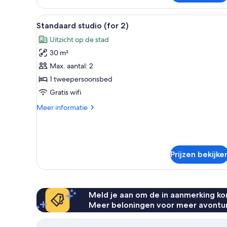
(for
2)
Alle
Een kamer met een groene faut
8
Standaard studio (for 2)
foto's
Uitzicht op de stad
voor
30 m²
Standaard
studio
Max. aantal: 2
(for
1 tweepersoonsbed
2)
Gratis wifi
laden
Meer
Meer informatie
details
over
Standaard
studio
(for
Prijzen bekijke
2)
Meld je aan om de in aanmerking kom
Meer beloningen voor meer avontu