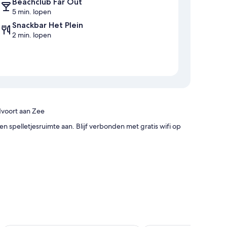
Beachclub Far Out
5 min. lopen
Snackbar Het Plein
2 min. lopen
dvoort aan Zee
spelletjesruimte aan. Blijf verbonden met gratis wifi op
 aparte zitruimtes en beschikken bovendien over faciliteiten