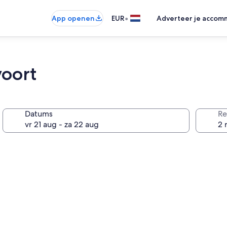
•
App openen
EUR
Adverteer je accom
oort
Datums
Re