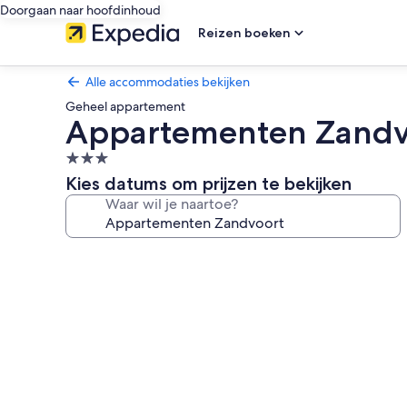
Doorgaan naar hoofdinhoud
Reizen boeken
Alle accommodaties bekijken
Geheel appartement
Appartementen Zandv
3.0-
sterrenaccommodatie
Kies datums om prijzen te bekijken
Waar wil je naartoe?
Fotogalerie
voor
Appartementen
Zandvoort