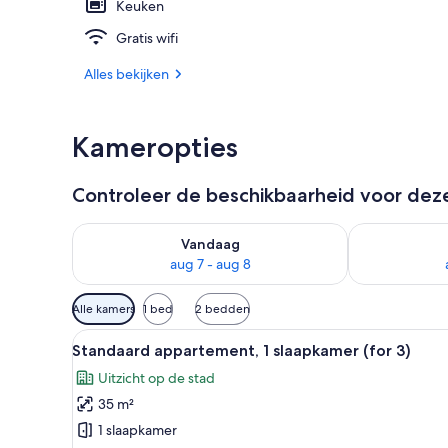
Keuken
Gratis wifi
Standaard app
Alles bekijken
Kameropties
Controleer de beschikbaarheid voor de
De beschikbaarheid controleren voor vanavond aug 
De beschikbaa
Vandaag
aug 7 - aug 8
Beschikbare
Alle kamers
1 bed
2 bedden
filters
Alle
Een moderne woonkamer met een 
voor
4
Standaard appartement, 1 slaapkamer (for 3)
foto's
kamers
Uitzicht op de stad
voor
35 m²
Standaard
appartement,
1 slaapkamer