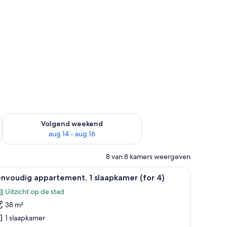
visie
 dit weekend aug 7 - aug 9
De beschikbaarheid controleren voor volgend weekend aug 14
Volgend weekend
aug 14 - aug 16
8 van 8 kamers weergeven
wee ramen met gordijnen, een radiator en een schilderij aan de muur.
de en witte muur, een zwart hoofdeinde, twee nachtkastjes met lampen en 
le
Een woonkamer met een bank, een eettafel met
6
nvoudig appartement, 1 slaapkamer (for 4)
oto's
Uitzicht op de stad
oor
38 m²
envoudig
ppartement,
1 slaapkamer