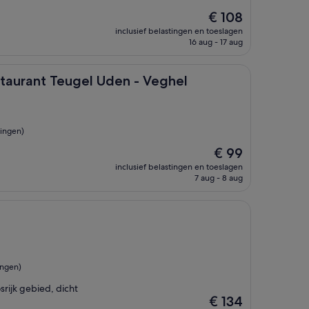
De
€ 108
prijs
inclusief belastingen en toeslagen
is
16 aug - 17 aug
€ 108
 Teugel Uden - Veghel
estaurant Teugel Uden - Veghel
ingen)
De
€ 99
prijs
inclusief belastingen en toeslagen
is
7 aug - 8 aug
€ 99
ingen)
rijk gebied, dicht
De
€ 134