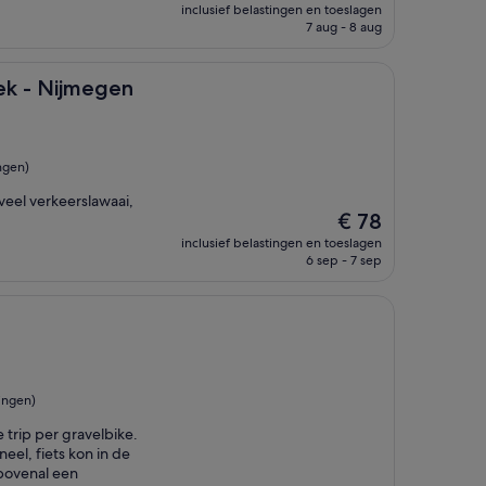
prijs
inclusief belastingen en toeslagen
is
7 aug - 8 aug
€ 134
egen
ek - Nijmegen
ngen)
 veel verkeerslawaai,
De
€ 78
prijs
inclusief belastingen en toeslagen
is
6 sep - 7 sep
€ 78
ingen)
 trip per gravelbike.
eel, fiets kon in de
bovenal een