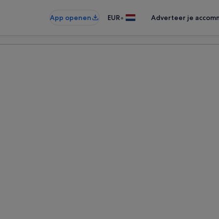
•
App openen
EUR
Adverteer je accom