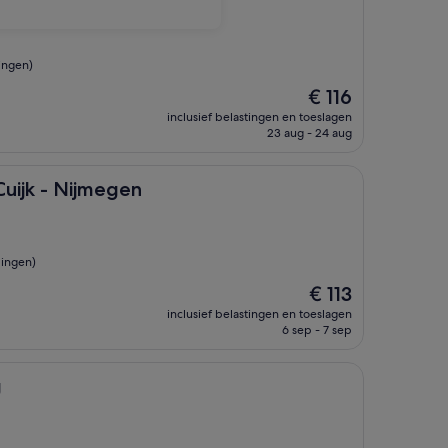
ingen)
De
€ 116
prijs
inclusief belastingen en toeslagen
is
23 aug - 24 aug
€ 116
Nijmegen
Cuijk - Nijmegen
ingen)
De
€ 113
prijs
inclusief belastingen en toeslagen
is
6 sep - 7 sep
€ 113
g