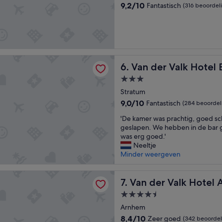
a
9.2
9,2/10
Fantastisch
(316 beoordel
t
van
i
10,
e
Fantastisch,
.
(316
H
beoordelingen)
e
 Valk Hotel Eindhoven
Van der Valk Hotel Eindhov
e
6. Van der Valk Hotel
r
3.0-
l
sterrenaccommodatie
Stratum
i
j
9.0
9,0/10
Fantastisch
(284 beoordel
k
van
'
'De kamer was prachtig, goed sch
e
10,
D
geslapen. We hebben in de bar g
S
Fantastisch,
e
was erg goed.'
a
(284
k
Neeltje
u
beoordelingen)
a
Minder weergeven
n
m
a
e
e
 Valk Hotel Arnhem
r
Van der Valk Hotel Arnhem
7. Van der Valk Hotel
n
w
e
4.5-
a
e
sterrenaccommodatie
s
Arnhem
n
p
g
8.4
8,4/10
Zeer goed
(342 beoordel