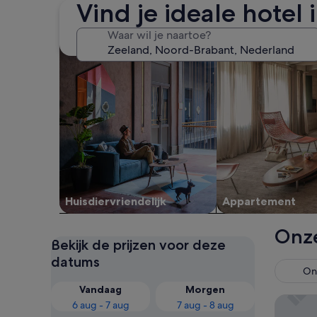
Vind je ideale hotel
Huisdiervriendelijke accommodaties zoeken
Appartementen zo
Waar wil je naartoe?
Huisdiervriendelijk
Appartement
Onze
Bekijk de prijzen voor deze
datums
Ont
Vandaag
Morgen
Parkhote
6 aug - 7 aug
7 aug - 8 aug