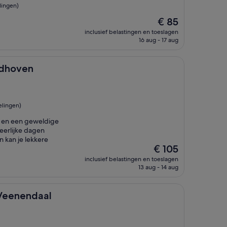
lingen)
De
€ 85
prijs
inclusief belastingen en toeslagen
is
16 aug - 17 aug
€ 85
ndhoven
elingen)
na en een geweldige
eerlijke dagen
 kan je lekkere
De
€ 105
prijs
inclusief belastingen en toeslagen
is
13 aug - 14 aug
€ 105
al
 Veenendaal