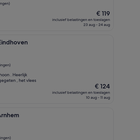
ingen)
De
€ 119
prijs
inclusief belastingen en toeslagen
is
23 aug - 24 aug
€ 119
en
 Eindhoven
ingen)
oon . Heerlijk
egeten , het vlees
De
€ 124
prijs
inclusief belastingen en toeslagen
is
10 aug - 11 aug
€ 124
 Arnhem
ingen)