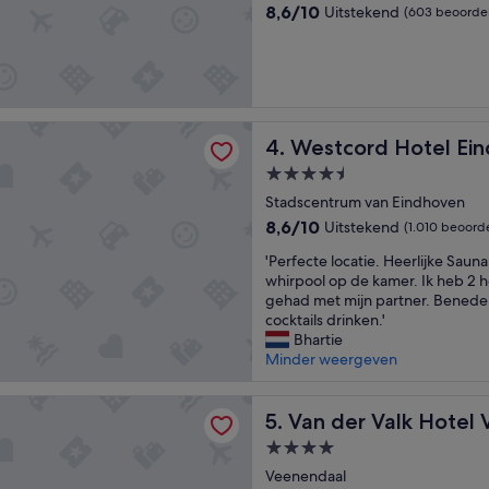
k
8.6
8,6/10
Uitstekend
(603 beoorde
i
van
s
10,
a
Uitstekend,
l
(603
t
beoordelingen)
i
d Hotel Eindhoven
Westcord Hotel Eindhoven
j
4. Westcord Hotel Ei
d
4.5-
t
sterrenaccommodatie
Stadscentrum van Eindhoven
o
p
8.6
8,6/10
Uitstekend
(1.010 beoord
'
van
'
'Perfecte locatie. Heerlijke Sau
10,
P
whirpool op de kamer. Ik heb 2 h
Uitstekend,
e
gehad met mijn partner. Beneden
(1.010
r
cocktails drinken.'
beoordelingen)
f
Bhartie
e
Minder weergeven
c
t
Valk Hotel Veenendaal
e
Van der Valk Hotel Veenenda
5. Van der Valk Hotel
l
4.0-
o
sterrenaccommodatie
c
Veenendaal