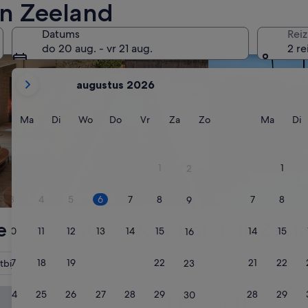
 in Zeeland
eken
Accommodaties met zwembad zoeken
Accommodaties met
Datums
Reiz
do 20 aug. - vr 21 aug.
2 re
De
augustus 2026
weergegeven
maanden
zijn
Maandag
Dinsdag
Woensdag
Donderdag
Vrijdag
Zaterdag
Zondag
Maand
D
Ma
Di
Wo
Do
Vr
Za
Zo
Ma
Di
August
2026
en
1
1
2
September
2026.
Zwembad
Bubbelbad
3
4
5
6
7
8
7
8
9
 beste keuzes voor hotels in Zeel
10
11
12
13
14
15
14
15
16
17
18
19
20
21
22
21
22
bijt inbegrepen
Hotel
Huisdierv
23
l Horst
24
25
26
27
28
29
28
29
30
Parkhotel Horst
1. Parkhotel Horst