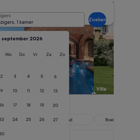
 bubbelbad zoeken
Accommodaties met een spa zoeken
Villa´s zoeken
igers
Zoeken
izigers, 1 kamer
september 2026
ag
insdag
Woensdag
Donderdag
Vrijdag
Zaterdag
Zondag
Wo
Do
Vr
Za
Zo
2
3
4
5
6
Spa
Villa
9
10
11
12
13
and
16
17
18
19
20
23
24
25
26
riendelijk
Zwembad
Boek nu, betaal la
27
30