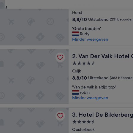
4.5-
31
sterrenaccommodatie
Horst
8.8
8,8/10
Uitstekend
(231 beoordel
van
'
'Grote bedden'
10,
G
Rudy
Uitstekend,
r
Minder weergeven
(231
o
beoordelingen)
t
Valk Hotel Cuijk - Nijmegen
e
Van Der Valk Hotel Cuijk - 
2. Van Der Valk Hotel 
b
4.5-
e
sterrenaccommodatie
d
Cuijk
d
8.8
8,8/10
Uitstekend
(383 beoordel
e
van
'
n
'Van de Valk is altijd top'
10,
V
'
robin
Uitstekend,
a
Minder weergeven
(383
n
beoordelingen)
d
e Bilderberg
e
Hotel De Bilderberg
3. Hotel De Bilderber
V
4.5-
a
sterrenaccommodatie
l
Oosterbeek