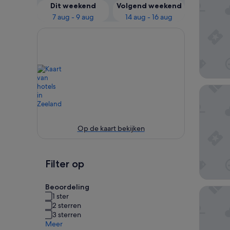
Dit weekend
Volgend weekend
7 aug - 9 aug
14 aug - 16 aug
Van Der 
Op de kaart bekijken
Filter op
Beoordeling
Hotel D
1 ster
2 sterren
3 sterren
Meer