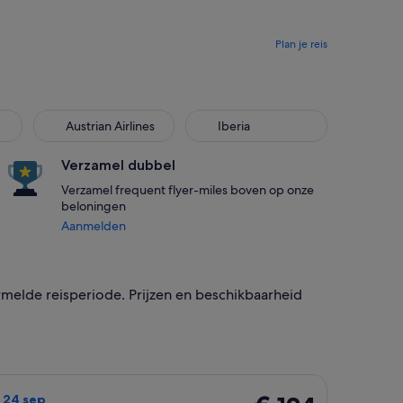
Plan je reis
Austrian Airlines
Iberia
Verzamel dubbel
Verzamel frequent flyer-miles boven op onze
beloningen
Aanmelden
rmelde reisperiode. Prijzen en beschikbaarheid
gkeert op ma. 7 sep met als prijs € 113 selecteren. 5 uur gele
t die vertrekt op do. 17 sep van Zürich naar Londen en terugk
€ 124
. 24 sep