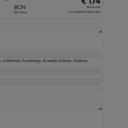
€ 174
Retourreis,
BCN
Retourreis
5
5 uur geleden gevonden
Barcelona
uur
geleden
gevonden
ys, Lufthansa, Eurowings, Brussels Airlines, Austrian