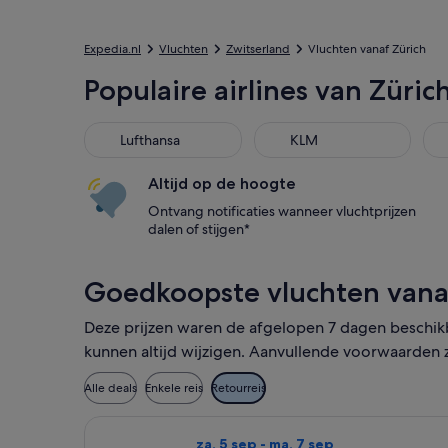
Expedia.nl
Vluchten
Zwitserland
Vluchten vanaf Zürich
Populaire airlines van Züric
Lufthansa
KLM
Altijd op de hoogte
Ontvang notificaties wanneer vluchtprijzen
dalen of stijgen*
Goedkoopste vluchten vana
Deze prijzen waren de afgelopen 7 dagen beschikba
kunnen altijd wijzigen. Aanvullende voorwaarden z
Alle deals
Enkele reis
Retourreis
De Swiss International Air Lines-vlu
za. 5 sep - ma. 7 sep