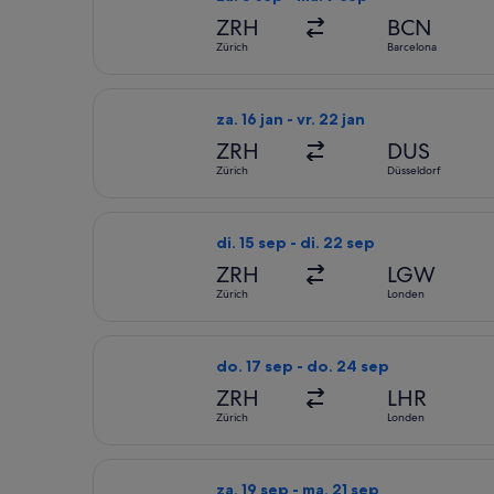
ZRH
BCN
Zürich
Barcelona
De Eurowings-vlucht die vertrekt op 
za. 16 jan - vr. 22 jan
ZRH
DUS
Zürich
Düsseldorf
De Swiss International Air Lines-vlu
di. 15 sep - di. 22 sep
ZRH
LGW
Zürich
Londen
De British Airways-vlucht die vertre
do. 17 sep - do. 24 sep
ZRH
LHR
Zürich
Londen
De Condor-vlucht die vertrekt op za.
za. 19 sep - ma. 21 sep