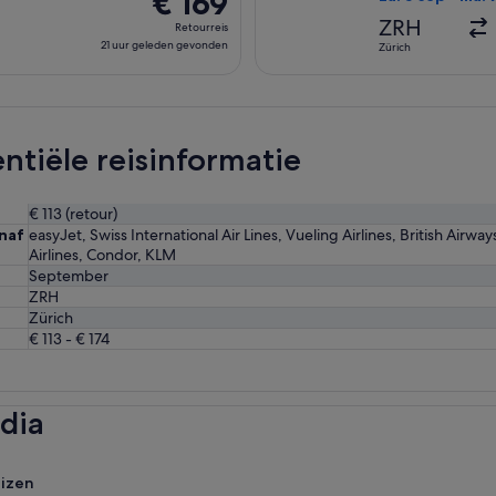
€ 169
Retourreis,
ZRH
Retourreis
21
21 uur geleden gevonden
Zürich
uur
geleden
gevonden
ntiële reisinformatie
€ 113 (retour)
naf
easyJet, Swiss International Air Lines, Vueling Airlines, British Airwa
Airlines, Condor, KLM
September
ZRH
Zürich
€ 113 - € 174
dia
uizen