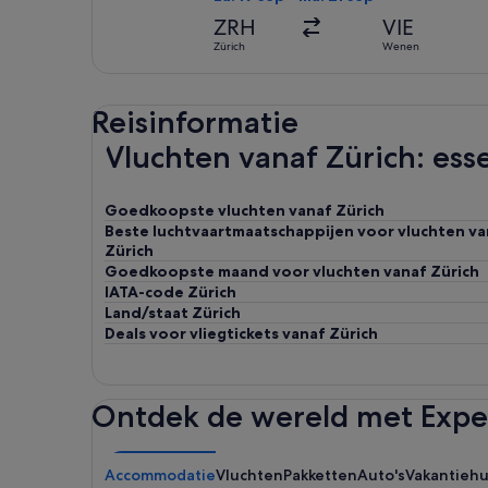
ZRH
VIE
Zürich
Wenen
Reisinformatie
Vluchten vanaf Zürich: esse
Goedkoopste vluchten vanaf Zürich
Beste luchtvaartmaatschappijen voor vluchten va
Zürich
Goedkoopste maand voor vluchten vanaf Zürich
IATA-code Zürich
Land/staat Zürich
Deals voor vliegtickets vanaf Zürich
Ontdek de wereld met Expe
Accommodatie
Vluchten
Pakketten
Auto's
Vakantieh