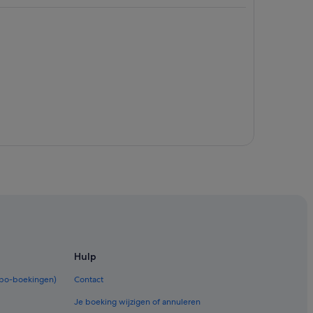
sse
n Zürich Central
Hulp
ship Store
rbo-boekingen)
Contact
Je boeking wijzigen of annuleren