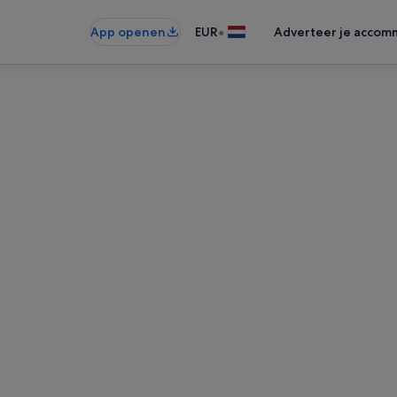
•
App openen
EUR
Adverteer je accom