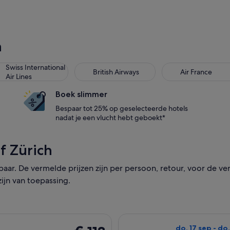
h
Swiss International
British Airways
Air France
Air Lines
Boek slimmer
Bespaar tot 25% op geselecteerde hotels
nadat je een vlucht hebt geboekt*
f Zürich
ar. De vermelde prijzen zijn per persoon, retour, voor de ve
ijn van toepassing.
cht die vertrekt op za. 5 sep van Zürich naar Barcelona en teru
De easyJet-vluch
€ 113
do. 17 sep - do