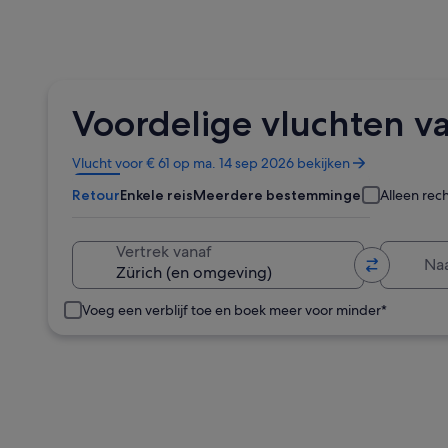
Voordelige vluchten va
Opent
Vlucht voor € 61 op ma. 14 sep 2026 bekijken
in
Retour
Enkele reis
Meerdere bestemmingen
Alleen rec
een
nieuw
venster
Naa
Vertrek vanaf
Voeg een verblijf toe en boek meer voor minder*