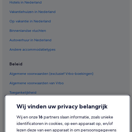
Hotels in Nederland
Hotels in de buurt van Bisse de Clavaux
Vakantiehuizen in Nederland
Hotels in Lens
Op vakantie in Nederland
Hotels in de buurt van Station Sion
Binnenlandse vluchten
Hotels in de buurt van Sion
Autoverhuur in Nederland
Hotels in de buurt van Olympisch Zwembad van Sion
Hotels in Saint-Léonard
Andere accommodatietypes
Beleid
Algemene voorwaarden (exclusief Vrbo-boekingen)
Algemene voorwaarden van Vrbo
Toegankelijkheid
Privacy
Wij vinden uw privacy belangrijk
Cookies
Wij en onze
16
partners slaan informatie, zoals unieke
Gebruiksvoorwaarden
identificatoren in cookies, op een apparaat op, en/of
lezen deze van een apparaat in om persoonsgegevens
Juridische informatie/Contact