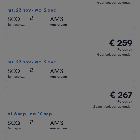
4
4 uur geleden gevonden
uur
ma. 23 nov - wo. 2 dec
geleden
SCQ
AMS
gevonden
Santiago de
Amsterdam
Compostela
De Iberia-vlucht die vertrekt op ma. 23 nov van Santiago d
€ 259
€ 259
Retourreis,
Retourreis
4
4 uur geleden gevonden
uur
ma. 23 nov - wo. 2 dec
geleden
SCQ
AMS
gevonden
Santiago de
Amsterdam
Compostela
De Swiss International Air Lines-vlucht die vertrekt op di.
€ 267
€ 267
Retourreis,
Retourreis
2
2 dagen geleden gevonden
dagen
di. 8 sep - do. 10 sep
geleden
SCQ
AMS
gevonden
Santiago de
Amsterdam
Compostela