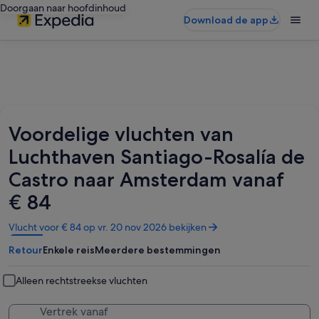
Doorgaan naar hoofdinhoud
Download de app
Voordelige vluchten van
Luchthaven Santiago-Rosalía de
Castro naar Amsterdam vanaf
€ 84
Opent
Vlucht voor € 84 op vr. 20 nov 2026 bekijken
in
Retour
Enkele reis
Meerdere bestemmingen
een
nieuw
venster
Alleen rechtstreekse vluchten
Vertrek vanaf