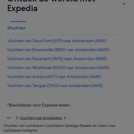
Expedia
Vluchten
Vluchten van Vieux Fort (UVF) naar Amsterdam (AMS)
Vluchten van Brownsville (BRO) naar Amsterdam (AMS)
Vluchten van Rovaniemi (RVN) naar Amsterdam (AMS)
Vluchten van Windhoek (WDH) naar Amsterdam (AMS)
Vluchten van Antalya (AYT) naar Amsterdam (AMS)
Vluchten van Tangier (TNG) naar Amsterdam (AMS)
Vluchten van Mytilene (MJT) naar Amsterdam (AMS)
Vluchten van Dijon (DIJ) naar Amsterdam (AMS)
*Beschikbaar voor Expedia-leden.
Vluchten van Bourgas (BOJ) naar Amsterdam (AMS)
Vluchten naar Amsterdam
Vluchten van Oakland (OAK) naar Amsterdam (AMS)
Vluchten van Luchthaven Luchthaven Santiago-Rosalía de Castro naar
Vluchten van Milaan (MXP) naar Amsterdam (AMS)
Luchthaven Schiphol