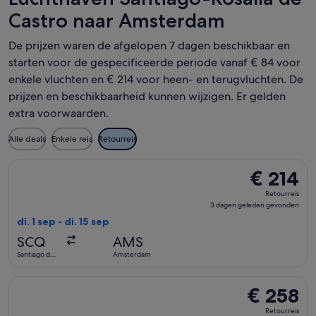
Castro naar Amsterdam
De prijzen waren de afgelopen 7 dagen beschikbaar en
starten voor de gespecificeerde periode vanaf € 84 voor
enkele vluchten en € 214 voor heen- en terugvluchten. De
prijzen en beschikbaarheid kunnen wijzigen. Er gelden
extra voorwaarden.
Alle deals
Enkele reis
Retourreis
De Swiss International Air Lines-vlucht die vertrekt op di.
€ 214
€ 214
Retourreis,
Retourreis
3
3 dagen geleden gevonden
dagen
di. 1 sep - di. 15 sep
geleden
SCQ
AMS
gevonden
Santiago de
Amsterdam
Compostela
De Iberia-vlucht die vertrekt op ma. 23 nov van Santiago d
€ 258
€ 258
Retourreis,
Retourreis