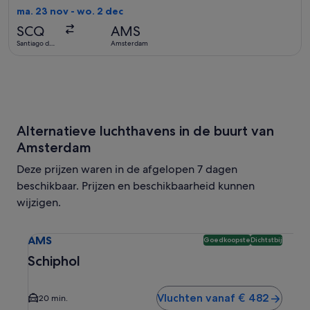
uur
ma. 23 nov - wo. 2 dec
geleden
SCQ
AMS
gevonden
Santiago de
Amsterdam
Compostela
Alternatieve luchthavens in de buurt van
Amsterdam
Deze prijzen waren in de afgelopen 7 dagen
beschikbaar. Prijzen en beschikbaarheid kunnen
wijzigen.
Selecteer vlucht naar Schiphol AMS. Goedkoopste en dicht
AMS
Goedkoopste
Dichtstbij
Schiphol
Vluchten vanaf € 482
20 min.