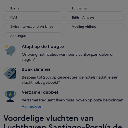
Iberia
Lufthansa
Iberia
Lufthansa
KLM
British Airways
KLM
British Airways
Swiss International Air Lines
Vueling Airlines
Swiss International Air Lines
Vueling Airlines
Aer Lingus
Aer Lingus
Altijd op de hoogte
Ontvang notificaties wanneer vluchtprijzen dalen of
stijgen*
Boek slimmer
Bespaar tot 25% op geselecteerde hotels nadat je een
vlucht hebt geboekt*
Verzamel dubbel
Verzamel frequent flyer-miles boven op onze beloningen
Aanmelden
Voordelige vluchten van
Luchthaven Santiago-Rosalía de