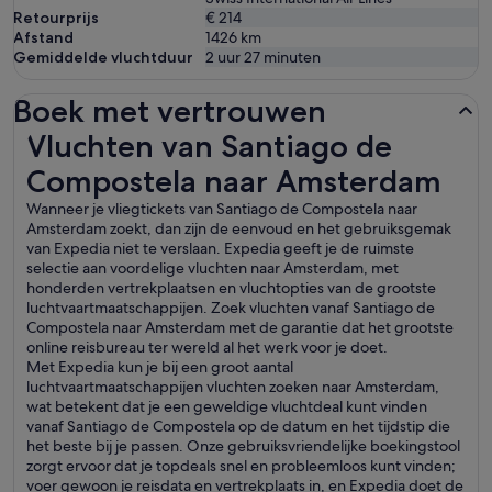
Retourprijs
€ 214
Afstand
1426
km
Gemiddelde vluchtduur
2 uur 27 minuten
Boek met vertrouwen
Vluchten van Santiago de Compostela naar Amsterdam
Vluchten van Santiago de
Compostela naar Amsterdam
Wanneer je vliegtickets van Santiago de Compostela naar
Amsterdam zoekt, dan zijn de eenvoud en het gebruiksgemak
van Expedia niet te verslaan. Expedia geeft je de ruimste
selectie aan voordelige vluchten naar Amsterdam, met
honderden vertrekplaatsen en vluchtopties van de grootste
luchtvaartmaatschappijen. Zoek vluchten vanaf Santiago de
Compostela naar Amsterdam met de garantie dat het grootste
online reisbureau ter wereld al het werk voor je doet.
Met Expedia kun je bij een groot aantal
luchtvaartmaatschappijen vluchten zoeken naar Amsterdam,
wat betekent dat je een geweldige vluchtdeal kunt vinden
vanaf Santiago de Compostela op de datum en het tijdstip die
het beste bij je passen. Onze gebruiksvriendelijke boekingstool
zorgt ervoor dat je topdeals snel en probleemloos kunt vinden;
voer gewoon je reisdata en vertrekplaats in, en Expedia doet de