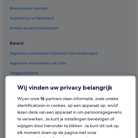
Vluchten van Tupelo (TUP) naar Amsterdam (AMS)
Binnenlandse vluchten
Vluchten van Djibouti (JIB) naar Amsterdam (AMS)
Autoverhuur in Nederland
Vluchten van Lissabon (LIS) naar Amsterdam (AMS)
Andere accommodatietypes
Vluchten van Nuremberg (NUE) naar Amsterdam (AMS)
Vluchten van Beijing (PEK) naar Amsterdam (AMS)
Beleid
Vluchten van Istanbul (IST) naar Amsterdam (AMS)
Algemene voorwaarden (exclusief Vrbo-boekingen)
Vluchten van Valencia (VLC) naar Amsterdam (AMS)
Algemene voorwaarden van Vrbo
Vluchten van Lviv (LWO) naar Amsterdam (AMS)
Toegankelijkheid
Vluchten van Ibiza (IBZ) naar Amsterdam (AMS)
Privacy
Wij vinden uw privacy belangrijk
Vluchten van Avignon (AVN) naar Amsterdam (AMS)
Cookies
Vluchten van Casablanca (CMN) naar Amsterdam (AMS)
Wij en onze
16
partners slaan informatie, zoals unieke
Gebruiksvoorwaarden
identificatoren in cookies, op een apparaat op, en/of
Vluchten van Internationale luchthaven Governor André Franco
lezen deze van een apparaat in om persoonsgegevens
Juridische informatie/Contact
Montoro (GRU) naar Amsterdam (AMS)
te verwerken. Je kunt je instellingen bevestigen of
Vluchten van Suceava (SCV) naar Amsterdam (AMS)
Inhoudsrichtlijnen en inhoud rapporteren
wijzigen door hieronder te klikken. Je kunt dit ook op
Vluchten van Tijuana (TIJ) naar Amsterdam (AMS)
elk moment doen op de pagina met onze
Hulp