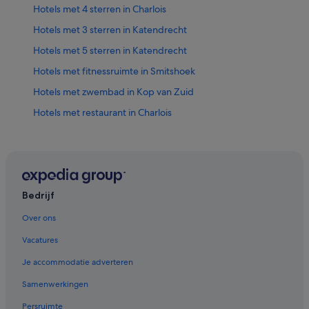
Hotels met 4 sterren in Charlois
Hotels met 3 sterren in Katendrecht
Hotels met 5 sterren in Katendrecht
Hotels met fitnessruimte in Smitshoek
Hotels met zwembad in Kop van Zuid
Hotels met restaurant in Charlois
Budget in Charlois
Golf in Charlois
Spa in Charlois
Hotels met zwembad in Charlois
Bedrijf
Historische in Charlois
Over ons
Familie in Feijenoord
Vacatures
Hotels voor volwassenen in Zuidwijk
Je accommodatie adverteren
Hotels met gratis ontbijt in Zuidplein
Samenwerkingen
Lhbtq-Vriendelijke in Zuidplein
Persruimte