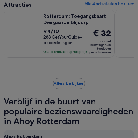
Attracties
Alle 4 activiteiten bekijken
Opent een ni
Rotterdam: Toegangskaart Diergaarde Blijdorp
Rotterdam
Rotterdam: Toegangskaart
Diergaarde Blijdorp
9.4
De
€ 32
9,4/10
van
288 GetYourGuide-
prijs
inclusief
beoordelingen
10
is
belastingen en
toeslagen
met
€ 32
Gratis annulering mogelijk
per volwassene
288
per
beoordelingen
volwassene
Opent
Alles bekijken
een
nieuwe
Verblijf in de buurt van
tab
populaire bezienswaardigheden
in Ahoy Rotterdam
Ahoy Rotterdam