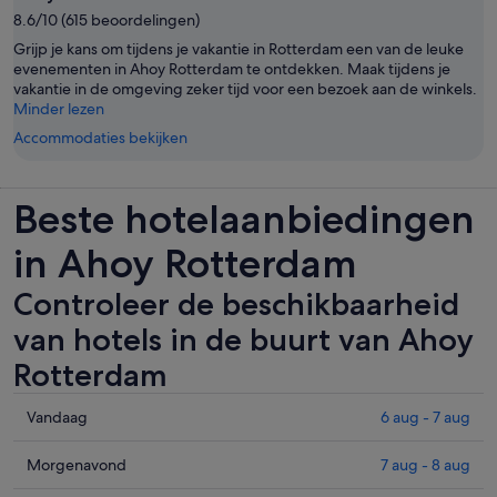
8.6/10 (615 beoordelingen)
Grijp je kans om tijdens je vakantie in Rotterdam een van de leuke
evenementen in Ahoy Rotterdam te ontdekken. Maak tijdens je
vakantie in de omgeving zeker tijd voor een bezoek aan de winkels.
Minder lezen
Accommodaties bekijken
Beste hotelaanbiedingen
in Ahoy Rotterdam
Controleer de beschikbaarheid
van hotels in de buurt van Ahoy
Rotterdam
Controleer
Vandaag
6 aug - 7 aug
de
prijzen
Controleer
Morgenavond
7 aug - 8 aug
in
de