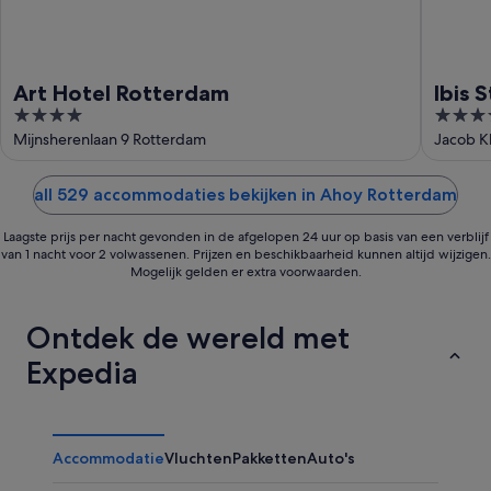
Art Hotel Rotterdam
Ibis 
4
3.5
out
out
Mijnsherenlaan 9 Rotterdam
Jacob K
of
of
5
5
all 529 accommodaties bekijken in Ahoy Rotterdam
Laagste prijs per nacht gevonden in de afgelopen 24 uur op basis van een verblijf
van 1 nacht voor 2 volwassenen. Prijzen en beschikbaarheid kunnen altijd wijzigen.
Mogelijk gelden er extra voorwaarden.
Ontdek de wereld met
Expedia
Accommodatie
Vluchten
Pakketten
Auto's