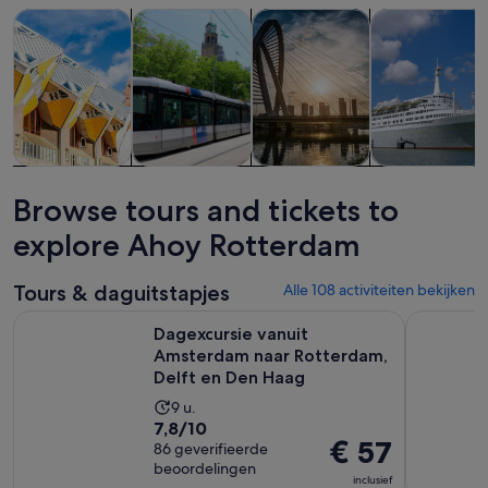
Opent een nieuwe tab
Opent een nieuwe ta
Tours & daguitstapjes
Geschiedenis & cultuur
Privé- & gepersonaliseerde to
Eten, drinken 
Tours &
Geschiedenis
Privé- &
Eten, drinken
daguitstapjes
& cultuur
gepersonaliseerde
& uitgaan
Browse tours and tickets to
tours
explore Ahoy Rotterdam
Tours & daguitstapjes
Alle 108 activiteiten bekijken
Dagexcursie vanuit Amsterdam naar Rotterdam, Delft en D
Rotterdam
Dagexcursie vanuit
Amsterdam naar Rotterdam,
Delft en Den Haag
De
9 u.
7.8
7,8/10
activiteit
De
€ 57
van
86 geverifieerde
duurt
prijs
beoordelingen
10
9
inclusief