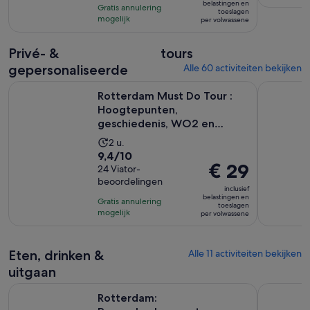
is
met
belastingen en
uur
Gratis annulering
toeslagen
€ 57
86
mogelijk
per volwassene
per
beoordelingen
volwassene
Privé- &
tours
gepersonaliseerde
Alle 60 activiteiten bekijken
Rotterdam Must Do Tour : Hoogtepunten, geschiedenis, WO
MUST DO :
Rotterdam Must Do Tour :
Hoogtepunten,
geschiedenis, WO2 en
architectuur
De
2 u.
9.4
9,4/10
activiteit
De
€ 29
van
24 Viator-
duurt
prijs
beoordelingen
10
2
inclusief
is
met
belastingen en
uur
Gratis annulering
toeslagen
€ 29
24
mogelijk
per volwassene
per
beoordelingen
volwassene
Eten, drinken &
Alle 11 activiteiten bekijken
uitgaan
Opent een nieuwe tab
Rotterdam: Pannenkoekenvaart
Rotterdam
Rotterdam: