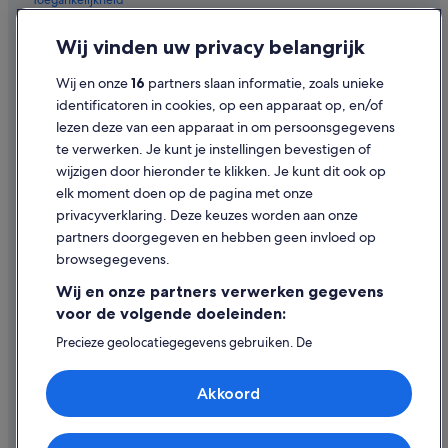
Hotels in Kop van Zuid
Privacy
Wij vinden uw privacy belangrijk
Hotels in Feijenoord
Cookies
Hotels in Bloemhof
Wij en onze
16
partners slaan informatie, zoals unieke
Gebruiksvoorwaarden
identificatoren in cookies, op een apparaat op, en/of
Hotels in Rotterdam
lezen deze van een apparaat in om persoonsgegevens
Juridische informatie/Contact
Hotels in Charlois
te verwerken. Je kunt je instellingen bevestigen of
Inhoudsrichtlijnen en inhoud rapporteren
Hotels in de buurt van Metrostation Maashaven
wijzigen door hieronder te klikken. Je kunt dit ook op
elk moment doen op de pagina met onze
Hotels in Katendrecht
Hulp
privacyverklaring. Deze keuzes worden aan onze
Hostels in Metrostation Maashaven
partners doorgegeven en hebben geen invloed op
Contact
Van der Valk Hotels in Lombardijen
browsegegevens.
Je boeking wijzigen of annuleren
Best Western-hotels in Charlois
Wij en onze partners verwerken gegevens
Restitutieproces en tijdsbestek
voor de volgende doeleinden:
Van der Valk Hotels in Charlois
Boek een vlucht met airlinetegoed
Precieze geolocatiegegevens gebruiken. De
Bastion Hotels in Charlois
apparaatkenmerken actief scannen ter identificatie.
Internationale reisdocumenten
Fletcher-Hotels in Katendrecht
Informatie op een apparaat opslaan en/of openen.
Akkoord
Gepersonaliseerde advertenties en content, advertentie-
Nh Hotels in Kop van Zuid
en contentmetingen, doelgroepenonderzoek en
ontwikkeling van diensten.
Fletcher-Hotels in Kop van Zuid