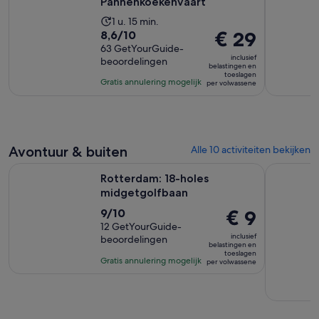
Pannenkoekenvaart
De
1 u. 15 min.
8.6
De
€ 29
8,6/10
activiteit
van
63 GetYourGuide-
prijs
duurt
inclusief
beoordelingen
10
is
1
belastingen en
toeslagen
met
€ 29
uur
Gratis annulering mogelijk
per volwassene
63
per
en
beoordelingen
volwassene
15
minuten
Avontuur & buiten
Alle 10 activiteiten bekijken
Opent een nieuwe tab
Rotterdam: 18-holes midgetgolfbaan
Rotterdam
Rotterdam: 18-holes
midgetgolfbaan
9.0
De
€ 9
9/10
van
12 GetYourGuide-
prijs
inclusief
beoordelingen
10
is
belastingen en
toeslagen
met
€ 9
Gratis annulering mogelijk
per volwassene
12
per
beoordelingen
volwassene