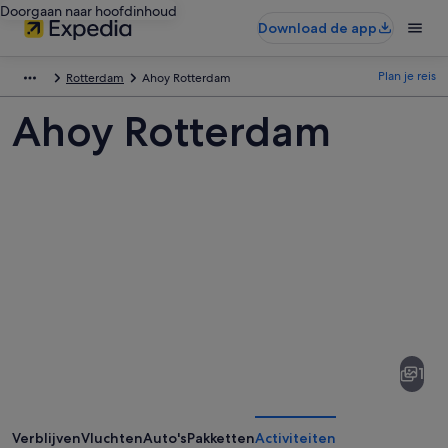
Doorgaan naar hoofdinhoud
Download de app
Plan je reis
Rotterdam
Ahoy Rotterdam
Ahoy Rotterdam
Afbeeldingen
van
Ahoy
1
Rotterdam
Verblijven
Vluchten
Auto's
Pakketten
Activiteiten