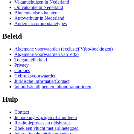
Vakantiehuizen in Nederland
Op vakantie in Nederland
Binnenlandse vluchten
Autoverhuur in Nederland
Andere accommodatietypes
Beleid
Algemene voorwaarden (exclusief Vrbo-boekingen)
Algemene voorwaarden van Vrbo
Toegankelijkheid
Privacy
Cookies
Gebruiksvoorwaarden
Juridische informatie/Contact
Inhoudsrichtlijnen en inhoud rapporteren
Hulp
Contact
Je boeking wijzigen of annuleren
Restitutieproces en tijdsbestek
Boek een vlucht met airlinetegoed
Internationale reisdocumenten