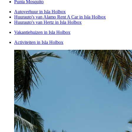
Punta Mosquito
Autoverhuur in Isla Holbox
Huurauto's van Alamo Rent A Car in Isla Holbox
Huurauto's van Hertz in Isla Holbox
Vakantiehuizen in Isla Holbox
Activiteiten in Isla Holbox