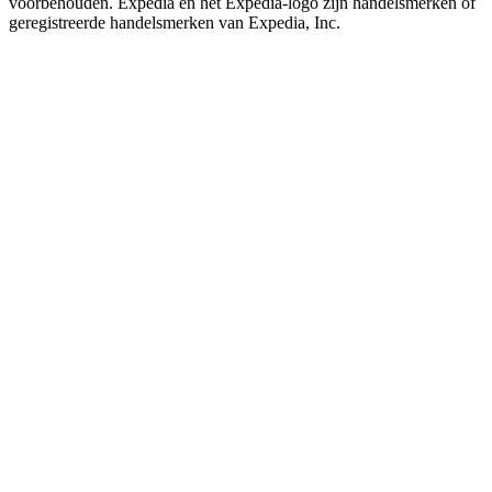
voorbehouden. Expedia en het Expedia-logo zijn handelsmerken of
geregistreerde handelsmerken van Expedia, Inc.