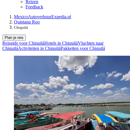
Reizen
Feedback
Mexico
Autoverhuur
Expedia.nl
Quintana Roo
Chiquilá
Plan je reis
Reisgids voor Chiquilá
Hotels in Chiquilá
Vluchten naar
Chiquilá
Activiteiten in Chiquilá
Pakketten voor Chiquilá