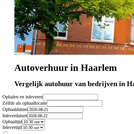
Autoverhuur in Haarlem
Vergelijk autohuur van bedrijven in 
Ophalen en inleveren
Zelfde als ophaallocatie
Ophaaldatum
Inleverdatum
Ophaaltijd
Inlevertijd