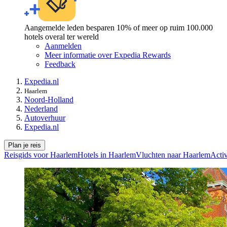
Aangemelde leden besparen 10% of meer op ruim 100.000
hotels overal ter wereld
Aanmelden
Meer informatie over Expedia Rewards
Feedback
Expedia.nl
Haarlem
Noord-Holland
Nederland
Autoverhuur
Expedia.nl
Plan je reis
Reisgids voor Haarlem
Hotels in Haarlem
Vluchten naar Haarlem
Activ