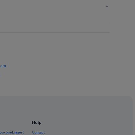
rdam
m
terdam
Hulp
rbo-boekingen)
Contact