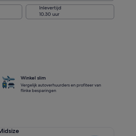
Inlevertijd
Winkel slim
Vergelijk autoverhuurders en profiteer van
flinke besparingen
dsize Toyota Corolla
Midsize