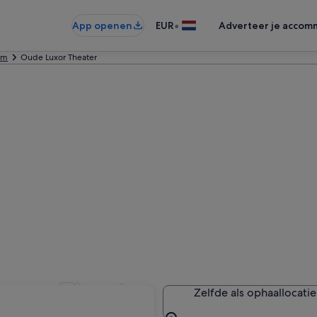
•
App openen
EUR
Adverteer je accom
am
Oude Luxor Theater
uxor Theater
Zelfde als ophaallocatie