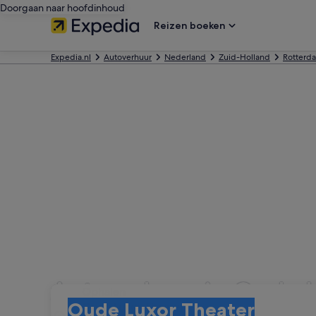
Doorgaan naar hoofdinhoud
Reizen boeken
Expedia.nl
Autoverhuur
Nederland
Zuid-Holland
Rotterd
Autoverhuur in Oude L
Ophalen
Ophalen
Oude Luxor Theater