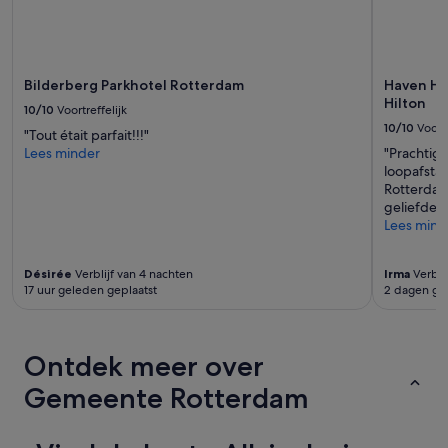
'
gelden
er
extra
voorwaarden.
Bilderberg Parkhotel Rotterdam
Haven Hot
Hilton
10/10
Voortreffelijk
10/10
Voortr
"Tout était parfait!!!"
Lees minder
"Prachtig 
loopafsta
Rotterdam.
geliefde 
Lees mind
Désirée
Verblijf van 4 nachten
Irma
Verblij
17 uur geleden geplaatst
2 dagen ge
Ontdek meer over
Gemeente Rotterdam