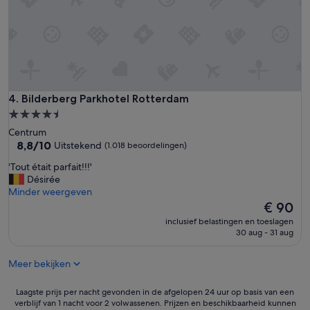
n
i
t
t
a
é
a
a
n
v
b
e
o
c
o
u
Bilderberg Parkhotel Rotterdam
4. Bilderberg Parkhotel Rotterdam
r
n
d
4.5-
e
)
sterrenaccommodatie
Centrum
t
,
8.8
8,8/10
Uitstekend
(1.018 beoordelingen)
r
m
van
è
o
'
'Tout était parfait!!!'
10,
s
o
T
Désirée
Uitstekend,
b
i
o
Minder weergeven
(1.018
o
e
u
De
€ 90
beoordelingen)
n
k
t
prijs
n
inclusief belastingen en toeslagen
a
é
is
30 aug - 31 aug
e
m
t
€ 90
l
e
a
o
r
Meer bekijken
i
c
s
t
a
e
p
Laagste
Laagste prijs per nacht gevonden in de afgelopen 24 uur op basis van een
l
n
a
verblijf van 1 nacht voor 2 volwassenen. Prijzen en beschikbaarheid kunnen
prijs
i