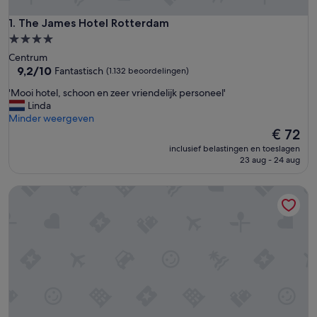
The James Hotel Rotterdam
1. The James Hotel Rotterdam
4.0-
sterrenaccommodatie
Centrum
9.2
9,2/10
Fantastisch
(1.132 beoordelingen)
van
'
'Mooi hotel, schoon en zeer vriendelijk personeel'
10,
M
Linda
Fantastisch,
o
Minder weergeven
(1.132
o
De
€ 72
beoordelingen)
i
prijs
inclusief belastingen en toeslagen
h
is
23 aug - 24 aug
o
€ 72
t
Rotterdam Marriott Hotel
e
l
,
s
c
h
o
o
n
e