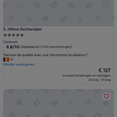
a
'
r
e
n
l
o
b
Hilton Rotterdam
3. Hilton Rotterdam
b
5.0-
y
sterrenaccommodatie
Centrum
(
8.8
8,8/10
Uitstekend
(1.000 beoordelingen)
s
van
t
'
'Service de qualité avec une très bonne localisation !'
10,
e
S
Yi
Uitstekend,
r
e
Minder weergeven
(1.000
r
r
De
€ 127
beoordelingen)
e
v
prijs
n
inclusief belastingen en toeslagen
i
is
23 aug - 24 aug
r
c
€ 127
e
e
s
Bilderberg Parkhotel Rotterdam
d
t
e
a
q
u
u
r
a
a
l