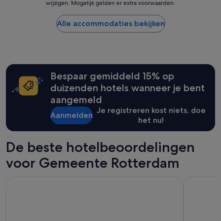
g
wijzigen. Mogelijk gelden er extra voorwaarden.
r
per
s
e
f
nacht
a
w
a
gevonden
Alle accommodaties bekijken
t
e
i
in
i
l
t
de
o
d
!
afgelopen
n
i
!
24
!
g
!
uur
'
e
Bespaar gemiddeld 15% op
'
op
l
basis
duizenden hotels wanneer je bent
i
van
aangemeld
g
een
g
Je registreren kost niets, doe
verblijf
Aanmelden
i
het nu!
van
n
1
g
nacht
De beste hotelbeoordelingen
.
voor
A
2
voor Gemeente Rotterdam
a
volwassenen.
n
Prijzen
r
Bilderberg Parkhotel Rotterdam
Haven Hote
en
a
beschikbaarheid
d
kunnen
e
wijzigen.
r
Mogelijk