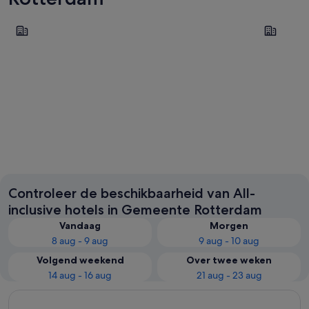
Hoek van Holland
Maasvlakt
Hoek van Holland
Maasvla
Controleer de beschikbaarheid van All-
inclusive hotels in Gemeente Rotterdam
Vandaag
Morgen
8 aug - 9 aug
9 aug - 10 aug
Volgend weekend
Over twee weken
14 aug - 16 aug
21 aug - 23 aug