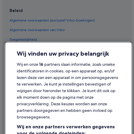
Hotels met restaurant in Rotterdam
Beleid
Huisdiervriendelijke in Rotterdam
Algemene voorwaarden (exclusief Vrbo-boekingen)
Luxe in Rotterdam
Algemene voorwaarden van Vrbo
Budget in Rotterdam
Toegankelijkheid
Spa in Rotterdam
Hotels met 2 sterren in Rotterdam
Privacy
Wij vinden uw privacy belangrijk
Hotels met 5 sterren in Rotterdam
Cookies
Wij en onze
16
partners slaan informatie, zoals unieke
Hotels met 3 sterren in Rotterdam
Gebruiksvoorwaarden
identificatoren in cookies, op een apparaat op, en/of
Hotels met 5 sterren in Chinatown
lezen deze van een apparaat in om persoonsgegevens
Juridische informatie/Contact
te verwerken. Je kunt je instellingen bevestigen of
Hostels in Rotterdam
Inhoudsrichtlijnen en inhoud rapporteren
wijzigen door hieronder te klikken. Je kunt dit ook op
Appartementen in Rotterdam
elk moment doen op de pagina met onze
Hulp
Hotelresorts in Rotterdam
privacyverklaring. Deze keuzes worden aan onze
partners doorgegeven en hebben geen invloed op
Chalets in Rotterdam
Contact
browsegegevens.
Blokhutten in Rotterdam
Je boeking wijzigen of annuleren
Wij en onze partners verwerken gegevens
Boomhutten in Rotterdam
Restitutieproces en tijdsbestek
voor de volgende doeleinden: