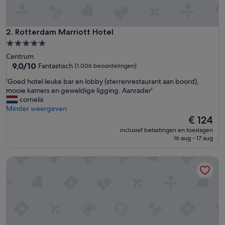
n
z
e
e
Rotterdam Marriott Hotel
2. Rotterdam Marriott Hotel
r
5.0-
v
sterrenaccommodatie
Centrum
r
9.0
9,0/10
Fantastisch
(1.006 beoordelingen)
i
van
e
'
'Goed hotel leuke bar en lobby (sterrenrestaurant aan boord),
10,
n
G
mooie kamers en geweldige ligging. Aanrader'
Fantastisch,
d
o
cornelis
(1.006
e
e
Minder weergeven
beoordelingen)
l
d
De
€ 124
i
h
prijs
j
inclusief belastingen en toeslagen
o
is
16 aug - 17 aug
k
t
€ 124
p
e
e
Hilton Rotterdam
l
r
l
s
e
o
u
n
k
e
e
e
b
l