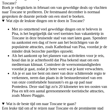
Toscane?
Boek je vliegtickets in februari om van geweldige deals op vluchten
naar Toscane te profiteren. De feestmaand december is normaal
gesproken de duurste periode om een stoel te boeken.
Wat zijn de leukste dingen om te doen in Toscane?
Met zo ontzettend veel geweldige dingen om te beleven in
Pisa, is het begrijpelijk dat veel toeristen hun vakantietrip in
Toscane in deze bruisende stad van start laten gaan. Spendeer
na aankomst een dag of twee aan het bezichtigen van de
populairste attracties, zoals Kathedraal van Pisa, voordat je de
minder druk bezochte pareltjes opzoekt.
Als het aankomt op het plannen van activiteiten voor je reis,
houd dan in je achterhoofd dat Pisa bekend staat om een
mediterraan klimaat. Controleer de weersomstandigheden
voordat je gaat, zodat je beter weet wat je kunt verwachten.
Als je er aan toe bent om meer van deze schitterende regio te
verkennen, neem dan plaats in de bestuurdersstoel van een
van onze comfortabele huurauto's en ga op pad naar
Pontedera. Deze stad ligt zo'n 20 kilometer ten ten oosten van
Pisa en telt een aantal gerenommeerde toeristische attracties,
zoals Museo Piaggio.
Wat is de beste tijd om naar Toscane te gaan?
Een leuke tijd om af te reizen naar Toscane en de prominente stad