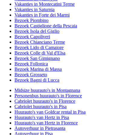
Vakanties in Montecatini Terme
Vakanties in Saturnia
Vakanties in Forte dei Marmi
Bezoek Piombino
Bezoek Castiglione della Pescaia
Bezoek Isola del Giglio
Bezoek Capoliveri
Bezoek Chianciano Terme
Bezoek Lido di Camaiore
Bezoek Colle di Val d'Elsa
Bezoek San Gimignano
Bezoek Follonica
Bezoek Marina di Massa
Bezoek Grosseto
Bezoek Bagni di Lucca
Midsize huurauto's in Montagnana
Personenbus huurauto's in Florence
Cabriolet huurauto's in Florence
Cabriolet huurauto's in Pisa
Huurauto's van Goldcar rental in Pisa
Huurauto's van Hertz in Pisa
Huurauto's van Hertz in Florence
Autoverhuur in Pietrasanta
Autoverhuur in Pisa