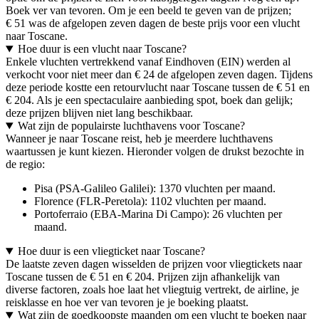
Boek ver van tevoren. Om je een beeld te geven van de prijzen;
€ 51 was de afgelopen zeven dagen de beste prijs voor een vlucht
naar Toscane.
Hoe duur is een vlucht naar Toscane?
Enkele vluchten vertrekkend vanaf Eindhoven (EIN) werden al
verkocht voor niet meer dan € 24 de afgelopen zeven dagen. Tijdens
deze periode kostte een retourvlucht naar Toscane tussen de € 51 en
€ 204. Als je een spectaculaire aanbieding spot, boek dan gelijk;
deze prijzen blijven niet lang beschikbaar.
Wat zijn de populairste luchthavens voor Toscane?
Wanneer je naar Toscane reist, heb je meerdere luchthavens
waartussen je kunt kiezen. Hieronder volgen de drukst bezochte in
de regio:
Pisa (PSA-Galileo Galilei): 1370 vluchten per maand.
Florence (FLR-Peretola): 1102 vluchten per maand.
Portoferraio (EBA-Marina Di Campo): 26 vluchten per
maand.
Hoe duur is een vliegticket naar Toscane?
De laatste zeven dagen wisselden de prijzen voor vliegtickets naar
Toscane tussen de € 51 en € 204. Prijzen zijn afhankelijk van
diverse factoren, zoals hoe laat het vliegtuig vertrekt, de airline, je
reisklasse en hoe ver van tevoren je je boeking plaatst.
Wat zijn de goedkoopste maanden om een vlucht te boeken naar