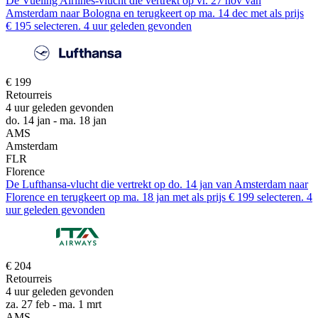
De Vueling Airlines-vlucht die vertrekt op vr. 27 nov van
Amsterdam naar Bologna en terugkeert op ma. 14 dec met als prijs
€ 195 selecteren. 4 uur geleden gevonden
€ 199
Retourreis
4 uur geleden gevonden
do. 14 jan - ma. 18 jan
AMS
Amsterdam
FLR
Florence
De Lufthansa-vlucht die vertrekt op do. 14 jan van Amsterdam naar
Florence en terugkeert op ma. 18 jan met als prijs € 199 selecteren. 4
uur geleden gevonden
€ 204
Retourreis
4 uur geleden gevonden
za. 27 feb - ma. 1 mrt
AMS