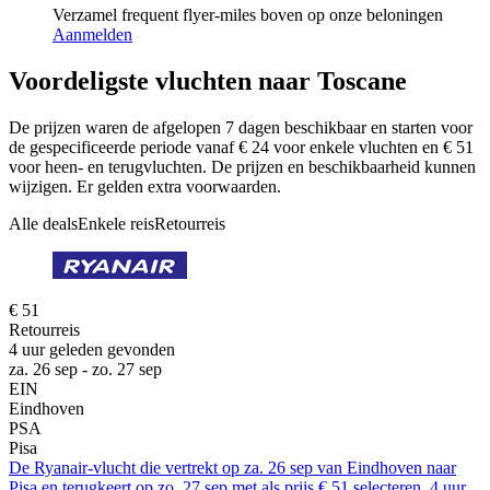
Verzamel frequent flyer-miles boven op onze beloningen
Aanmelden
Voordeligste vluchten naar Toscane
De prijzen waren de afgelopen 7 dagen beschikbaar en starten voor
de gespecificeerde periode vanaf € 24 voor enkele vluchten en € 51
voor heen- en terugvluchten. De prijzen en beschikbaarheid kunnen
wijzigen. Er gelden extra voorwaarden.
Alle deals
Enkele reis
Retourreis
€ 51
Retourreis
4 uur geleden gevonden
za. 26 sep - zo. 27 sep
EIN
Eindhoven
PSA
Pisa
De Ryanair-vlucht die vertrekt op za. 26 sep van Eindhoven naar
Pisa en terugkeert op zo. 27 sep met als prijs € 51 selecteren. 4 uur