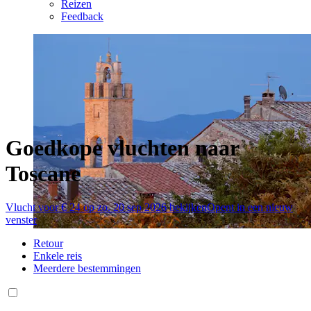
Reizen
Feedback
Goedkope vluchten naar
Toscane
Vlucht voor € 24 op zo. 20 sep 2026 bekijken
Opent in een nieuw
venster
Retour
Enkele reis
Meerdere bestemmingen