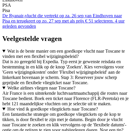
PSA
Pisa
De Ryanair-vlucht die vertrekt op za. 26 sep van Eindhoven naar
Pisa en terugkeert op zo. 27 sep met als prijs € 51 selecteren. 4 uur
geleden gevonden
Veelgestelde vragen
Wat is de beste manier om een goedkope vlucht naar Toscane te
vinden met een flexibel wijzigingsbeleid?
Dat is zo geregeld bij Expedia. Typ eerst je gewenste reisdata en
bestemming in en klik op de knop 'Zoeken'. Kies vervolgens voor
'Geen wijzigingskosten' onder 'Flexibel wijzigingsbeleid' aan de
linkerkant bovenaan je scherm. Stap 3: Reserveer jouw scherp
geprijsde en flexibele vliegticket naar Toscane.
Welke airlines vliegen naar Toscane?
Air France is een uitstekende luchtvaartmaatschappij die routes naar
Toscane bedient. Boek een ticket naar Florence (FLR-Peretola) en je
hebt 121 maandelijkse vluchten om je selectie uit te maken.
Hoe vind ik goedkope vliegtickets naar Toscane?
Een fantastische strategie om goedkope vliegtickets op de kop te
tikken, is door flexibel te zijn met je datums. Begin door je vlucht
naar Toscane te zoeken en klik vervolgens op de 'flexibele datums'-
optie om de prijzen te zien voor nabijgelegen dagen. Nog een tip?