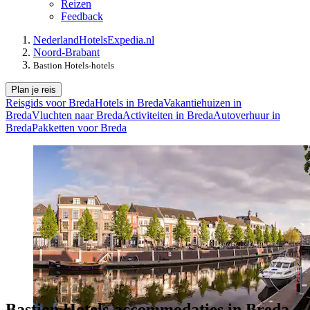
Reizen
Feedback
Nederland
Hotels
Expedia.nl
Noord-Brabant
Bastion Hotels-hotels
Plan je reis
Reisgids voor Breda
Hotels in Breda
Vakantiehuizen in
Breda
Vluchten naar Breda
Activiteiten in Breda
Autoverhuur in
Breda
Pakketten voor Breda
Bastion Hotels-accommodaties in Breda