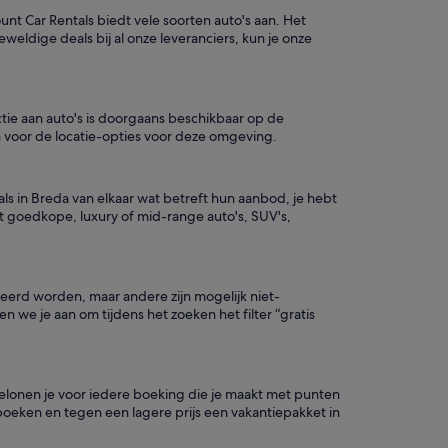
unt Car Rentals biedt vele soorten auto's aan. Het
eldige deals bij al onze leveranciers, kun je onze
ectie aan auto's is doorgaans beschikbaar op de
n voor de locatie-opties voor deze omgeving.
tals in Breda van elkaar wat betreft hun aanbod, je hebt
it goedkope, luxury of mid-range auto's, SUV's,
leerd worden, maar andere zijn mogelijk niet-
n we je aan om tijdens het zoeken het filter “gratis
 belonen je voor iedere boeking die je maakt met punten
a boeken en tegen een lagere prijs een vakantiepakket in