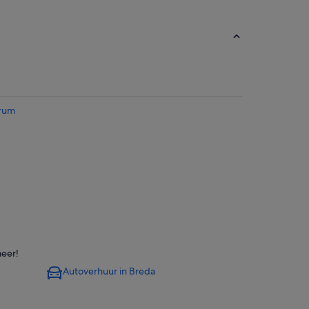
trum
meer!
Autoverhuur in Breda