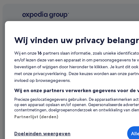
Hotels met casino in Breda
Hotels voor shoppers in Breda
Zaken in Breda
Bedrijf
Ontdekk
All-Inclusive in Breda
Wij vinden uw privacy belangr
Hotels met gratis ontbijt in Breda
Over ons
Reisgids Ne
Golf in Breda
Vacatures
Hotels in N
Wij en onze
16
partners slaan informatie, zoals unieke identificat
All-Inclusive in Breda Centrum
en/of lezen deze van een apparaat in om persoonsgegevens te ve
Je accommodatie adverteren
Vakantiehui
bevestigen of wijzigen door hieronder te klikken. Je kunt dit 
Lhbtq-Vriendelijke in Breda Centrum
Samenwerkingen
Op vakantie
met onze privacyverklaring. Deze keuzes worden aan onze par
Hotels met waterpark in Breda Centrum
invloed op browsegegevens.
Persruimte
Binnenlands
Spa in Breda Centrum
Wij en onze partners verwerken gegevens voor de 
Adverteren
Autoverhuur
Chalets in Breda
Precieze geolocatiegegevens gebruiken. De apparaatkenmerken actief
Andere acc
op een apparaat opslaan en/of openen. Gepersonaliseerde advertent
Villa's in Breda
contentmetingen, doelgroepenonderzoek en ontwikkeling van dien
Hostels in Breda
Partnerlijst (derden)
Vakantieparken in Breda
Doeleinden weergeven
All
Flats in Breda