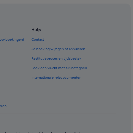
Hulp
a
rbo-boekingen)
Contact
m
Je boeking wijzigen of annuleren
Restitutieproces en tijdsbestek
 Centrum
Boek een vlucht met airlinetegoed
rum
Internationale reisdocumenten
eren
a