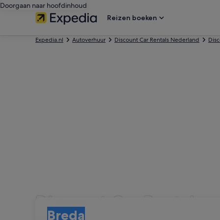
Doorgaan naar hoofdinhoud
Reizen boeken
Expedia.nl
Autoverhuur
Discount Car Rentals Nederland
Disc
Discount Car Rentals a
Ophalen
Ophalen
Breda