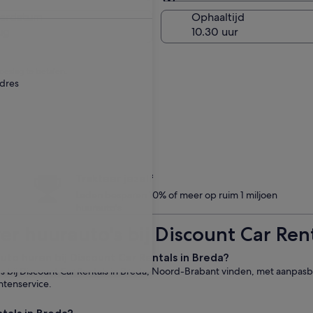
Zelfde als ophaallocatie
verdatum
Ophaaltijd
ug
eslag te betalen.
adres
Trakteer jezelf
Leden besparen 10% of meer op ruim 1 miljoen
huurauto's
er huurauto's bij Discount Car Rent
uto huren bij Discount Car Rentals in Breda?
's bij Discount Car Rentals in Breda, Noord-Brabant vinden, met aanpasba
ntenservice.