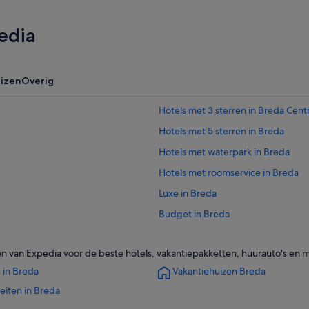
edia
uizen
Overig
Hotels met 3 sterren in Breda Cen
Hotels met 5 sterren in Breda
Hotels met waterpark in Breda
Hotels met roomservice in Breda
Luxe in Breda
Budget in Breda
Romantische in Breda
 van Expedia voor de beste hotels, vakantiepakketten, huurauto's en 
Hotels voor volwassenen in Breda
 in Breda
Vakantiehuizen Breda
Strand in Breda
teiten in Breda
Familie in Breda