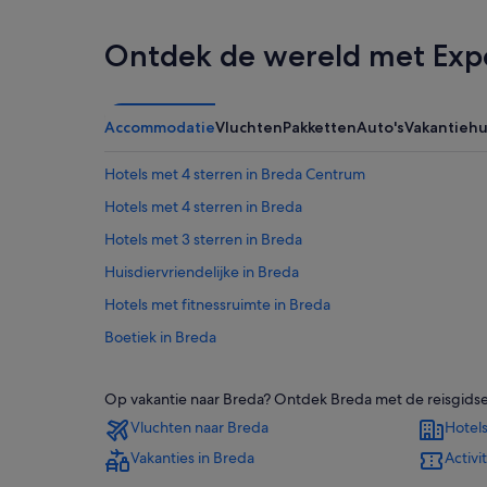
Ontdek de wereld met Exp
Accommodatie
Vluchten
Pakketten
Auto's
Vakantieh
Hotels met 4 sterren in Breda Centrum
Hotels met 4 sterren in Breda
Hotels met 3 sterren in Breda
Huisdiervriendelijke in Breda
Hotels met fitnessruimte in Breda
Boetiek in Breda
Hotels met restaurant in Breda
Op vakantie naar Breda? Ontdek Breda met de reisgidsen
Hotels met wifi in Breda
Vluchten naar Breda
Hotels
Historische in Breda
Vakanties in Breda
Activi
Spa in Breda