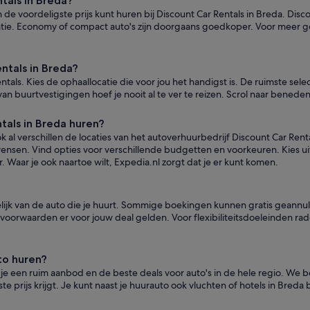
ntals in Breda?
 de voordeligste prijs kunt huren bij Discount Car Rentals in Breda. Disco
catie. Economy of compact auto's zijn doorgaans goedkoper. Voor meer gew
ntals in Breda?
entals. Kies de ophaallocatie die voor jou het handigst is. De ruimste sel
n buurtvestigingen hoef je nooit al te ver te reizen. Scrol naar benede
tals in Breda huren?
ok al verschillen de locaties van het autoverhuurbedrijf Discount Car Ren
w wensen. Vind opties voor verschillende budgetten en voorkeuren. Kies u
 Waar je ook naartoe wilt, Expedia.nl zorgt dat je er kunt komen.
kelijk van de auto die je huurt. Sommige boekingen kunnen gratis geannu
voorwaarden er voor jouw deal gelden. Voor flexibiliteitsdoeleinden rade
to huren?
b je een ruim aanbod en de beste deals voor auto's in de hele regio. We
ste prijs krijgt. Je kunt naast je huurauto ook vluchten of hotels in Bred