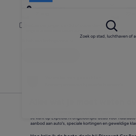
Ophalen
Ophaaldatum
Inle
21 aug
22 a
Bestuurder jonger dan 30 of ouder dan 70
Jonge of oudere bestuurders kunnen gevraagd worden een extra to
Zoek op stad, luchthaven of 
Ik heb een kortingscode
Zoeken
Verander van gedachten
Boetevrij annuleren bij selecte huurauto's
Alles wat je moet weten ov
Wat zijn de voordelen van via Expedia.nl een a
Je kunt op Expedia.nl ongelooflijke deals voor huurauto
aanbod aan auto's, speciale kortingen en geweldige kla