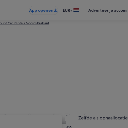
•
App openen
EUR
Adverteer je accom
ount Car Rentals Noord-Brabant
utoverhuur in Breda
Zelfde als ophaallocatie