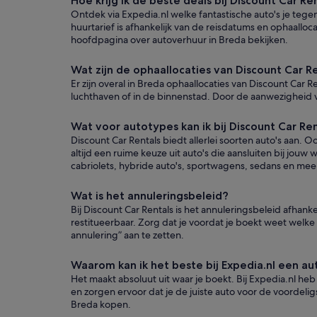
Hoe krijg ik de beste deals bij Discount Car Re
Ontdek via Expedia.nl welke fantastische auto's je tegen
huurtarief is afhankelijk van de reisdatums en ophaallo
hoofdpagina over autoverhuur in Breda bekijken.
Wat zijn de ophaallocaties van Discount Car Re
Er zijn overal in Breda ophaallocaties van Discount Car R
luchthaven of in de binnenstad. Door de aanwezigheid va
Wat voor autotypes kan ik bij Discount Car Ren
Discount Car Rentals biedt allerlei soorten auto's aan. O
altijd een ruime keuze uit auto's die aansluiten bij jou
cabriolets, hybride auto's, sportwagens, sedans en meer.
Wat is het annuleringsbeleid?
Bij Discount Car Rentals is het annuleringsbeleid afhan
restitueerbaar. Zorg dat je voordat je boekt weet welke 
annulering” aan te zetten.
Waarom kan ik het beste bij Expedia.nl een au
Het maakt absoluut uit waar je boekt. Bij Expedia.nl he
en zorgen ervoor dat je de juiste auto voor de voordelig
Breda kopen.