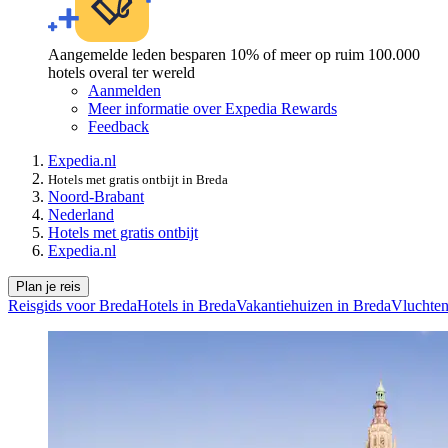
Aangemelde leden besparen 10% of meer op ruim 100.000
hotels overal ter wereld
Aanmelden
Meer informatie over Expedia Rewards
Feedback
Expedia.nl
Hotels met gratis ontbijt in Breda
Noord-Brabant
Nederland
Hotels met gratis ontbijt
Expedia.nl
Plan je reis
Reisgids voor Breda
Hotels in Breda
Vakantiehuizen in Breda
Vluchten