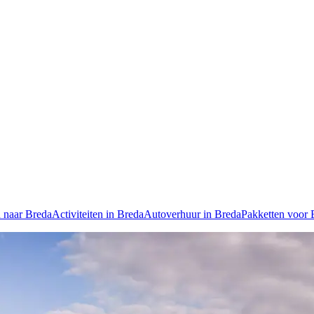
 naar Breda
Activiteiten in Breda
Autoverhuur in Breda
Pakketten voor 