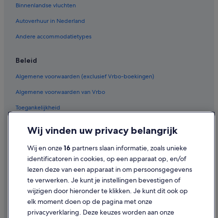
Binnenlandse vluchten
Hotels voor volwassenen in Breda
Autoverhuur in Nederland
Boetiek in Breda
Andere accommodatietypes
Budget in Breda
Avonturen in Breda
Beleid
Hotels met gratis ontbijt in Breda
Algemene voorwaarden (exclusief Vrbo-boekingen)
Hotels met roomservice in Breda
Algemene voorwaarden van Vrbo
Hotels met sauna in Breda
Toegankelijkheid
Hotels met airconditioning in Breda
Privacy
Wij vinden uw privacy belangrijk
Strand in Breda
Cookies
Golf in Breda
Wij en onze
16
partners slaan informatie, zoals unieke
Gebruiksvoorwaarden
Hotels voor shoppers in Breda
identificatoren in cookies, op een apparaat op, en/of
lezen deze van een apparaat in om persoonsgegevens
Juridische informatie/Contact
Hotels met zwembad in Breda
te verwerken. Je kunt je instellingen bevestigen of
Inhoudsrichtlijnen en inhoud rapporteren
Duurzame in Breda
wijzigen door hieronder te klikken. Je kunt dit ook op
elk moment doen op de pagina met onze
Hotels met fitnessruimte in Breda
Hulp
privacyverklaring. Deze keuzes worden aan onze
Hotels met parkeerplaatsen in Breda