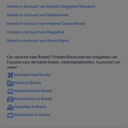
Hotels in de buurt van Breda's Begijnhof Museum
Hotels in de buurt van Waalse Kerk
Hotels in de buurt van Holland Casino Breda
Hotels in de buurt van Begijnhof
Hotels in de buurt van Grote Markt
Hotels in de buurt van Grote Kerk
Op vakantie naar Breda? Ontdek Breda met de reisgidsen van
Appartementen in Breda
Expedia voor de beste hotels, vakantiepakketten, huurauto's en
Chalets in Breda
meer!
Vluchten naar Breda
Campings en stacaravans in Breda
Hotels in Breda
Aparthotels in Breda
Vakantiehuizen Breda
B&B in Breda
Autoverhuur in Breda
Hotelresorts in Breda
Vakanties in Breda
Blokhutten in Breda
Activiteiten in Breda
Cottages in Breda
Flats in Breda